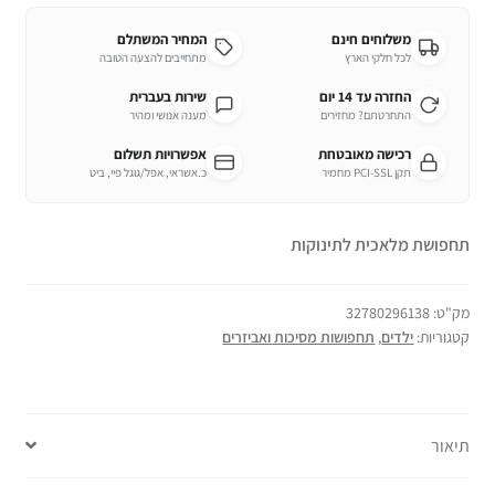
משלוחים חינם
המחיר המשתלם
לכל חלקי הארץ
מתחייבים להצעה הטובה
החזרה עד 14 יום
שירות בעברית
התחרטתם? מחזירים
מענה אנושי ומהיר
רכישה מאובטחת
אפשרויות תשלום
תקן PCI-SSL מחמיר
כ.אשראי, אפל/גוגל פיי, ביט
תחפושת מלאכית לתינוקות
מק"ט:
32780296138
קטגוריות:
ילדים
,
תחפושות מסיכות ואביזרים
תיאור