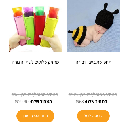
תחפושת בייבי דבורה
מחזיק שלוקים לשתייה נוחה
המחיר
המחיר
₪
50
₪
129
המחיר
המקורי
המחיר
המקורי
₪
29.90
₪
68
הנוכחי
היה:
היה:
הנוכחי
הוא:
₪129.
הוא:
₪50.
הוספה לסל
בחר אפשרויות
₪29.90.
₪68.