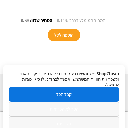
המחיר
המחיר
₪
68
₪
149
המקורי
הנוכחי
היה:
הוא:
הוספה לסל
₪68.
₪149.
ShopCheap
משתמשים בעוגיות כדי להבטיח תפקוד האתר
ולשפר את חוויית המשתמש. אפשר לבחור אילו סוגי עוגיות
להפעיל.
קבל הכל
הסר לא הכרחיות
תקנון
ביטול עסקה
מדיניות פרטיות
0
העדפות
חיפוש
חיפוש