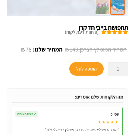
תחפושת בייבי חד קרן
(
8
חוות דעת לקוח)
8
מדורגים
5.00
מתוך 5 מבוסס
המחיר
המחיר
₪
78
₪
149
על
דירוגים של
המקורי
הנוכחי
לקוחות
כמות
היה:
הוא:
הוספה לסל
של
₪78.
₪149.
תחפושת
בייבי
חד
מה הלקוחות שלנו אומרים:
קרן
יוסי כ.
✓
רוכש מאומת
★★★★★
"מוצרים מעולים ושירות פצצה. מומלץ בחום לכולם."