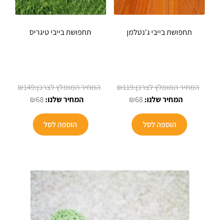
תחפושת בייבי ג'נטלמן
תחפושת בייבי טיגריס
המחיר
המחיר
₪
149
₪
119
המחיר
המקורי
המחיר
המקורי
₪
68
₪
68
הנוכחי
היה:
הנוכחי
היה:
הוא:
₪119.
הוא:
₪149.
הוספה לסל
הוספה לסל
₪68.
₪68.