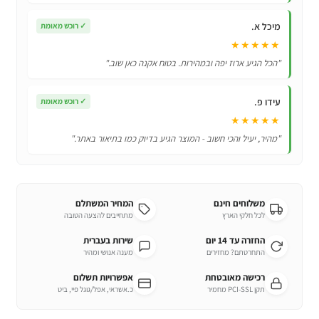
מיכל א.
✓
רוכש מאומת
★★★★★
"הכל הגיע ארוז יפה ובמהירות. בטוח אקנה כאן שוב."
עידו פ.
✓
רוכש מאומת
★★★★★
"מהיר, יעיל והכי חשוב - המוצר הגיע בדיוק כמו בתיאור באתר."
משלוחים חינם
המחיר המשתלם
לכל חלקי הארץ
מתחייבים להצעה הטובה
החזרה עד 14 יום
שירות בעברית
התחרטתם? מחזירים
מענה אנושי ומהיר
רכישה מאובטחת
אפשרויות תשלום
תקן PCI-SSL מחמיר
כ.אשראי, אפל/גוגל פיי, ביט