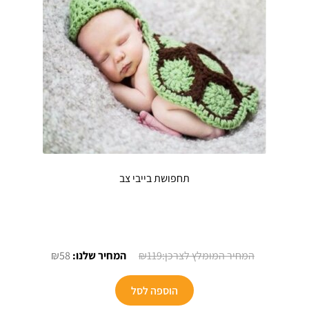
תחפושת בייבי צב
המחיר
המחיר
₪
58
₪
119
המקורי
הנוכחי
היה:
הוא:
הוספה לסל
₪58.
₪119.