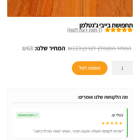
תחפושת בייבי ג'נטלמן
(
7
חוות דעת לקוח)
7
מדורגים
5.00
מתוך 5 מבוסס
המחיר
המחיר
₪
68
₪
119
על
דירוגים של
המקורי
הנוכחי
לקוחות
כמות
היה:
הוא:
הוספה לסל
של
₪68.
₪119.
תחפושת
בייבי
ג'נטלמן
מה הלקוחות שלנו אומרים:
נטלי ש.
✓
רוכש מאומת
★★★★★
"שירות לקוחות מעולה ומענה מהיר. האתר מאוד נוח לרכישה."