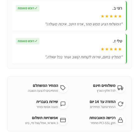
רוני ב.
✓
רוכש מאומת
★★★★★
"המשלוח הגיע ממש מהר, ארוז היטב. איכות מעולה!"
טלי ז.
✓
רוכש מאומת
★★★★★
"ממליץ בחום, שירות לקוחות קשוב ועוזר בכל שאלה."
משלוחים חינם
המחיר המשתלם
לכל חלקי הארץ
מתחייבים להצעה הטובה
החזרה עד 14 יום
שירות בעברית
התחרטתם? מחזירים
מענה אנושי ומהיר
רכישה מאובטחת
אפשרויות תשלום
תקן PCI-SSL מחמיר
כ.אשראי, אפל/גוגל פיי, ביט