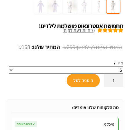
תחפושת אסטרונאוט מושלמת לילדים!
(
7
חוות דעת לקוח)
7
מדורגים
5.00
מתוך 5 מבוסס
המחיר
המחיר
₪
168
₪
299
על
דירוגים של
המקורי
הנוכחי
לקוחות
מידה
היה:
הוא:
₪168.
₪299.
כמות
הוספה לסל
של
תחפושת
אסטרונאוט
מושלמת
מה הלקוחות שלנו אומרים:
לילדים!
מיכל א.
✓
רוכש מאומת