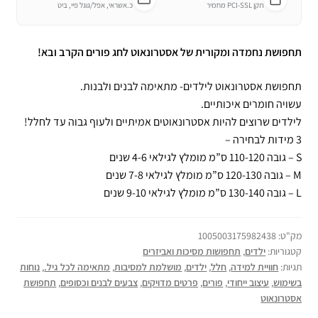
תקן PCI-SSL מחמיר
כ.אשראי, אפל/גוגל פיי, ביט
תחפושת נחמדה ומקורית של אסטרונאוט לחג פורים הקרב ובא!
תחפושת אסטרונאוט לילדים- מתאימה לבנים ולבנות.
עשויה חומרים איכותיים.
לילדים שרוצים להיות אסטרונאוטים אמיתיים ולעוף גבוה עד לחלל!
3 מידות לבחירה –
S – גובה 110-120 ס”מ מומלץ לגילאי 4-6 שנים
M – גובה 120-130 ס”מ מומלץ לגילאי 7-8 שנים
L – גובה 130-140 ס”מ מומלץ לגילאי 9-10 שנים
מק"ט:
1005003175982438
קטגוריות:
ילדים
,
תחפושות מסיכות ואביזרים
תגיות:
חוויית למידה
,
חלל
,
ילדים
,
מושלמת למסיבות
,
מתאימה לכל גיל.
,
נוחות
בשימוש
,
עיצוב ייחודי
,
פורים
,
פרטים מדויקים
,
צבעים לבנים וכסופים
,
תחפושת
אסטרונאוט