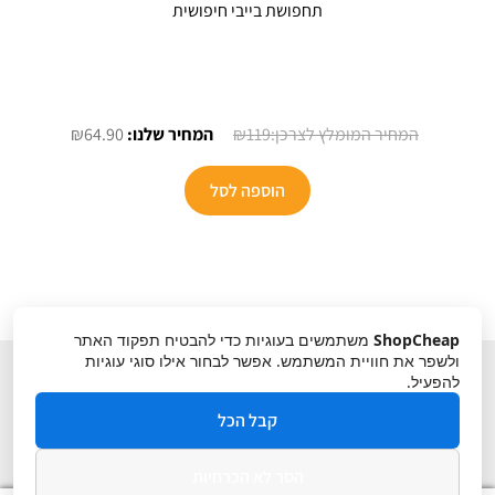
תחפושת בייבי חיפושית
המחיר
המחיר
₪
64.90
₪
119
המקורי
הנוכחי
היה:
הוא:
הוספה לסל
₪64.90.
₪119.
ShopCheap
משתמשים בעוגיות כדי להבטיח תפקוד האתר
ולשפר את חוויית המשתמש. אפשר לבחור אילו סוגי עוגיות
להפעיל.
קבל הכל
הסר לא הכרחיות
תקנון
ביטול עסקה
מדיניות פרטיות