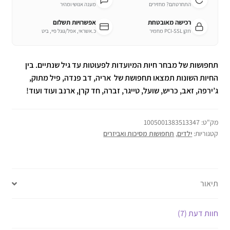
התחרטתם? מחזירים
מענה אנושי ומהיר
רכישה מאובטחת
אפשרויות תשלום
תקן PCI-SSL מחמיר
כ.אשראי, אפל/גוגל פיי, ביט
תחפושות של מבחר חיות המיועדות לפעוטות עד גיל שנתיים. בין
החיות השונות תמצאו תחפושת של אריה, דב פנדה, פיל מתוק,
ג’ירפה, זאב, כריש, שועל, טייגר, זברה, חד קרן, ארנב ועוד ועוד!
מק"ט:
1005001383513347
קטגוריות:
ילדים
,
תחפושות מסיכות ואביזרים
תיאור
חוות דעת (7)