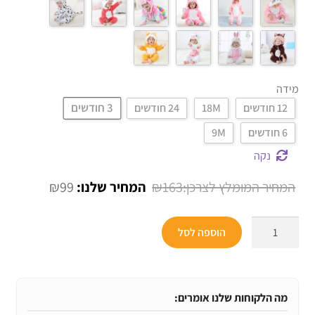
מידה
3 חודשים
12 חודשים
18M
24 חודשים
6 חודשים
9M
נקה
המחיר
המחיר
₪
99
₪
163
המקורי
הנוכחי
כמות
היה:
הוא:
הוספה לסל
של
₪99.
₪163.
תחפושות
של
חיות
מה הלקוחות שלנו אומרים:
לתינוקות