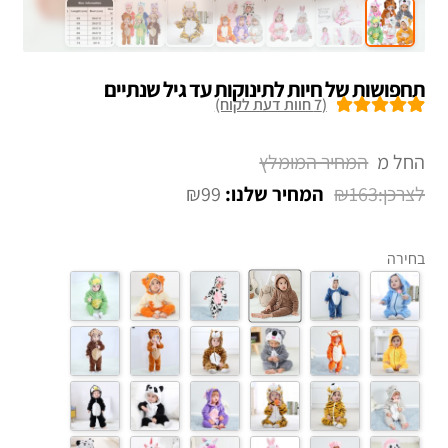
תחפושות של חיות לתינוקות עד גיל שנתיים
(
7
חוות דעת לקוח)
7
מדורגים
5.00
מתוך 5 מבוסס
החל מ
על
דירוגים של
₪
99
₪
163
לקוחות
בחירה