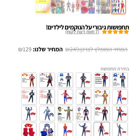
תחפושות גיבורי על הנוקמים לילדים!
(
7
חוות דעת לקוח)
7
מדורגים
5.00
מתוך 5 מבוסס
המחיר
המחיר
₪
129
₪
249
על
דירוגים של
המקורי
הנוכחי
לקוחות
היה:
הוא:
בחירת תחפושת
₪129.
₪249.