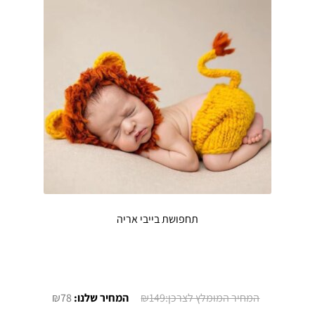
תחפושת בייבי אריה
המחיר
המחיר
₪
78
₪
149
המקורי
הנוכחי