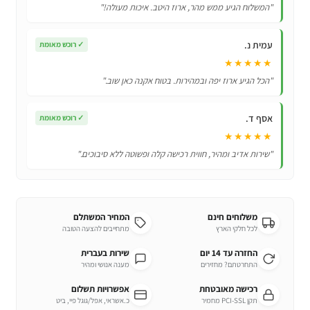
"המשלוח הגיע ממש מהר, ארוז היטב. איכות מעולה!"
עמית נ.
✓
רוכש מאומת
★★★★★
"הכל הגיע ארוז יפה ובמהירות. בטוח אקנה כאן שוב."
אסף ד.
✓
רוכש מאומת
★★★★★
"שירות אדיב ומהיר, חווית רכישה קלה ופשוטה ללא סיבוכים."
משלוחים חינם
המחיר המשתלם
לכל חלקי הארץ
מתחייבים להצעה הטובה
החזרה עד 14 יום
שירות בעברית
התחרטתם? מחזירים
מענה אנושי ומהיר
רכישה מאובטחת
אפשרויות תשלום
תקן PCI-SSL מחמיר
כ.אשראי, אפל/גוגל פיי, ביט