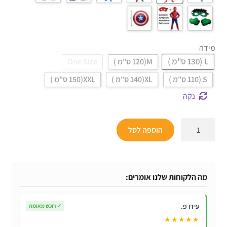
מידה
L (130 ס"מ )
M(120 ס"מ )
One Size
S (110 ס"מ )
XL(140 ס"מ )
XXL(150 ס"מ )
נקה
כמות
הוספה לסל
של
תחפושות
גיבורי
על
מה הלקוחות שלנו אומרים:
הנוקמים
לילדים!
עידו פ.
✓
רוכש מאומת
★★★★★