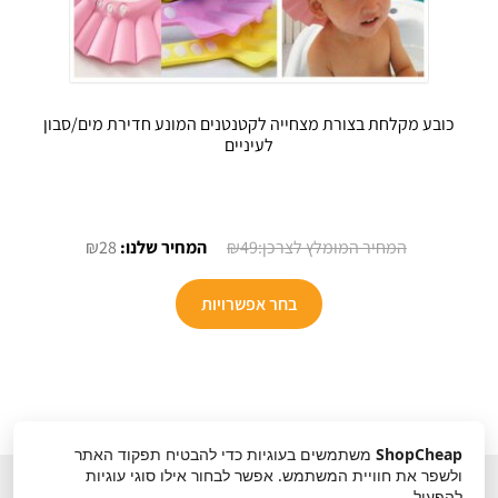
כובע מקלחת בצורת מצחייה לקטנטנים המונע חדירת מים/סבון
לעיניים
המחיר
המחיר
₪
28
₪
49
המקורי
הנוכחי
למוצר
היה:
הוא:
בחר אפשרויות
זה
₪28.
₪49.
יש
מספר
סוגים.
ניתן
ShopCheap
משתמשים בעוגיות כדי להבטיח תפקוד האתר
לבחור
ולשפר את חוויית המשתמש. אפשר לבחור אילו סוגי עוגיות
את
להפעיל.