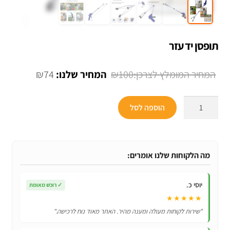
תופסן יד עזר
המחיר
המחיר
₪
74
₪
100
המקורי
הנוכחי
כמות
היה:
הוא:
הוספה לסל
של
₪74.
₪100.
תופסן
יד
עזר
מה הלקוחות שלנו אומרים:
יוסי כ.
✓
רוכש מאומת
★★★★★
"שירות לקוחות מעולה ומענה מהיר. האתר מאוד נוח לרכישה."