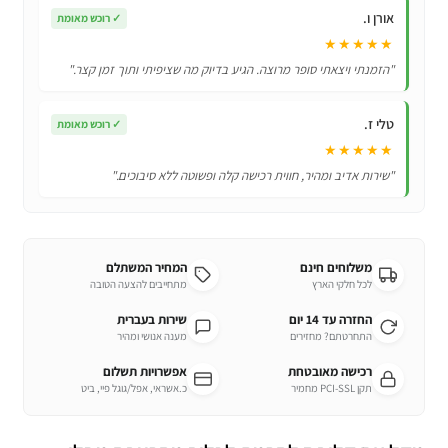
אורן ו.
✓
רוכש מאומת
★★★★★
"הזמנתי ויצאתי סופר מרוצה. הגיע בדיוק מה שציפיתי ותוך זמן קצר."
טלי ז.
✓
רוכש מאומת
★★★★★
"שירות אדיב ומהיר, חווית רכישה קלה ופשוטה ללא סיבוכים."
משלוחים חינם
המחיר המשתלם
לכל חלקי הארץ
מתחייבים להצעה הטובה
החזרה עד 14 יום
שירות בעברית
התחרטתם? מחזירים
מענה אנושי ומהיר
רכישה מאובטחת
אפשרויות תשלום
תקן PCI-SSL מחמיר
כ.אשראי, אפל/גוגל פיי, ביט