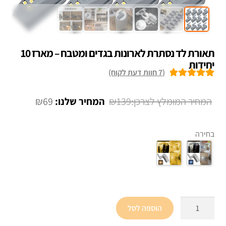
תאורת לד נסתרת לארונות בגדים ומטבח – מארז 10
יחידות
(
7
חוות דעת לקוח)
7
מדורגים
5.00
מתוך 5 מבוסס
המחיר
המחיר
₪
69
₪
139
על
דירוגים של
המקורי
הנוכחי
לקוחות
היה:
הוא:
בחירה
₪69.
₪139.
כמות
הוספה לסל
של