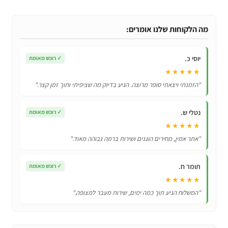
תאורת
לד
נסתרת
מה הלקוחות שלנו אומרים:
לארונות
בגדים
יוסי כ.
✓
רוכש מאומת
ומטבח
★★★★★
-
"הזמנתי ויצאתי סופר מרוצה. הגיע בדיוק מה שציפיתי ותוך זמן קצר."
מארז
10
נטלי ש.
✓
רוכש מאומת
יחידות
★★★★★
"אתר אמין, מחירים הוגנים ושירות ברמה גבוהה מאוד."
תומר ח.
✓
רוכש מאומת
★★★★★
"המשלוח הגיע תוך כמה ימים, שירות מעבר למצופה."