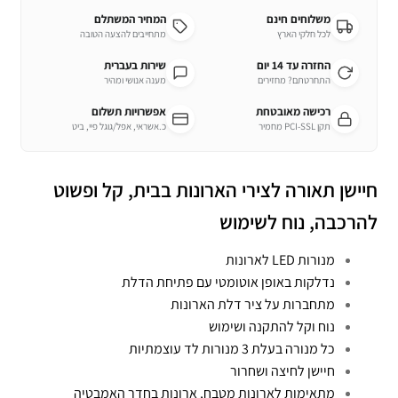
משלוחים חינם
המחיר המשתלם
לכל חלקי הארץ
מתחייבים להצעה הטובה
החזרה עד 14 יום
שירות בעברית
התחרטתם? מחזירים
מענה אנושי ומהיר
רכישה מאובטחת
אפשרויות תשלום
תקן PCI-SSL מחמיר
כ.אשראי, אפל/גוגל פיי, ביט
חיישן תאורה לצירי הארונות בבית, קל ופשוט
להרכבה, נוח לשימוש
מנורות LED לארונות
נדלקות באופן אוטומטי עם פתיחת הדלת
מתחברות על ציר דלת הארונות
נוח וקל להתקנה ושימוש
כל מנורה בעלת 3 מנורות לד עוצמתיות
חיישן לחיצה ושחרור
מתאימות לארונות מטבח, ארונות בחדר האמבטיה