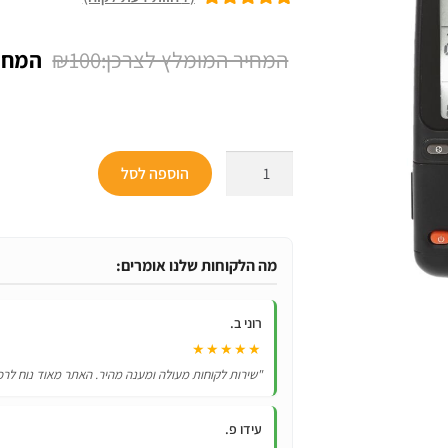
7
מדורגים
5.00
מתוך 5 מבוסס
המחיר
₪
100
על
דירוגים של
המקור
לקוחות
היה:
₪100.
כמות
הוספה לסל
של
שלט
רחוק
תואם
מה הלקוחות שלנו אומרים:
למזגנים
RC4
רוני ב.
Electra
★★★★★
אלקטרה
"שירות לקוחות מעולה ומענה מהיר. האתר מאוד נוח לרכ
עידו פ.