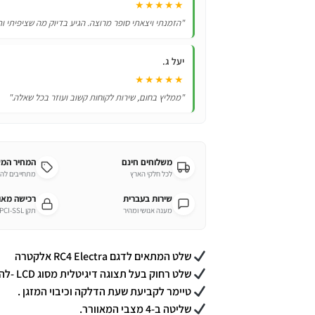
★★★★★
"הזמנתי ויצאתי סופר מרוצה. הגיע בדיוק מה שציפיתי ות
יעל ג.
★★★★★
"ממליץ בחום, שירות לקוחות קשוב ועוזר בכל שאלה."
משלוחים חינם
המחיר המ
לכל חלקי הארץ
מתחייבים לה
שירות בעברית
רכישה מא
מענה אנושי ומהיר
תקן PCI-SSL מחמיר
שלט המתאים לדגם RC4 Electra אלקטרה
שלט רחוק בעל תצוגה דיגיטלית מסוג LCD -להצגת מצבי המזגן השונים.
טיימר לקביעת שעת הדלקה וכיבוי המזגן .
שליטה ב-4 מצבי המאוורר.