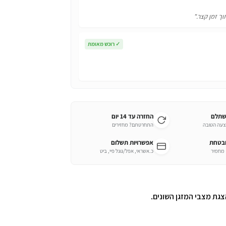
וך זמן קצר."
✓
רוכש מאומת
שתלם
החזרה עד 14 יום
צעה הטובה
התחרטתם? מחזירים
ובטחת
אפשרויות תשלום
כ.אשראי, אפל/גוגל פיי, ביט