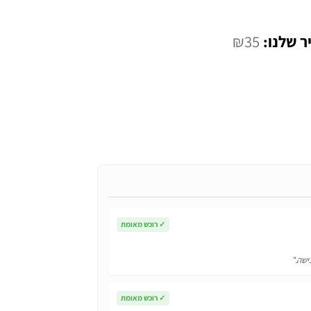
המחיר
₪
35
י
הנוכחי
הוא:
₪35.
✓
רוכש מאומת
ישה."
✓
רוכש מאומת