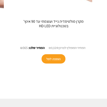
מקרן מולטימדיה נייד ועוצמתי עד 90 אינץ'
בטכנולוגיית HD LED
מחיר
המחיר
המחיר
₪
365
₪
1,124
נוכחי
המקורי
הנוכחי
וא:
היה:
הוא:
הוספה לסל
₪365.
₪1,124.
₪149.90