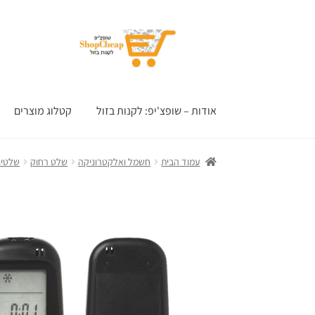
דלג
לדלג
לתוכן
לניווט
אודות – שופצ'יפ: לקנות בזול
קטלוג מוצרים
עמוד הבית
חשמל ואלקטרוניקה
שלט רחוק
שלטים