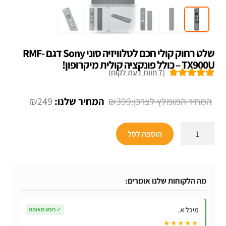
שלט רחוק קולי חכם לטלוויזיה סוני Sony דגם RMF-
TX900U – כולל פונקציה קולית מיקרופון!
(
7
חוות דעת לקוח)
7
מדורגים
5.00
מתוך 5 מבוסס
המחיר
המחיר
₪
249
₪
399
על
דירוגים של
המקורי
הנוכחי
לקוחות
כמות
היה:
הוא:
הוספה לסל
של
₪249.
₪399.
שלט
רחוק
קולי
מה הלקוחות שלנו אומרים:
חכם
לטלוויזיה
מיכל א.
✓
רוכש מאומת
סוני
★★★★★