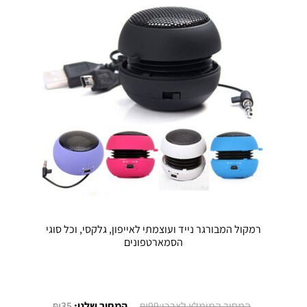
לבחור
את
האפשרויו
בעמוד
המוצר
רמקול המבורגר נייד ועוצמתי לאייפון, גלקסי, וכל סוגי
הסמארטפונים
המחיר
המחיר
₪
35
₪
99