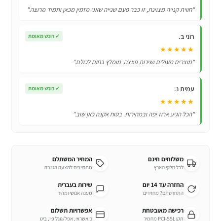
Sony
"חווית קנייה מצוינת, זו כבר פעם שנייה שאני מזמין מכאן ותמיד מרוצה."
דגם
RMF-
רוני ב.
✓
רוכש מאומת
TX900U
★★★★★
–
"מוצרים מעולים ושירות פצצה. מומלץ בחום לכולם."
כולל
פונקציה
עמית נ.
קולית
✓
רוכש מאומת
מיקרופון!
★★★★★
"הכל הגיע ארוז יפה ובמהירות. בטוח אקנה כאן שוב."
משלוחים חינם
המחיר המשתלם
לכל חלקי הארץ
מתחייבים להצעה הטובה
החזרה עד 14 יום
שירות בעברית
התחרטתם? מחזירים
מענה אנושי ומהיר
רכישה מאובטחת
אפשרויות תשלום
תקן PCI-SSL מחמיר
כ.אשראי, אפל/גוגל פיי, ביט