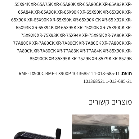
55X94K XR-65A75K XR-65A80K XR-65A80CK XR-65A83K XR-
65A84K XR-65A90K XR-65X90K XR-65X90K XR-65X90K XR-
65X90K XR-65X90K XR-65X90K XR-65X90K CK XR-65 X92K XR-
65X93K XR-65X94K XR-65X95K XR-75X90K XR-75X90CK XR-
75X92K XR-75X93K XR-75X94K XR-75X95K XR-7A80K XR-
77A80CK XR-7A80CK XR-7A80CK XR-7A80CK XR-7A80CK XR-
7A80CK XR-7A80CK XR-77A83K XR-77A84K XR-85X90K XR-
85X90CK XR-85X95K XR-75Z9K XR-85Z9K XR-85Z9K
תואם
: RMF-TX900C RMF-TX900P 101368511 1-013-685-11
101368521 1-013-685-21
מוצרים קשורים