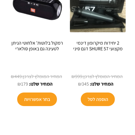
2 יחידות מיקרופון דינמי
רמקול בלוטות’ אלחוטי הניתן
מקצועי SHURE 57 דגם סיני
לטעינה גם באופן סולארי
המחיר
המחיר
₪
449
₪
999
המחיר
המקורי
המחיר
המקורי
₪
179
₪
345
הנוכחי
היה:
הנוכחי
היה:
למוצר
הוא:
₪999.
הוא:
₪449.
הוספה לסל
בחר אפשרויות
זה
₪179.
₪345.
יש
מספר
סוגים.
ניתן