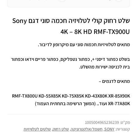
שלט רחוק
קולי
לטלויזיה חכמה סוני דגם Sony
4K – 8K HD RMF-TX900U
מתאים לטלוויזיות חכמות סוני עם מיקרופון לדיבור.
בשלט כפתור דיסני +, כפתור נטפליקס, כפתור פריים וידאו וכפתור
בית לכניסה ישירות מהשלט.
מתאים לדגמים –
RMF-TX800U KD-55X85K KD-75X85K KD-43X80K XR-85X90K
XR-77A80K ועוד.. (המשך הרשימה בתחתית העמוד)
מק"ט:
1005004965236239
קטגוריות:
SONY
,
חשמל ואלקטרוניקה
,
שלט רחוק
,
שלטים לטלוויזיות