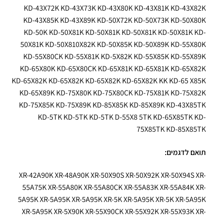
KD-43X72K KD-43X73K KD-43X80K KD-43X81K KD-43X82K
KD-43X85K KD-43X89K KD-50X72K KD-50X73K KD-50X80K
KD-50K KD-50X81K KD-50X81K KD-50X81K KD-50X81K KD-
50X81K KD-50X810X82K KD-50X85K KD-50X89K KD-55X80K
KD-55X80CK KD-55X81K KD-5X82K KD-55X85K KD-55X89K
KD-65X80K KD-65X80CK KD-65X81K KD-65X81K KD-65X82K
KD-65X82K KD-65X82K KD-65X82K KD-65X82K KK KD-65 X85K
KD-65X89K KD-75X80K KD-75X80CK KD-75X81K KD-75X82K
KD-75X85K KD-75X89K KD-85X85K KD-85X89K KD-43X85TK
KD-5TK KD-5TK KD-5TK D-55X8 5TK KD-65X85TK KD-
75X85TK KD-85X85TK
תואם לדגמים:
XR-42A90K XR-48A90K XR-50X90S XR-50X92K XR-50X94S XR-
55A75K XR-55A80K XR-55A80CK XR-55A83K XR-55A84K XR-
5A95K XR-5A95K XR-5A95K XR-5K XR-5A95K XR-5K XR-5A95K
XR-5A95K XR-5X90K XR-55X90CK XR-55X92K XR-55X93K XR-