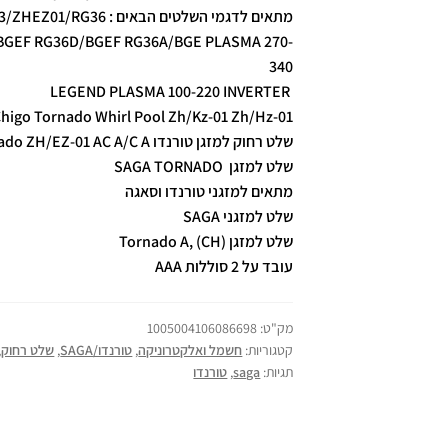
מתאים לדגמי השלטים הבאים : DAMPER /RG52A3/ZHEZ01/RG36
BGEF RG36D/BGEF RG36A/BGE PLASMA 270-
340
LEGEND PLASMA 100-220 INVERTER
higo Tornado Whirl Pool Zh/Kz-01 Zh/Hz-01
שלט רחוק למזגן טורנדו Tornado ZH/EZ-01 AC A/C A
שלט למזגן
TORNADO
SAGA
מתאים למזגני טורנדו וסאגה
שלט למזגני
SAGA
שלט למזגן (Tornado A, (CH
עובד על 2 סוללות AAA
מק"ט:
1005004106086698
קטגוריות:
חשמל ואלקטרוניקה
,
טורנדו/SAGA
,
שלט רחוק
,
תגיות:
saga
,
טורנדו