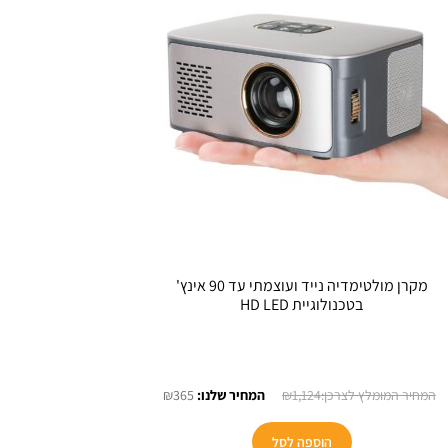
מקרן מולטימדיה נייד ועוצמתי עד 90 אינץ'
בטכנולוגיית HD LED
המחיר
המחיר
₪
365
₪
1,124
המקורי
הנוכחי
היה:
הוא:
הוספה לסל