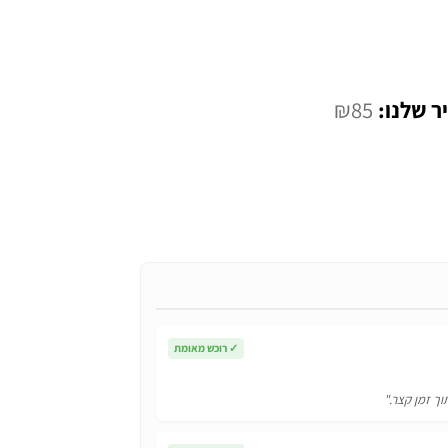
המחיר
₪
85
י
הנוכחי
הוא:
₪85.
✓
רוכש מאומת
וך זמן קצר."