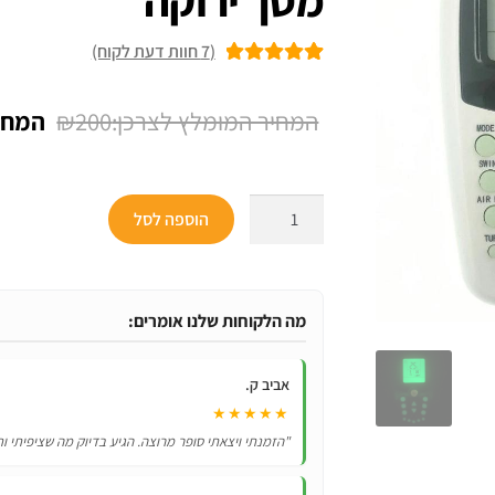
(
7
חוות דעת לקוח)
7
מדורגים
5.00
מתוך 5 מבוסס
המחיר
₪
200
על
דירוגים של
המקור
לקוחות
היה:
כמות
הוספה לסל
₪200.
של
שלט
רחוק
‏מקורי
מה הלקוחות שלנו אומרים:
למזגנים
Tornado
אביב ק.
SAGA
★★★★★
טורנדו
"הזמנתי ויצאתי סופר מרוצה. הגיע בדיוק מה שציפיתי ות
ZH/EZ-
01