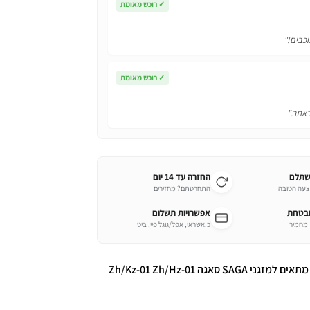
✓
רוכש מאומת
וכבים!"
✓
רוכש מאומת
באתר."
שתלם
החזרה עד 14 יום
צעה הטובה
התחרטתם? מחזירים
ובטחת
אפשרויות תשלום
כ.אשראי, אפל/גוגל פיי, ביט
שלט רחוק מקורי למזגן טורנדו TORNADO איכותי מתאים למזגני SAGA סאגה Zh/Kz-01 Zh/Hz-01