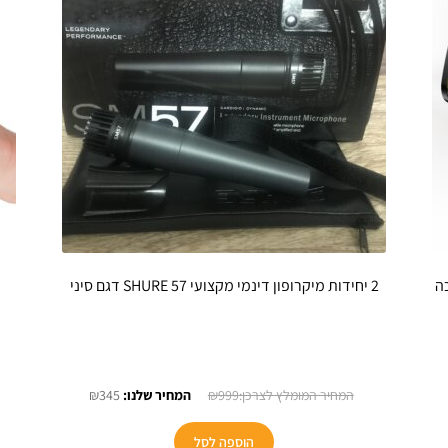
+MIFA A10 הזוכה
2 יחידות מיקרופון דינמי מקצועי SHURE 57 דגם סיני
חיר
המחיר
המחיר
₪
345
₪
999
כחי
המקורי
הנוכחי
:
היה:
הוא:
הוספה לסל