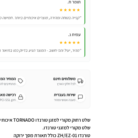
תומר ח.
כולל
★★★★★
תאורת
"קנייה בטוחה ומהירה, מוצרים איכותיים ביותר. חמישה כ
מסך
ירוקה
עמית נ.
★★★★★
"מהיר, יעיל והכי חשוב - המוצר הגיע בדיוק כמו בתיאור 
משלוחים חינם
המחיר המ
לכל חלקי הארץ
מתחייבים לה
שירות בעברית
רכישה מא
מענה אנושי ומהיר
תקן PCI-SSL מחמיר
שלט מקורי למזגני טורנדו.
טורנדו ZH/EZ-01 כולל תאורת מסך ירוקה