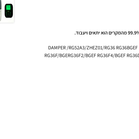
מתאים לדגמי השלטים הבאים : מתאים גם לדגמי השלטים הבאים: DAMPER /RG52A3/ZHEZ01/RG36 RG36BGEF
RG36F/BGERG36F2/BGEF RG36F4/BGEF RG36D