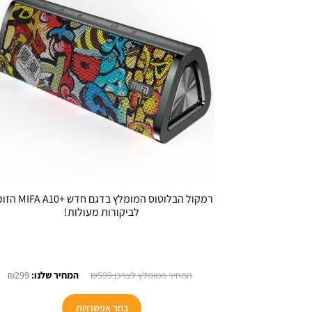
רמקול הבלוטוס המומלץ בדגם חדש 
לביקורות מעולות!
המחיר
המ
₪
299
₪
599
המקורי
הנו
למוצר
היה:
הוא
בחר אפשרויות