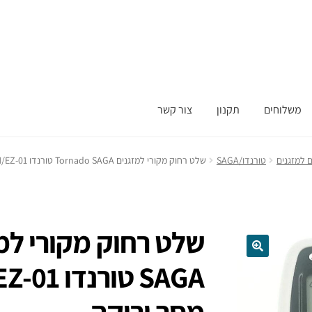
משלוחים
תקנון
צור קשר
 למזגנים
טורנדו/SAGA
שלט רחוק ‏מקורי למזגנים Tornado SAGA טורנדו ZH/EZ-01 כולל תאורת מסך ירוקה
מסך ירוקה