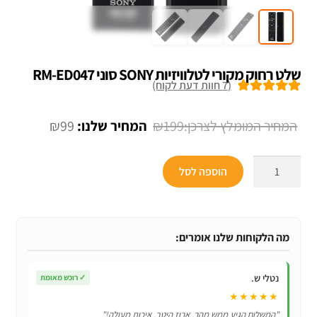
שלט רחוק מקורי לטלוויזיות SONY סוני RM-ED047
(
7
חוות דעת לקוח)
7
מדורגים
5.00
מתוך 5 מבוסס
המחיר
המחיר
₪
99
₪
199
על
דירוגים של
המקורי
הנוכחי
לקוחות
כמות
היה:
הוא:
הוספה לסל
של
₪99.
₪199.
שלט
רחוק
מקורי
מה הלקוחות שלנו אומרים:
לטלוויזיות
SONY
נטלי ש.
✓
רוכש מאומת
סוני
★★★★★
RM-
"המשלוח הגיע ממש מהר, ארוז היטב. איכות מעולה!"