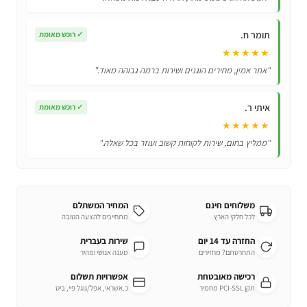
ED047
תומר ח.
✓
רוכש מאומת
★★★★★
"אתר אמין, מחירים הוגנים ושירות ברמה גבוהה מאוד."
איתי ר.
✓
רוכש מאומת
★★★★★
"ממליץ בחום, שירות לקוחות קשוב ועוזר בכל שאלה."
משלוחים חינם
המחיר המשתלם
לכל חלקי הארץ
מתחייבים להצעה הטובה
החזרה עד 14 יום
שירות בעברית
התחרטתם? מחזירים
מענה אנושי ומהיר
רכישה מאובטחת
אפשרויות תשלום
תקן PCI-SSL מחמיר
כ.אשראי, אפל/גוגל פיי, ביט