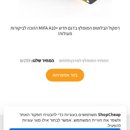
רמקול הבלוטוס המומלץ בדגם חדש +MIFA A10 הזוכה לביקורות
מעולות!
המחיר
המחיר
₪
299
₪
599
המקורי
הנוכחי
למוצר
היה:
הוא:
בחר אפשרויות
זה
₪299.
₪599.
יש
מספר
סוגים.
ניתן
ShopCheap
משתמשים בעוגיות כדי להבטיח תפקוד האתר
לבחור
ולשפר את חוויית המשתמש. אפשר לבחור אילו סוגי עוגיות
את
להפעיל.