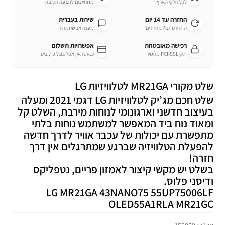
לכל חלקי הארץ
מתחייבים להצעה הטובה
החזרה עד 14 יום
שירות בעברית
התחרטתם? מחזירים
מענה אנושי ומהיר
רכישה מאובטחת
אפשרויות תשלום
תקן PCI-SSL מחמיר
כ.אשראי, אפל/גוגל פיי, ביט
שלט מקורי MR21GA לטלוויזיות LG
שלט חכם מג’יק לטלוויזיות LG דגמי 2021 ומעלה
בעיצוב חדשני וארגונומי לנוחות מירבת, השלט קל
ומאוד נוח ביד המאפשר למשתמש נוחות בלתי
מתפשרת עם יכולות של עכבר אוויר לדרך חדשה
להפעלת הטלוויזיה שברגע שמתרגלים אין דרך
חזרה!
בשלט יש מקשי קיצור לאמזון פריים, נטפליקס
ודיסני פלוס.
LG MR21GA 43NANO75 55UP75006LF
OLED55A1RLA MR21GC