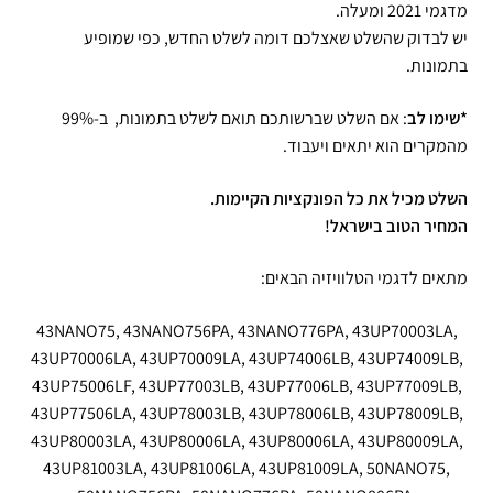
מדגמי 2021 ומעלה.
יש לבדוק שהשלט שאצלכם דומה לשלט החדש, כפי שמופיע
בתמונות.
*שימו לב
: אם השלט שברשותכם תואם לשלט בתמונות, ב-99%
מהמקרים הוא יתאים ויעבוד.
השלט מכיל את כל הפונקציות הקיימות.
המחיר הטוב בישראל!
מתאים לדגמי הטלוויזיה הבאים:
43NANO75, 43NANO756PA, 43NANO776PA, 43UP70003LA,
43UP70006LA, 43UP70009LA, 43UP74006LB, 43UP74009LB,
43UP75006LF, 43UP77003LB, 43UP77006LB, 43UP77009LB,
43UP77506LA, 43UP78003LB, 43UP78006LB, 43UP78009LB,
43UP80003LA, 43UP80006LA, 43UP80006LA, 43UP80009LA,
43UP81003LA, 43UP81006LA, 43UP81009LA, 50NANO75,