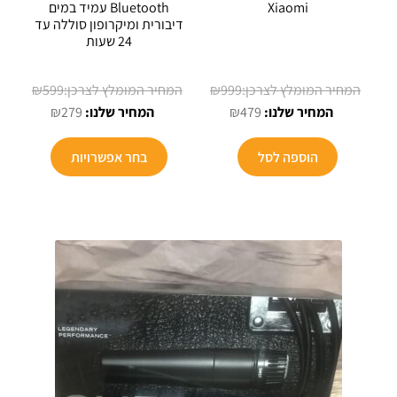
Xiaomi
Bluetooth עמיד במים
דיבורית ומיקרופון סוללה עד
24 שעות
המחיר
המחיר
₪
599
₪
999
המחיר
המקורי
המחיר
המקורי
₪
279
₪
479
הנוכחי
היה:
הנוכחי
היה:
הוא:
₪999.
הוא:
₪599.
הוספה לסל
בחר אפשרויות
₪279.
₪479.