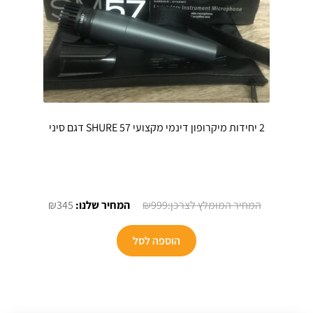
2 יחידות מיקרופון דינמי מקצועי SHURE 57 דגם סיני
המחיר
המחיר
₪
345
₪
999
המקורי
הנוכחי
היה:
הוא:
הוספה לסל
₪345.
₪999.