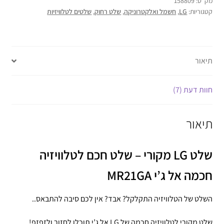
מק"ט:
158809
קטגוריות:
LG
,
חשמל ואלקטרוניקה
,
שלט רחוק
,
שלטים לטלוויזיות
תיאור
חוות דעת (7)
תיאור
שלט LG מקורי – שלט חכם לטלוויזיה
חכמה אל ג’י MR21GA
השלט של הטלוויזיה התקלקל? אבד? אין לכם סיבה להתבאס..
שלט מקורי לטלוויזיה חכמה של LG אל ג’י תוכלו לחזור ולזפזפ!