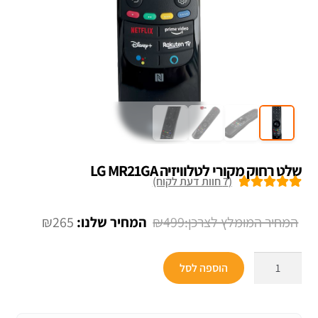
שלט רחוק מקורי ‏לטלוויזיה LG MR21GA
(
7
חוות דעת לקוח)
7
מדורגים
5.00
מתוך 5 מבוסס
המחיר
המחיר
₪
265
₪
499
על
דירוגים של
המקורי
הנוכחי
לקוחות
כמות
היה:
הוא:
הוספה לסל
של
₪265.
₪499.
שלט
רחוק