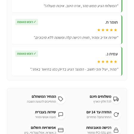
Philips
"המשלוח הגיע ממש מהר, ארוז היטב. איכות מעולה!"
YKF406-
001
תומר ח.
✓
רוכש מאומת
★★★★★
"שירות אדיב ומהיר, חווית רכישה קלה ופשוטה ללא סיבוכים."
עמית נ.
✓
רוכש מאומת
★★★★★
"מהיר, יעיל והכי חשוב - המוצר הגיע בדיוק כמו בתיאור באתר."
משלוחים חינם
המחיר המשתלם
לכל חלקי הארץ
מתחייבים להצעה הטובה
החזרה עד 14 יום
שירות בעברית
התחרטתם? מחזירים
מענה אנושי ומהיר
רכישה מאובטחת
אפשרויות תשלום
תקן PCI-SSL מחמיר
כ.אשראי, אפל/גוגל פיי, ביט