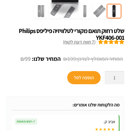
שלט רחוק תואם מקורי ‏לטלוויזיה פיליפס Philips
YKF406-001
(
7
חוות דעת לקוח)
7
מדורגים
5.00
מתוך 5 מבוסס
המחיר
המחיר
₪
99
₪
199
על
דירוגים של
המקורי
הנוכחי
לקוחות
כמות
היה:
הוא:
הוספה לסל
של
₪99.
₪199.
שלט
רחוק
תואם
מה הלקוחות שלנו אומרים:
מקורי
‏לטלוויזיה
אביב ק.
✓
רוכש מאומת
פיליפס
★★★★★