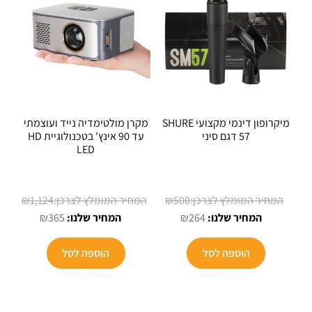
מיקרופון דינמי מקצועי SHURE
מקרן מולטימדיה נייד ועוצמתי
57 דגם סיני
עד 90 אינץ' בטכנולוגיית HD
LED
המחיר
₪
1,124
₪
500
המחיר
המקורי
המחיר
המחיר
₪
365
₪
264
הנוכחי
היה:
המקורי
הנוכחי
הוא:
₪500.
היה:
הוא:
הוספה לסל
הוספה לסל
₪365.
₪1,124.
₪264.