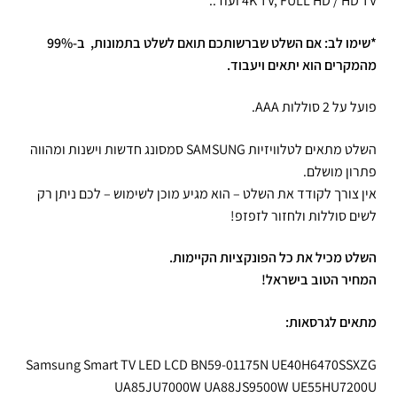
4K TV, FULL HD / HD TV ועוד..
*שימו לב: אם השלט שברשותכם תואם לשלט בתמונות, ב-99%
מהמקרים הוא יתאים ויעבוד.
פועל על 2 סוללות AAA.
השלט מתאים לטלוויזיות SAMSUNG סמסונג חדשות וישנות ומהווה
פתרון מושלם.
אין צורך לקודד את השלט – הוא מגיע מוכן לשימוש – לכם ניתן רק
לשים סוללות ולחזור לזפזפ!
השלט מכיל את כל הפונקציות הקיימות.
המחיר הטוב בישראל!
מתאים לגרסאות:
Samsung Smart TV LED LCD BN59-01175N UE40H6470SSXZG
UA85JU7000W UA88JS9500W UE55HU7200U