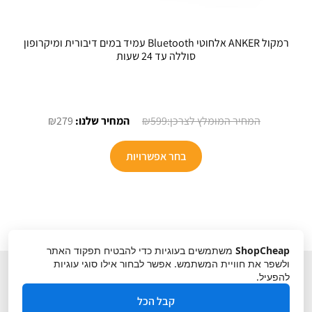
רמקול ANKER אלחוטי Bluetooth עמיד במים דיבורית ומיקרופון
סוללה עד 24 שעות
המחיר
המחיר
₪
279
₪
599
המקורי
הנוכחי
היה:
הוא:
בחר אפשרויות
₪279.
₪599.
ShopCheap
משתמשים בעוגיות כדי להבטיח תפקוד האתר
ולשפר את חוויית המשתמש. אפשר לבחור אילו סוגי עוגיות
להפעיל.
קבל הכל