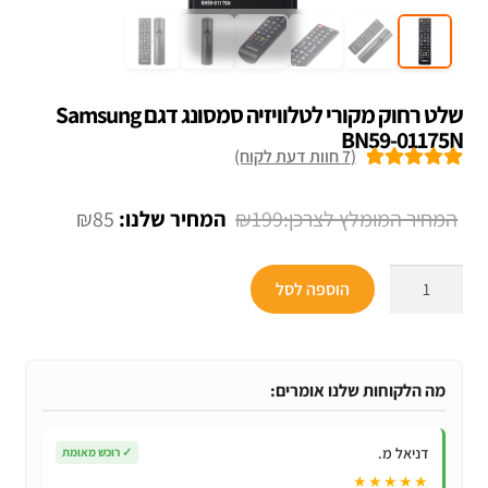
שלט רחוק מקורי לטלוויזיה סמסונג דגם Samsung
BN59-01175N
(
7
חוות דעת לקוח)
7
מדורגים
5.00
מתוך 5 מבוסס
המחיר
המחיר
₪
85
₪
199
על
דירוגים של
המקורי
הנוכחי
לקוחות
כמות
היה:
הוא:
הוספה לסל
של
₪85.
₪199.
שלט
רחוק
מקורי
מה הלקוחות שלנו אומרים:
לטלוויזיה
סמסונג
דניאל מ.
✓
רוכש מאומת
דגם
★★★★★