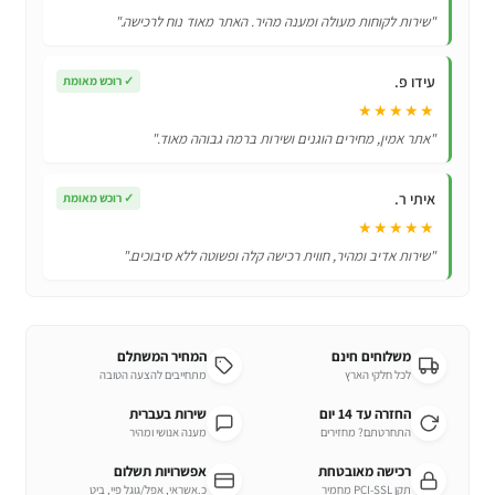
Samsung
"שירות לקוחות מעולה ומענה מהיר. האתר מאוד נוח לרכישה."
BN59-
01175N
עידו פ.
✓
רוכש מאומת
★★★★★
"אתר אמין, מחירים הוגנים ושירות ברמה גבוהה מאוד."
איתי ר.
✓
רוכש מאומת
★★★★★
"שירות אדיב ומהיר, חווית רכישה קלה ופשוטה ללא סיבוכים."
משלוחים חינם
המחיר המשתלם
לכל חלקי הארץ
מתחייבים להצעה הטובה
החזרה עד 14 יום
שירות בעברית
התחרטתם? מחזירים
מענה אנושי ומהיר
רכישה מאובטחת
אפשרויות תשלום
תקן PCI-SSL מחמיר
כ.אשראי, אפל/גוגל פיי, ביט