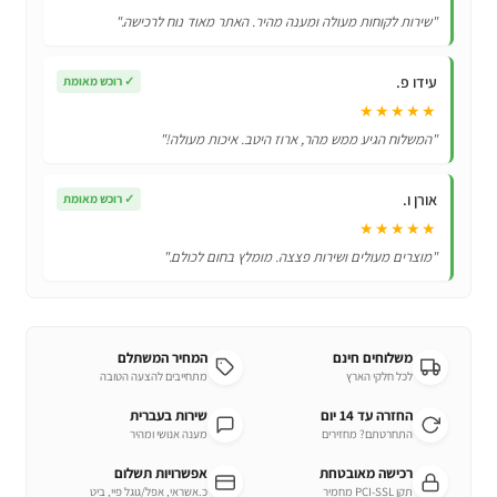
כולל
"שירות לקוחות מעולה ומענה מהיר. האתר מאוד נוח לרכישה."
תאורת
מסך
עידו פ.
✓
רוכש מאומת
★★★★★
"המשלוח הגיע ממש מהר, ארוז היטב. איכות מעולה!"
אורן ו.
✓
רוכש מאומת
★★★★★
"מוצרים מעולים ושירות פצצה. מומלץ בחום לכולם."
משלוחים חינם
המחיר המשתלם
לכל חלקי הארץ
מתחייבים להצעה הטובה
החזרה עד 14 יום
שירות בעברית
התחרטתם? מחזירים
מענה אנושי ומהיר
רכישה מאובטחת
אפשרויות תשלום
תקן PCI-SSL מחמיר
כ.אשראי, אפל/גוגל פיי, ביט