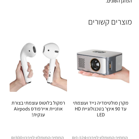
המזגן השונים.
מוצרים קשורים
מקרן מולטימדיה נייד ועוצמתי
רמקול בלוטוס עוצמתי בצורת
עד 90 אינץ' בטכנולוגיית HD
אוזניית איירפודס Airpods
LED
ענקית!
המחיר
₪
300
₪
1,124