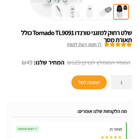
שלט רחוק למזגני טורנדו Tornado TL9091 כולל
תאורת מסך
(
7
חוות דעת לקוח)
7
מדורגים
5.00
מתוך 5 מבוסס
המחיר
המחיר
₪
49
₪
129
על
דירוגים של
המקורי
הנוכחי
לקוחות
כמות
היה:
הוא:
הוספה לסל
של
₪49.
₪129.
שלט
רחוק
למזגני
מה הלקוחות שלנו אומרים:
טורנדו
Tornado
תומר ח.
✓
רוכש מאומת
TL9091
★★★★★