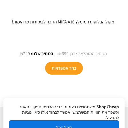
רמקול הבלוטוס המומלץ MIFA A10 הזוכה לביקורות מדהימות!
המחיר
המחיר
₪
249
₪
699
המקורי
הנוכחי
למוצר
היה:
הוא:
בחר אפשרויות
זה
₪249.
₪699.
יש
מספר
סוגים.
ניתן
ShopCheap
משתמשים בעוגיות כדי להבטיח תפקוד האתר
לבחור
ולשפר את חוויית המשתמש. אפשר לבחור אילו סוגי עוגיות
את
להפעיל.
האפשרויות
קבל הכל