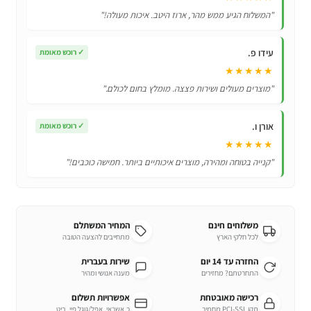
אלקטרה
"המשלוח הגיע ממש מהר, ארוז היטב. איכות מעולה!"
עידו פ.
✓
רוכש מאומת
★★★★★
"מוצרים מעולים ושירות פצצה. מומלץ בחום לכולם."
אורן ו.
✓
רוכש מאומת
★★★★★
"קנייה בטוחה ומהירה, מוצרים איכותיים ביותר. חמישה כוכבים!"
משלוחים חינם
המחיר המשתלם
לכל חלקי הארץ
מתחייבים להצעה הטובה
החזרה עד 14 יום
שירות בעברית
התחרטתם? מחזירים
מענה אנושי ומהיר
רכישה מאובטחת
אפשרויות תשלום
תקן PCI-SSL מחמיר
כ.אשראי, אפל/גוגל פיי, ביט