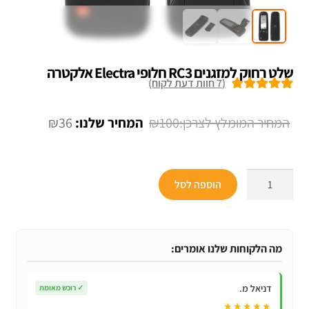
שלט רחוק ‏למזגנים RC3 חלופי Electra אלקטרה
(
7
חוות דעת לקוח)
7
מדורגים
5.00
מתוך 5 מבוסס
המחיר
המחיר
₪
36
₪
100
על
דירוגים של
המקורי
הנוכחי
לקוחות
היה:
הוא:
כמות
הוספה לסל
₪36.
₪100.
של
שלט
רחוק
‏למזגנים
מה הלקוחות שלנו אומרים:
RC3
חלופי
דניאל מ.
✓
רוכש מאומת
Electra
★★★★★