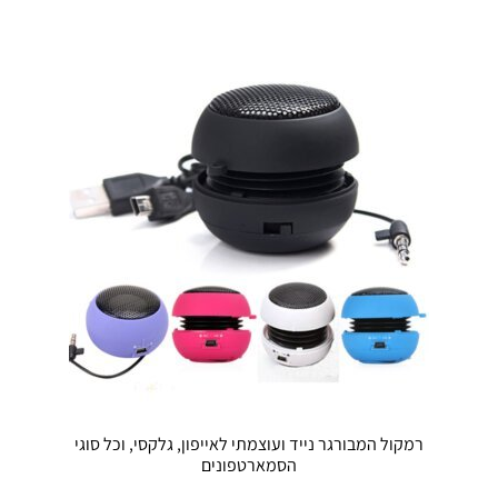
מספר
סוגים.
ניתן
לבחור
את
האפשרויו
בעמוד
המוצר
רמקול המבורגר נייד ועוצמתי לאייפון, גלקסי, וכל סוגי
הסמארטפונים