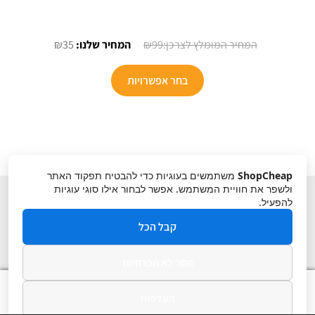
המחיר
המחיר
₪
35
₪
99
המקורי
הנוכחי
היה:
הוא:
בחר אפשרויות
₪35.
₪99.
ShopCheap
משתמשים בעוגיות כדי להבטיח תפקוד האתר
ולשפר את חוויית המשתמש. אפשר לבחור אילו סוגי עוגיות
להפעיל.
קבל הכל
הסר לא הכרחיות
תקנון
ביטול עסקה
מדיניות פרטיות
0
העדפות
חיפוש
חיפוש