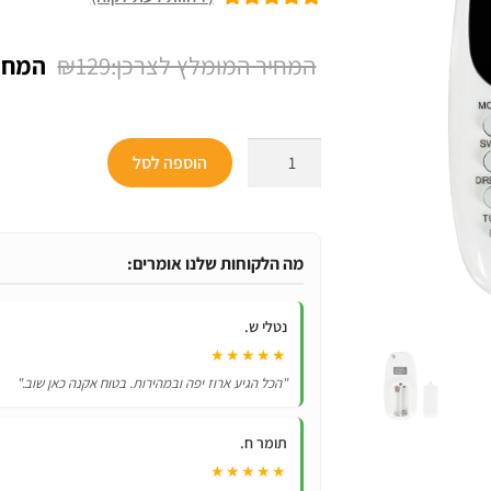
7
מדורגים
5.00
מתוך 5 מבוסס
המחיר
₪
129
על
דירוגים של
המקור
לקוחות
היה:
כמות
הוספה לסל
₪129.
של
שלט
רחוק
למזגן
מה הלקוחות שלנו אומרים:
Tornado
טורנדו
נטלי ש.
-
★★★★★
כולל
"הכל הגיע ארוז יפה ובמהירות. בטוח אקנה כאן שוב."
תאורת
מסך
תומר ח.
★★★★★