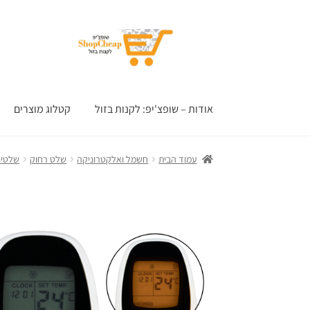
דלג
לדלג
לתוכן
לניווט
אודות – שופצ'יפ: לקנות בזול
קטלוג מוצרים
עמוד הבית
חשמל ואלקטרוניקה
שלט רחוק
שלטים