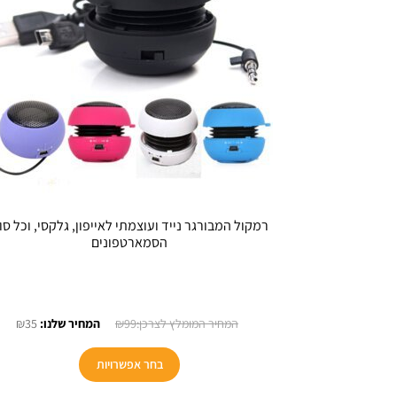
רמקול המבורגר נייד ועוצמתי לאייפון, גלקסי, וכל סוג
הסמארטפונים
המחיר
המח
₪
35
₪
99
המקורי
הנוכ
היה:
הוא:
בחר אפשרויות
₪35.
₪99.