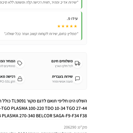
"שירות אדיב ומהיר, חווית רכישה קלה ופשוטה ללא סיבוכ
עידו פ.
★★★★★
"ממליץ בחום, שירות לקוחות קשוב ועוזר בכל שאלה."
משלוחים חינם
המחיר המ
לכל חלקי הארץ
מתחייבים לה
שירות בעברית
רכישה מא
מענה אנושי ומהיר
תקן PCI-SSL מחמיר
GO PLASMA 100-220 TDO 10-34 TGO 27-44
4 PLASMA 270-340 BELCOR SAGA-F9-F34 F38
מק"ט:
206290