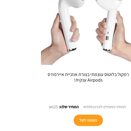
רמקול בלוטוס עוצמתי בצורת אוזניית איירפודס
Airpods ענקית!
המחיר
המחיר
₪
125
₪
300
המקורי
הנוכחי
היה:
הוא:
הוספה לסל
₪125.
₪300.