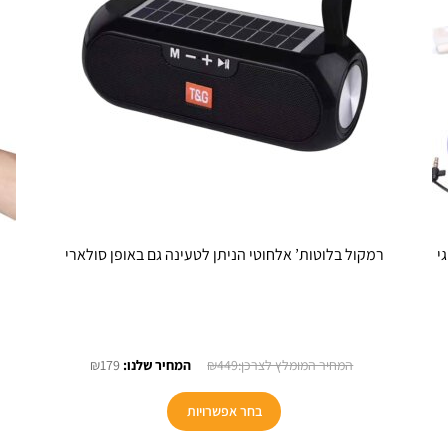
י
רמקול בלוטות’ אלחוטי הניתן לטעינה גם באופן סולארי
יר
המחיר
המחיר
₪
179
₪
449
חי
המקורי
הנוכחי
למוצר
היה:
הוא:
בחר אפשרויות
זה
₪179.
₪449.
יש