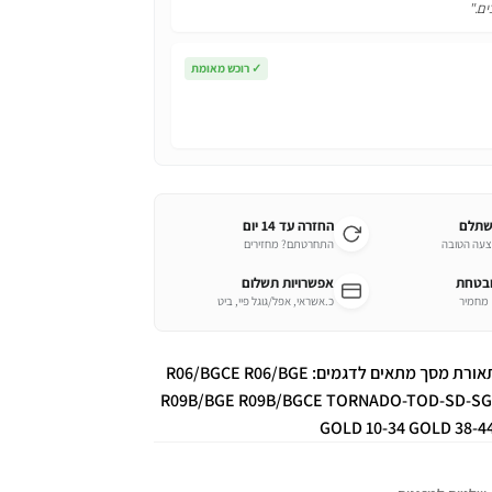
ים."
✓
רוכש מאומת
שתלם
החזרה עד 14 יום
צעה הטובה
התחרטתם? מחזירים
ובטחת
אפשרויות תשלום
כ.אשראי, אפל/גוגל פיי, ביט
השלט הינו חליפי תואם לדגם מקור TL9091 כולל תאורת מסך מתאים לדגמים: R06/BGCE R06/BGE
R09B/BGE R09B/BGCE TORNADO-TOD-SD-SG-T
GOLD 10-34 GOLD 38-4