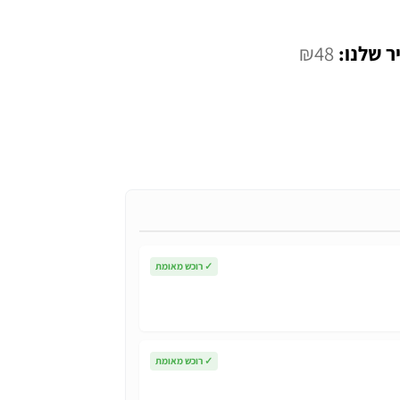
המחיר
₪
48
י
הנוכחי
הוא:
₪48.
✓
רוכש מאומת
✓
רוכש מאומת