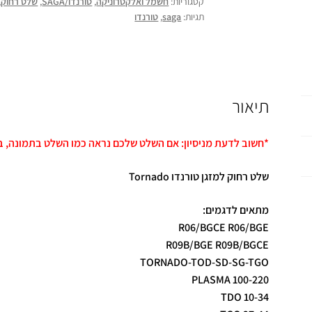
קטגוריות:
חשמל ואלקטרוניקה
,
טורנדו/SAGA
,
שלט רחוק
,
תגיות:
saga
,
טורנדו
תיאור
*חשוב לדעת מניסיון: אם השלט שלכם נראה כמו השלט בתמונה, ב-99% מהמקרים הוא יתאים ויעבו
שלט רחוק למזגן טורנדו Tornado
מתאים לדגמים:
R06/BGCE R06/BGE
R09B/BGE R09B/BGCE
TORNADO-TOD-SD-SG-TGO
PLASMA 100-220
TDO 10-34