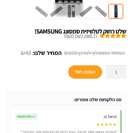
שלט רחוק לטלוויזית סמסונג SAMSUNG!
(
7
חוות דעת לקוח)
7
מדורגים
5.00
מתוך 5 מבוסס
המחיר
המחיר
₪
48
₪
100
על
דירוגים של
המקורי
הנוכחי
לקוחות
כמות
היה:
הוא:
הוספה לסל
של
₪48.
₪100.
שלט
רחוק
לטלוויזית
מה הלקוחות שלנו אומרים:
סמסונג
SAMSUNG!
דניאל מ.
✓
רוכש מאומת
★★★★★
"הזמנתי ויצאתי סופר מרוצה. הגיע בדיוק מה שציפיתי ותוך זמן קצר."