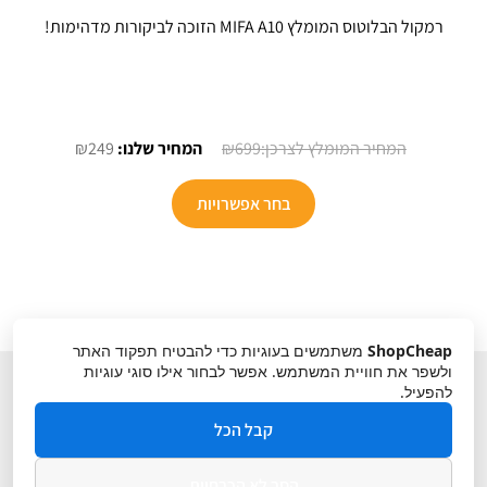
רמקול הבלוטוס המומלץ MIFA A10 הזוכה לביקורות מדהימות!
המחיר
המחיר
₪
249
₪
699
המקורי
הנוכחי
למוצר
היה:
הוא:
בחר אפשרויות
זה
₪249.
₪699.
יש
מספר
סוגים.
ניתן
ShopCheap
משתמשים בעוגיות כדי להבטיח תפקוד האתר
לבחור
ולשפר את חוויית המשתמש. אפשר לבחור אילו סוגי עוגיות
את
להפעיל.
האפשרויות
קבל הכל
בעמוד
המוצר
הסר לא הכרחיות