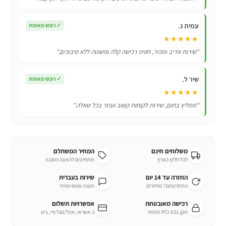
עמית נ.
✓
רוכש מאומת
★★★★★
"שירות אדיב ומהיר, חווית רכישה קלה ופשוטה ללא סיבוכים."
שיר ל.
✓
רוכש מאומת
★★★★★
"ממליץ בחום, שירות לקוחות קשוב ועוזר בכל שאלה."
משלוחים חינם
המחיר המשתלם
לכל חלקי הארץ
מתחייבים להצעה הטובה
החזרה עד 14 יום
שירות בעברית
התחרטתם? מחזירים
מענה אנושי ומהיר
רכישה מאובטחת
אפשרויות תשלום
תקן PCI-SSL מחמיר
כ.אשראי, אפל/גוגל פיי, ביט