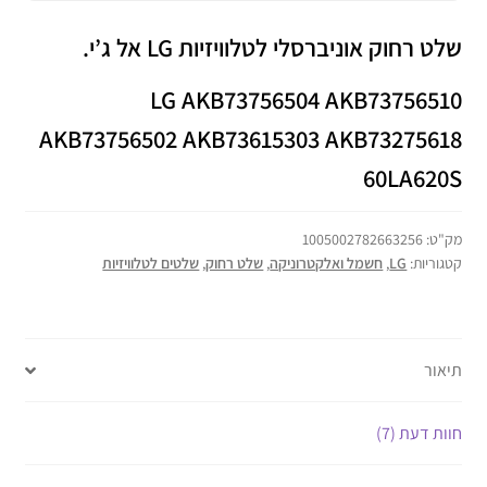
שלט רחוק אוניברסלי לטלוויזיות LG אל ג’י.
LG AKB73756504 AKB73756510
AKB73756502 AKB73615303 AKB73275618
60LA620S
מק"ט:
1005002782663256
קטגוריות:
LG
,
חשמל ואלקטרוניקה
,
שלט רחוק
,
שלטים לטלוויזיות
תיאור
חוות דעת (7)