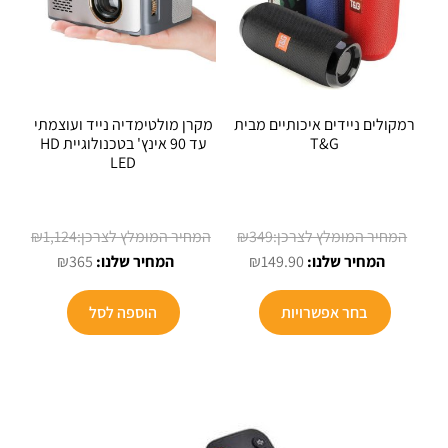
רמקולים ניידים איכותיים מבית
מקרן מולטימדיה נייד ועוצמתי
T&G
עד 90 אינץ' בטכנולוגיית HD
LED
המחיר
₪
1,124
₪
349
המחיר
המקורי
המחיר
המחיר
₪
365
₪
149.90
היה:
הנוכחי
המקורי
הנוכחי
למוצר
הוא:
₪349.
היה:
הוא:
בחר אפשרויות
הוספה לסל
זה
₪365.
₪1,124.
₪149.90.
יש
מספר
סוגים.
ניתן