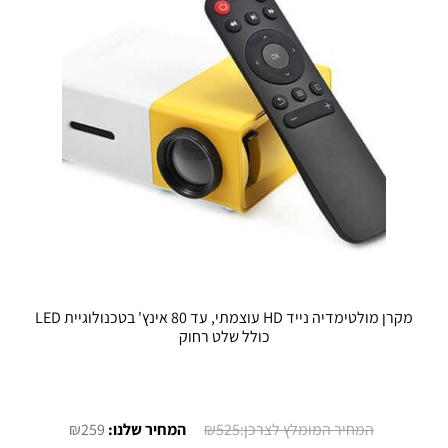
לבחור
את
האפשרויות
בעמוד
המוצר
מקרן מולטימדיה נייד HD עוצמתי, עד 80 אינץ' בטכנולוגיית LED
כולל שלט רחוק
המחיר
המחיר
₪
259
₪
525