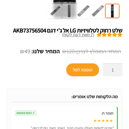
שלט רחוק לטלוויזיות LG אל ג’י דגם AKB73756504
(
7
חוות דעת לקוח)
7
מדורגים
5.00
מתוך 5 מבוסס
המחיר
המחיר
₪
49
₪
120
על
דירוגים של
המקורי
הנוכחי
לקוחות
כמות
היה:
הוא:
הוספה לסל
של
₪49.
₪120.
שלט
רחוק
לטלוויזיות
מה הלקוחות שלנו אומרים:
LG
אל
תומר ח.
✓
רוכש מאומת
ג’י
★★★★★
דגם
"שירות לקוחות מעולה ומענה מהיר. האתר מאוד נוח לרכישה."