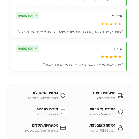
AKB73756504
עידו פ.
✓
רוכש מאומת
★★★★★
"חווית קנייה מצוינת, זו כבר פעם שנייה שאני מזמין מכאן ותמיד מרוצה."
טלי ז.
✓
רוכש מאומת
★★★★★
"אתר אמין, מחירים הוגנים ושירות ברמה גבוהה מאוד."
משלוחים חינם
המחיר המשתלם
לכל חלקי הארץ
מתחייבים להצעה הטובה
החזרה עד 14 יום
שירות בעברית
התחרטתם? מחזירים
מענה אנושי ומהיר
רכישה מאובטחת
אפשרויות תשלום
תקן PCI-SSL מחמיר
כ.אשראי, אפל/גוגל פיי, ביט