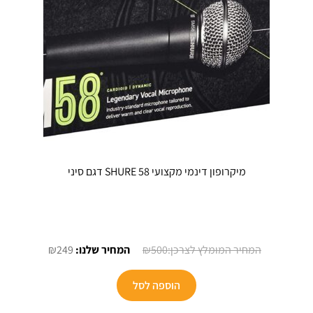
בעמוד
המוצר
מיקרופון דינמי מקצועי SHURE 58 דגם סיני
המחיר
המחיר
₪
249
₪
500
המקורי
הנוכחי
היה:
הוא:
הוספה לסל
₪249.
₪500.