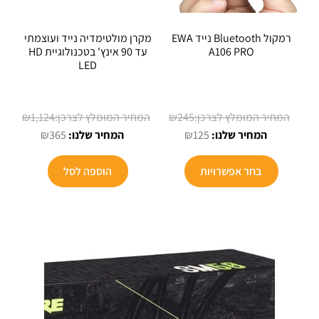
רמקול Bluetooth נייד EWA
מקרן מולטימדיה נייד ועוצמתי
A106 PRO
עד 90 אינץ' בטכנולוגיית HD
LED
המחיר
₪
1,124
₪
245
המחיר
המקורי
המחיר
המחיר
₪
365
₪
125
הנוכחי
היה:
המקורי
הנוכחי
למוצר
הוא:
₪245.
היה:
הוא:
בחר אפשרויות
הוספה לסל
זה
₪365.
₪1,124.
₪125.
יש
מספר
סוגים.
ניתן
לבחור
את
האפשרויות