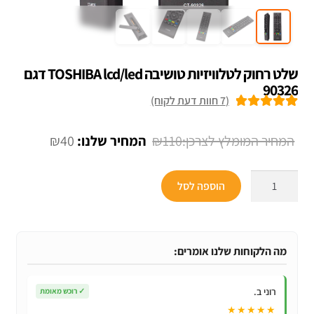
שלט רחוק לטלוויזיות טושיבה TOSHIBA lcd/led דגם
90326
(
7
חוות דעת לקוח)
7
מדורגים
5.00
מתוך 5 מבוסס
המחיר
המחיר
₪
40
₪
110
על
דירוגים של
המקורי
הנוכחי
לקוחות
כמות
היה:
הוא:
הוספה לסל
של
₪40.
₪110.
שלט
רחוק
לטלוויזיות
מה הלקוחות שלנו אומרים:
טושיבה
TOSHIBA
רוני ב.
✓
רוכש מאומת
lcd/led
★★★★★