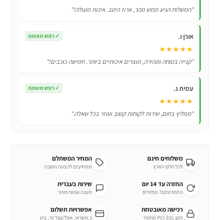
דגם
"המשלוח הגיע ממש מהר, ארוז היטב. איכות מעולה!"
90326
אורן ו.
✓
רוכש מאומת
★★★★★
"קנייה בטוחה ומהירה, מוצרים איכותיים ביותר. חמישה כוכבים!"
עמית נ.
✓
רוכש מאומת
★★★★★
"ממליץ בחום, שירות לקוחות קשוב ועוזר בכל שאלה."
משלוחים חינם
המחיר המשתלם
לכל חלקי הארץ
מתחייבים להצעה הטובה
החזרה עד 14 יום
שירות בעברית
התחרטתם? מחזירים
מענה אנושי ומהיר
רכישה מאובטחת
אפשרויות תשלום
תקן PCI-SSL מחמיר
כ.אשראי, אפל/גוגל פיי, ביט