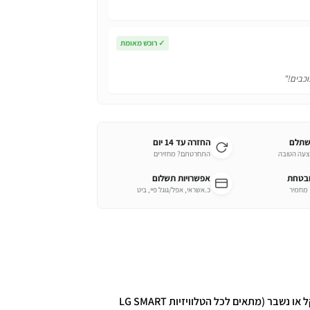
✓
רוכש מאומת
וכבים!"
שתלם
החזרה עד 14 יום
צעה הטובה
התחרטתם? מחזירים
ובטחת
אפשרויות תשלום
כ.אשראי, אפל/גוגל פיי, ביט
שלט חדש – מחליף את השלט הישן שאבד, התקלקל או נשבר (מתאים לכל הטלוויזיות LG SMART