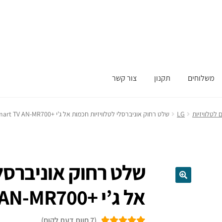
משלוחים
תקנון
צור קשר
לטלוויזיות
LG
שלט רחוק אוניברסלי לטלוויזיות חכמות אל ג’י +LG Smart TV AN-MR700
שלט רחוק אוניברסלי
אל ג’י +LG Smart TV AN-MR700
(
7
חוות דעת לקוח)