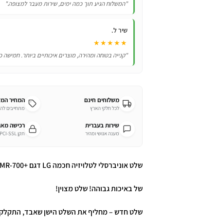
"המשלוח הגיע תוך כמה ימים, שירות מעבר למצופה."
MR700
שיר ל.
★★★★★
"קנייה בטוחה ומהירה, מוצרים איכותיים ביותר. חמישה כ
משלוחים חינם
המחיר המ
לכל חלקי הארץ
מתחייבים לה
שירות בעברית
רכישה מא
מענה אנושי ומהיר
תקן PCI-SSL מחמיר
שלט אוניברסלי לטלויזיה חכמה LG דגם +MR-700
של באיכות גבוהה! שלט מצוין!