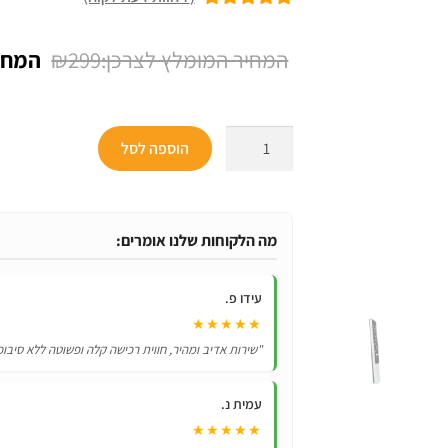
7
מדורגים
5.00
מתוך 5 מבוסס
המחיר
₪
299
על
דירוגים של
המקור
לקוחות
היה:
כמות
הוספה לסל
₪299.
של
שלט
רחוק
אוניברסלי
מה הלקוחות שלנו אומרים:
לטלוויזיות
חכמות
עידו פ.
אל
★★★★★
ג’י
"שירות אדיב ומהיר, חווית רכישה קלה ופשוטה ללא סיבוכ
+LG
Smart
עמית נ.
TV
★★★★★
AN-