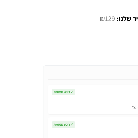
המחיר
₪
129
י
הנוכחי
הוא:
₪129.
✓
רוכש מאומת
ים."
✓
רוכש מאומת