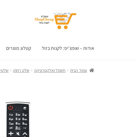
דלג
לדלג
לתוכן
לניווט
אודות – שופצ'יפ: לקנות בזול
קטלוג מוצרים
עמוד הבית
חשמל ואלקטרוניקה
שלט רחוק
שלטים 