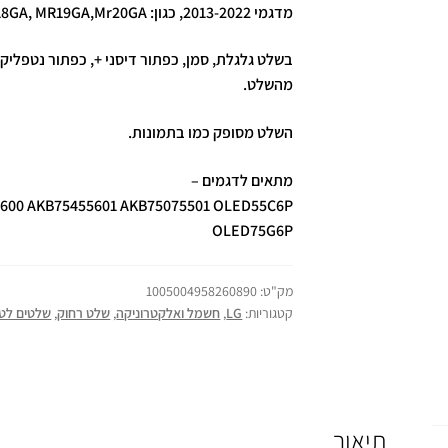
מדגמי 2013-2022, כגון: MR-650, MR400 MR500, MR600,MR18GA, MR19GA,Mr20GA)
בשלט גלגלת, סמן, כפתור דיסני +, כפתור נטפליקס
מהשלט.
השלט מסופק כמו בתמונות.
מתאים לדגמים –
600 AKB75455601 AKB75075501 OLED55C6P
OLED75G6P
מק"ט:
1005004958260890
קטגוריות:
LG
,
חשמל ואלקטרוניקה
,
שלט רחוק
,
שלטים לטלו
תיאור