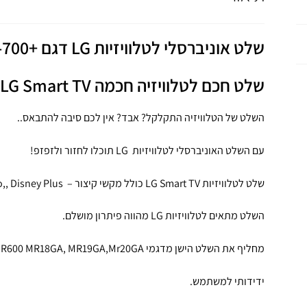
שלט אוניברסלי לטלוויזיות LG דגם
+
-700
שלט חכם לטלוויזיה חכמה
Smart TV
LG
השלט של הטלוויזיה התקלקל? אבד? אין לכם סיבה להתבאס..
עם השלט האוניברסלי לטלוויזיות LG תוכלו לחזור ולזפזפ!
שלט לטלוויזיות LG Smart TV כולל מקשי קיצור – NETFLIX , Amazon Prime Video,, Disney Plus כפתור בית ועוד..
השלט מתאים לטלוויזיות LG מהווה פיתרון מושלם.
מחליף את השלט הישן מדגמי LG MR-700 AN-MR700 AN-MR650 MR600 MR18GA, MR19GA,Mr20GA ועוד!
ידידותי למשתמש.