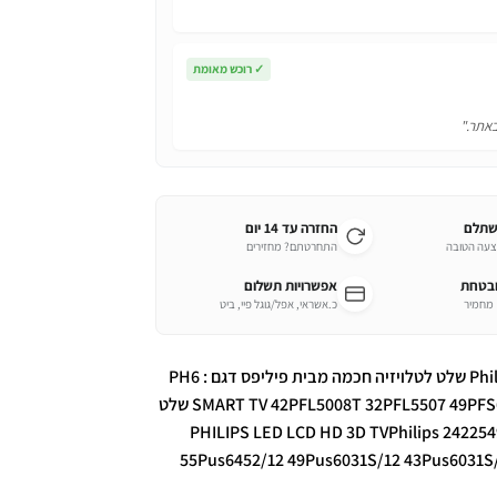
✓
רוכש מאומת
באתר."
שתלם
החזרה עד 14 יום
צעה הטובה
התחרטתם? מחזירים
ובטחת
אפשרויות תשלום
כ.אשראי, אפל/גוגל פיי, ביט
מוצר חדש. שלט רחוק ‏לטלוויזיה Philips YKF347-003 שלט לטלויזיה חכמה מבית פיליפס דגם : PH6
YKF347-003PHILIPS SMART TV מתאים ל SMART TV 42PFL5008T 32PFL5507 49PFS6809 שלט
55Pus6452/12 49Pus6031S/12 43Pus6031S/