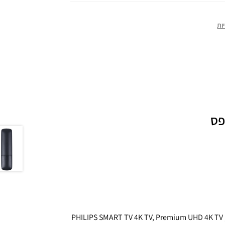
ות
 לרוב סוגי הטלוויזיות של PHILIPS פיליפס כגון PHILIPS SMART TV 4K TV, Premium UHD 4K TV ,UHD