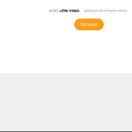
המחיר
המחיר
₪
345
₪
999
המקורי
הנוכחי
היה:
הוא:
הוספה לסל
₪345.
₪999.