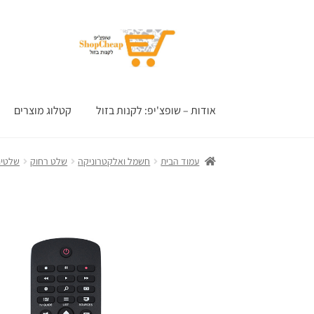
דלג
לדלג
לתוכן
לניווט
אודות – שופצ'יפ: לקנות בזול
קטלוג מוצרים
עמוד הבית
חשמל ואלקטרוניקה
שלט רחוק
שלטים 