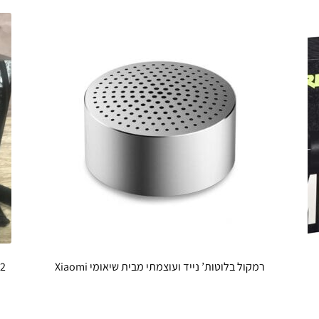
רמקול בלוטות’ נייד ועוצמתי מבית שיאומי Xiaomi
2 יחידות מיקרופון דינמי מקצועי SHURE 57 דגם סיני