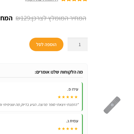
7
מדורגים
5.00
מתוך 5 מבוסס
המחיר
₪
129
על
דירוגים של
המקור
לקוחות
היה:
כמות
הוספה לסל
₪129.
של
שלט
רחוק
‏לטלוויזיה
מה הלקוחות שלנו אומרים:
פיליפס
Philips
עידו פ.
YKF347-
★★★★★
003
"הזמנתי ויצאתי סופר מרוצה. הגיע בדיוק מה שציפיתי ות
עמית נ.
★★★★★