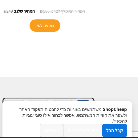
המחיר
המ
₪
249
₪
500
המקורי
הנו
היה:
הוא
הוספה לסל
9.
₪500.
ShopCheap
משתמשים בעוגיות כדי להבטיח תפקוד האתר
ולשפר את חוויית המשתמש. אפשר לבחור אילו סוגי עוגיות
תקנון
ביטול עסקה
מדיניות פרטיות
להפעיל.
קבל הכל
הסר לא הכרחיות
העדפות