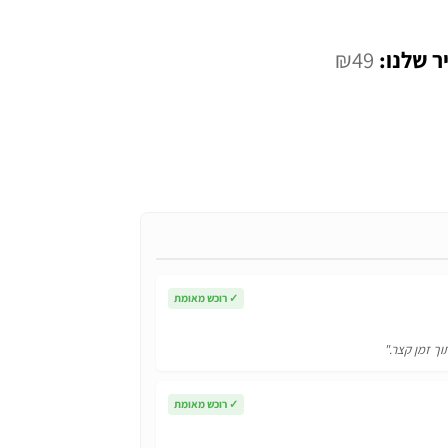
המחיר
₪
49
י
הנוכחי
הוא:
₪49.
✓
רוכש מאומת
וך זמן קצר."
✓
רוכש מאומת