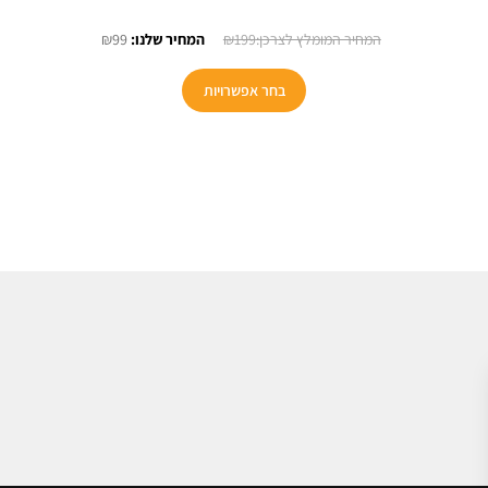
חיר
המחיר
המחיר
₪
99
₪
199
כחי
המקורי
הנוכחי
למוצר
:
היה:
הוא:
בחר אפשרויות
זה
₪99.
₪199.
₪24
יש
מספר
סוגים.
ניתן
לבחור
את
האפשרויות
בעמוד
המוצר