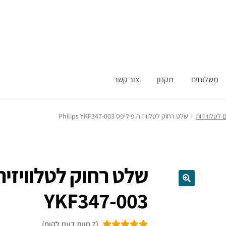
משלוחים
תקנון
צור קשר
לטלוויזיות
שלט רחוק ‏לטלוויזיה פיליפס Philips YKF347-003
YKF347-003
(
7
חוות דעת לקוח)