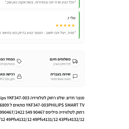
"הכל הגיע ארוז יפה ובמהירות. בטוח אקנה כאן שוב."
טלי ז.
★★★★★
"מהיר, יעיל והכי חשוב - המוצר הגיע בדיוק כמו בתיאור 
משלוחים חינם
המחיר המ
לכל חלקי הארץ
מתחייבים לה
שירות בעברית
רכישה מא
מענה אנושי ומהיר
תקן PCI-SSL מחמיר
רחוק לטלוויזיה פיליפס PHILIPS LED LCD HD 3D TVPhilips 242254990467/2422 549 90467
12 49Pfs4132/12 49Pfs4131/12 43Pfs4132/12