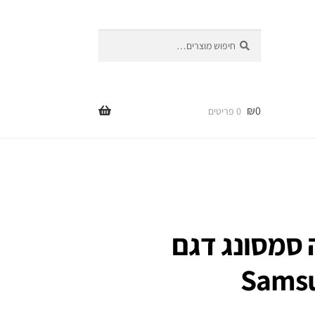
חיפוש
חיפוש
עבור:
₪
0
0 פריטים
 סמסונג דגם
Samsu