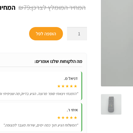
המחיר
₪
79
המקורי
היה:
כמות
הוספה לסל
₪79.
של
שלט
רחוק
לטלוויזיה
מה הלקוחות שלנו אומרים:
סמסונג
דגם
דניאל מ.
Samsung
★★★★★
BN59-
"הזמנתי ויצאתי סופר מרוצה. הגיע בדיוק מה שציפיתי ות
01301A
איתי ר.
★★★★★
"המשלוח הגיע תוך כמה ימים, שירות מעבר למצופה."