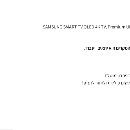
תאים לרוב סוגי הטלוויזיות של SAMSUNG סמסונג כגון SAMSUNG SMART TV QLED 4K TV, Premium UHD
לשים סוללות ולחזור לזפזפ!