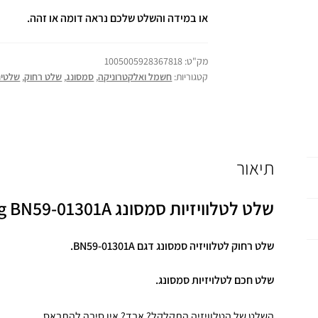
או במידה והשלט שלכם נראה דומה או זהה.
מק"ט:
1005005928367818
קטגוריות:
חשמל ואלקטרוניקה
,
סמסונג
,
שלט רחוק
,
שלטים 
תיאור
שלט לטלוויזיות סמסונג Samsung BN59-01301A
שלט רחוק לטלוויזיה
סמסונג
דגם BN59-01301A
.
שלט חכם לטלויזיות סמסונג.
השלט של הטלוויזיה התקלקל? אבד? אין סיבה להתבאס..