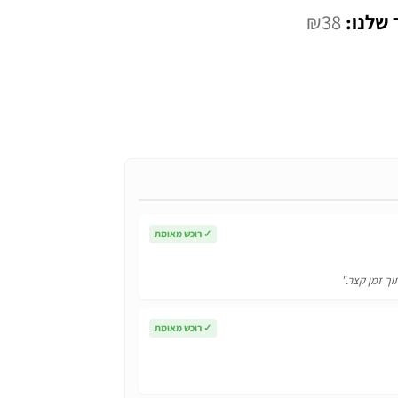
המחיר
₪
38
הנוכחי
הוא:
₪38.
✓
רוכש מאומת
וך זמן קצר."
✓
רוכש מאומת