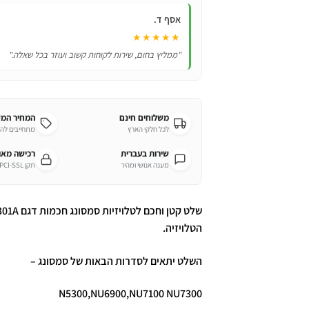
אסף ד.
★★★★★
"ממליץ בחום, שירות לקוחות קשוב ועוזר בכל שאלה."
משלוחים חינם
המחיר המ
לכל חלקי הארץ
מתחייבים לה
שירות בעברית
רכישה מא
מענה אנושי ומהיר
תקן PCI-SSL מחמיר
הטלויזיה.
השלט יתאים לסדרות הבאות של סמסונג –
N5300,NU6900,NU7100 NU7300