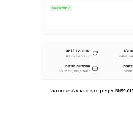
✓
רוכש מאומת
שתלם
החזרה עד 14 יום
צעה הטובה
התחרטתם? מחזירים
ובטחת
אפשרויות תשלום
כ.אשראי, אפל/גוגל פיי, ביט
שלט קטן וחכם לטלויזיות סמסונג חכמות דגם BN59-01301A ,אין צורך בקידוד הפעלה ישירות מול