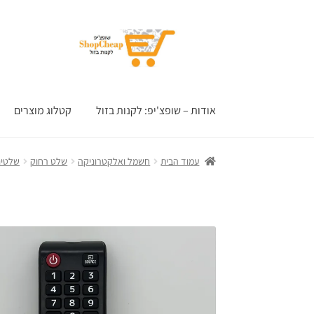
דלג
לדלג
לתוכן
לניווט
אודות – שופצ'יפ: לקנות בזול
קטלוג מוצרים
עמוד הבית
חשמל ואלקטרוניקה
שלט רחוק
שלטים 