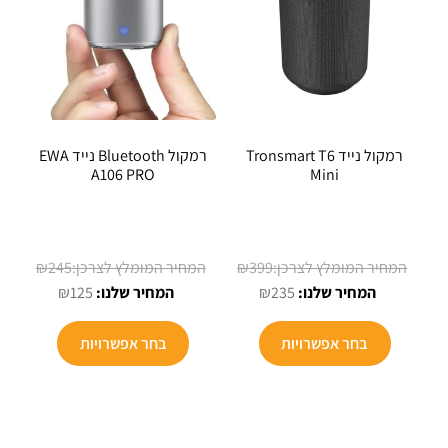
רמקול נייד Tronsmart T6
רמקול Bluetooth נייד EWA
A106 PRO
Mini
המחיר
המחיר
₪
245
₪
399
המחיר
המקורי
המחיר
המקורי
₪
125
₪
235
הנוכחי
היה:
הנוכחי
היה:
למוצר
הוא:
₪399.
הוא:
₪245.
בחר אפשרויות
בחר אפשרויות
זה
₪125.
₪235.
יש
מספר
סוגים.