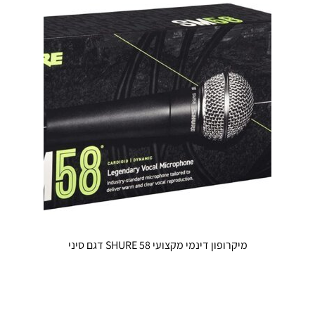
ניתן
לבחור
את
האפשרויו
בעמוד
המוצר
מיקרופון דינמי מקצועי SHURE 58 דגם סיני