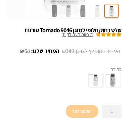
שלט רחוק חלופי למזגן Tornado 9046 טורנדו
(
7
חוות דעת לקוח)
7
מדורגים
5.00
מתוך 5 מבוסס
המחיר
המחיר
₪
68
₪
149
על
דירוגים של
המקורי
הנוכחי
לקוחות
היה:
הוא:
בחירה
₪68.
₪149.
כמות
הוספה לסל
של
שלט