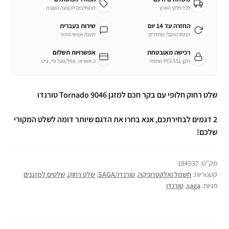
לכל חלקי הארץ
מתחייבים להצעה הטובה
החזרה עד 14 יום
שירות בעברית
התחרטתם? מחזירים
מענה אנושי ומהיר
רכישה מאובטחת
אפשרויות תשלום
תקן PCI-SSL מחמיר
כ.אשראי, אפל/גוגל פיי, ביט
שלט רחוק חלופי עם בקר חכם למזגן Tornado 9046 טורנדו
2 דגמים לבחירתכם, אנא בחרו את הדגם שיותר דומה לשלט המקורי
שלכם!
מק"ט:
184537
קטגוריות:
חשמל ואלקטרוניקה
,
טורנדו/SAGA
,
שלט רחוק
,
שלטים למזגנים
תגיות:
saga
,
טורנדו