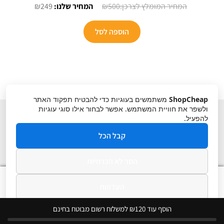
המחיר
המחיר
₪
249
₪
500
המקורי
הנוכחי
היה:
הוא:
הוספה לסל
₪249.
₪500.
ShopCheap
משתמשים בעוגיות כדי להבטיח תפקוד האתר
ולשפר את חוויית המשתמש. אפשר לבחור אילו סוגי עוגיות
להפעיל.
קבל הכל
הסר לא הכרחיות
תקנון
ביטול עסקה
מדיניות פרטיות
0
העדפות
חיפוש
חיפוש
עבור:
מדיניות פרטיות
הוסף עוד ₪120 למשלוח רשום מבוטח בחינם