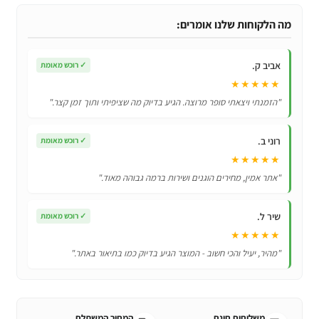
רחוק
חלופי
מה הלקוחות שלנו אומרים:
למזגן
Tornado
אביב ק.
✓
רוכש מאומת
9046
★★★★★
טורנדו
"הזמנתי ויצאתי סופר מרוצה. הגיע בדיוק מה שציפיתי ותוך זמן קצר."
רוני ב.
✓
רוכש מאומת
★★★★★
"אתר אמין, מחירים הוגנים ושירות ברמה גבוהה מאוד."
שיר ל.
✓
רוכש מאומת
★★★★★
"מהיר, יעיל והכי חשוב - המוצר הגיע בדיוק כמו בתיאור באתר."
משלוחים חינם
המחיר המשתלם