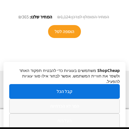
המחיר
המחיר
₪
365
₪
1,124
המקורי
הנוכחי
היה:
הוא:
הוספה לסל
₪365.
₪1,124.
ShopCheap
משתמשים בעוגיות כדי להבטיח תפקוד האתר
ולשפר את חוויית המשתמש. אפשר לבחור אילו סוגי עוגיות
להפעיל.
קבל הכל
הסר לא הכרחיות
תקנון
ביטול עסקה
מדיניות פרטיות
0
העדפות
חיפוש
חיפוש