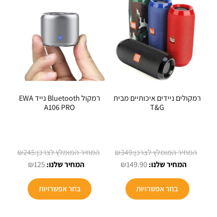
רמקולים ניידים איכותיים מבית
רמקול Bluetooth נייד EWA
A106 PRO
T&G
המחיר
המחיר
₪
245
₪
349
המחיר
המקורי
המחיר
המקורי
₪
125
₪
149.90
היה:
הנוכחי
הנוכחי
היה:
למוצר
למוצר
הוא:
₪349.
הוא:
₪245.
בחר אפשרויות
בחר אפשרויות
זה
זה
₪125.
₪149.90.
יש
יש