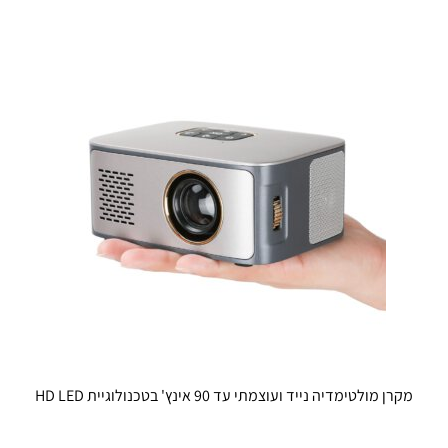
מספר
מספר
סוגים.
סוגים.
ניתן
ניתן
לבחור
לבחור
את
את
האפשרויות
האפשרויו
בעמוד
בעמוד
המוצר
המוצר
מקרן מולטימדיה נייד ועוצמתי עד 90 אינץ' בטכנולוגיית HD LED