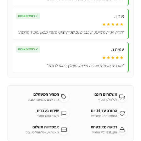
אורן ו.
✓
רוכש מאומת
★★★★★
"חווית קנייה מצוינת, זו כבר פעם שנייה שאני מזמין מכאן ותמיד מרוצה."
עמית נ.
✓
רוכש מאומת
★★★★★
"מוצרים מעולים ושירות פצצה. מומלץ בחום לכולם."
משלוחים חינם
המחיר המשתלם
לכל חלקי הארץ
מתחייבים להצעה הטובה
החזרה עד 14 יום
שירות בעברית
התחרטתם? מחזירים
מענה אנושי ומהיר
רכישה מאובטחת
אפשרויות תשלום
תקן PCI-SSL מחמיר
כ.אשראי, אפל/גוגל פיי, ביט