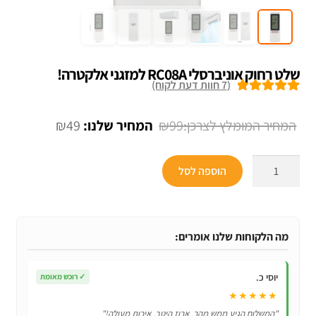
שלט רחוק אוניברסלי RC08A למזגני אלקטרה!
(
7
חוות דעת לקוח)
7
מדורגים
5.00
מתוך 5 מבוסס
המחיר
המחיר
₪
49
₪
99
על
דירוגים של
המקורי
הנוכחי
לקוחות
כמות
היה:
הוא:
הוספה לסל
של
₪49.
₪99.
שלט
רחוק
אוניברסלי
מה הלקוחות שלנו אומרים:
RC08A
למזגני
יוסי כ.
✓
רוכש מאומת
אלקטרה!
★★★★★
"המשלוח הגיע ממש מהר, ארוז היטב. איכות מעולה!"