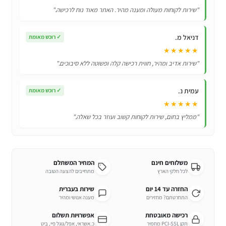
שארפ
"שירות לקוחות מעולה ומענה מהיר. האתר מאוד נוח לרכישה."
SHARP!
דניאל מ.
✓
רוכש מאומת
★★★★★
"שירות אדיב ומהיר, חווית רכישה קלה ופשוטה ללא סיבוכים."
עמית נ.
✓
רוכש מאומת
★★★★★
"ממליץ בחום, שירות לקוחות קשוב ועוזר בכל שאלה."
משלוחים חינם
המחיר המשתלם
לכל חלקי הארץ
מתחייבים להצעה הטובה
החזרה עד 14 יום
שירות בעברית
התחרטתם? מחזירים
מענה אנושי ומהיר
רכישה מאובטחת
אפשרויות תשלום
תקן PCI-SSL מחמיר
כ.אשראי, אפל/גוגל פיי, ביט