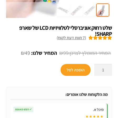
שלט רחוק אוניברסלי לטלוויזיות LCD של שארפ
SHARP!
(
7
חוות דעת לקוח)
7
מדורגים
5.00
מתוך 5 מבוסס
המחיר
המחיר
₪
49
₪
99
על
דירוגים של
המקורי
הנוכחי
לקוחות
כמות
היה:
הוא:
הוספה לסל
של
₪49.
₪99.
שלט
רחוק
אוניברסלי
מה הלקוחות שלנו אומרים:
לטלוויזיות
LCD
מיכל א.
✓
רוכש מאומת
של
★★★★★