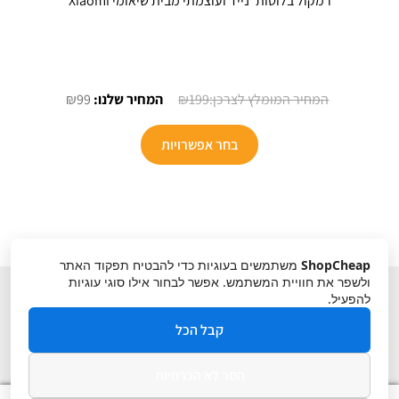
רמקול בלוטות’ נייד ועוצמתי מבית שיאומי Xiaomi
המחיר
המחיר
₪
99
₪
199
המקורי
הנוכחי
למוצר
היה:
הוא:
בחר אפשרויות
זה
₪99.
₪199.
יש
מספר
סוגים.
ניתן
ShopCheap
משתמשים בעוגיות כדי להבטיח תפקוד האתר
לבחור
ולשפר את חוויית המשתמש. אפשר לבחור אילו סוגי עוגיות
את
להפעיל.
האפשרויות
קבל הכל
בעמוד
המוצר
הסר לא הכרחיות
תקנון
ביטול עסקה
מדיניות פרטיות