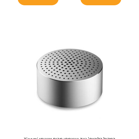
זה
₪35.
₪48.
יש
מספר
סוגים.
ניתן
לבחור
את
האפשרויות
בעמוד
המוצר