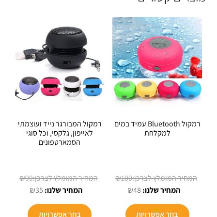
רמקול Bluetooth עמיד במים
רמקול המבורגר נייד ועוצמתי
למקלחת
לאייפון, גלקסי, וכל סוגי
הסמארטפונים
המחיר
המחיר
₪
99
₪
100
המחיר
המקורי
המחיר
המקורי
₪
35
₪
48
הנוכחי
היה:
הנוכחי
היה:
למוצר
הוא:
₪100.
הוא:
₪99.
בחר אפשרויות
בחר אפשרויות