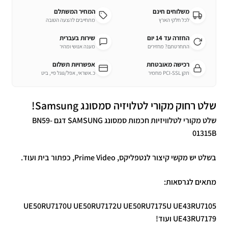
משלוחים חינם
המחיר המשתלם
לכל חלקי הארץ
מתחייבים להצעה הטובה
החזרה עד 14 יום
שירות בעברית
התחרטתם? מחזירים
מענה אנושי ומהיר
רכישה מאובטחת
אפשרויות תשלום
תקן PCI-SSL מחמיר
כ.אשראי, אפל/גוגל פיי, ביט
שלט רחוק מקורי לטלויזיה סמסונג Samsung!
שלט מקורי לטלוויזיות חכמות סמסונג SAMSUNG דגם BN59-
01315B
בשלט יש מקשי קיצור לנטפליקס, Prime Video, כפתור בית ועוד.
מתאים לגרסאות:
UE50RU7170U UE50RU7172U UE50RU7175U UE43RU7105
UE43RU7179 ועוד!