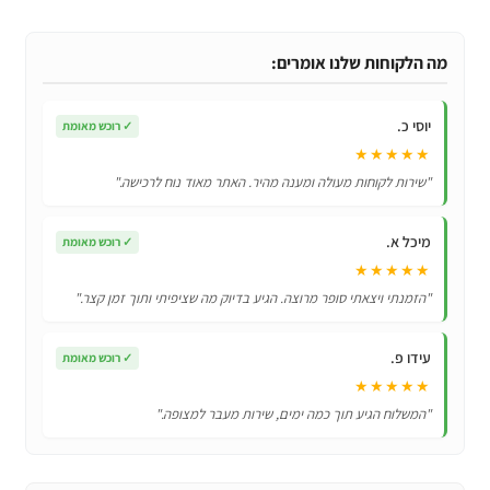
שלט
מקורי
לטלויזיה
מה הלקוחות שלנו אומרים:
חכמה
SAMSUNG
יוסי כ.
✓
רוכש מאומת
BN59
★★★★★
01315B
"שירות לקוחות מעולה ומענה מהיר. האתר מאוד נוח לרכישה."
מיכל א.
✓
רוכש מאומת
★★★★★
"הזמנתי ויצאתי סופר מרוצה. הגיע בדיוק מה שציפיתי ותוך זמן קצר."
עידו פ.
✓
רוכש מאומת
★★★★★
"המשלוח הגיע תוך כמה ימים, שירות מעבר למצופה."