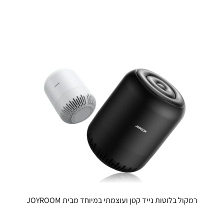
מספר
סוגים.
ניתן
לבחור
את
האפשרויו
בעמוד
המוצר
רמקול בלוטות נייד קטן ועוצמתי במיוחד מבית JOYROOM