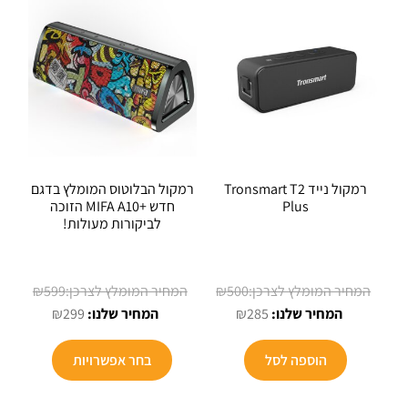
רמקול נייד Tronsmart T2
רמקול הבלוטוס המומלץ בדגם
Plus
חדש +MIFA A10 הזוכה
לביקורות מעולות!
המחיר
המחיר
₪
599
₪
500
המחיר
המקורי
המחיר
המקורי
₪
299
₪
285
הנוכחי
היה:
הנוכחי
היה:
למוצר
הוא:
₪500.
הוא:
₪599.
הוספה לסל
בחר אפשרויות
זה
₪299.
₪285.
יש