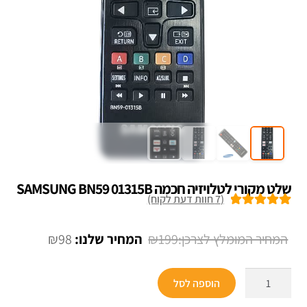
שלט מקורי לטלויזיה חכמה SAMSUNG BN59 01315B
(
7
חוות דעת לקוח)
7
מדורגים
5.00
מתוך 5 מבוסס
המחיר
המחיר
₪
98
₪
199
על
דירוגים של
המקורי
הנוכחי
לקוחות
כמות
היה:
הוא:
הוספה לסל
של
₪98.
₪199.