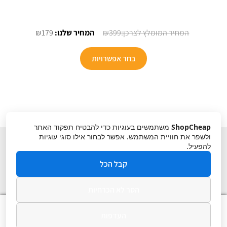
המחיר
המחיר
₪
179
₪
399
המקורי
הנוכחי
היה:
הוא:
בחר אפשרויות
₪179.
₪399.
ShopCheap
משתמשים בעוגיות כדי להבטיח תפקוד האתר
ולשפר את חוויית המשתמש. אפשר לבחור אילו סוגי עוגיות
להפעיל.
קבל הכל
הסר לא הכרחיות
תקנון
ביטול עסקה
מדיניות פרטיות
0
העדפות
חיפוש
חיפוש