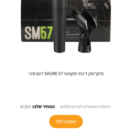
מיקרופון דינמי מקצועי SHURE 57 דגם סיני
המחיר
המחיר
₪
264
₪
500
המקורי
הנוכחי
היה:
הוא:
הוספה לסל
₪264.
₪500.