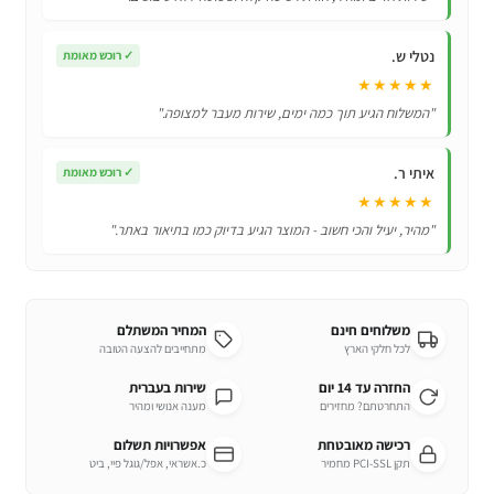
נטלי ש.
✓
רוכש מאומת
★★★★★
"המשלוח הגיע תוך כמה ימים, שירות מעבר למצופה."
איתי ר.
✓
רוכש מאומת
★★★★★
"מהיר, יעיל והכי חשוב - המוצר הגיע בדיוק כמו בתיאור באתר."
משלוחים חינם
המחיר המשתלם
לכל חלקי הארץ
מתחייבים להצעה הטובה
החזרה עד 14 יום
שירות בעברית
התחרטתם? מחזירים
מענה אנושי ומהיר
רכישה מאובטחת
אפשרויות תשלום
תקן PCI-SSL מחמיר
כ.אשראי, אפל/גוגל פיי, ביט