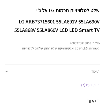
שלט לטלוויזיות חכמות LG אל ג’י
LG AKB73715601 55LA691V 55LA690V
55LA868V 55LA860V LCD LED Smart TV
מק"ט:
4000273823863
קטגוריות:
LG
,
חשמל ואלקטרוניקה
,
שלט רחוק
,
שלטים לטלוויזיות
תיאור
חוות דעת (7)
תיאור