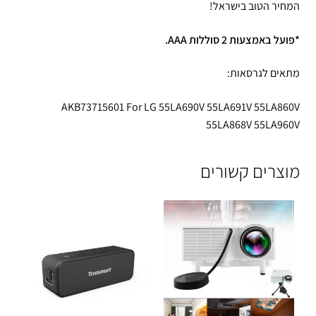
המחיר הטוב בישראל!
*פועל באמצעות 2 סוללות AAA.
מתאים לגרסאות:
AKB73715601 For LG 55LA690V 55LA691V 55LA860V
55LA868V 55LA960V
מוצרים קשורים