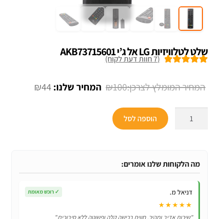
שלט לטלוויזיות LG אל ג’י AKB73715601
(
7
חוות דעת לקוח)
7
מדורגים
5.00
מתוך 5 מבוסס
המחיר
המחיר
₪
44
₪
100
על
דירוגים של
המקורי
הנוכחי
לקוחות
כמות
היה:
הוא:
הוספה לסל
של
₪44.
₪100.
שלט
לטלוויזיות
LG
מה הלקוחות שלנו אומרים:
אל
ג’י
דניאל מ.
✓
רוכש מאומת
AKB73715601
★★★★★
"שירות אדיב ומהיר, חווית רכישה קלה ופשוטה ללא סיבוכים."