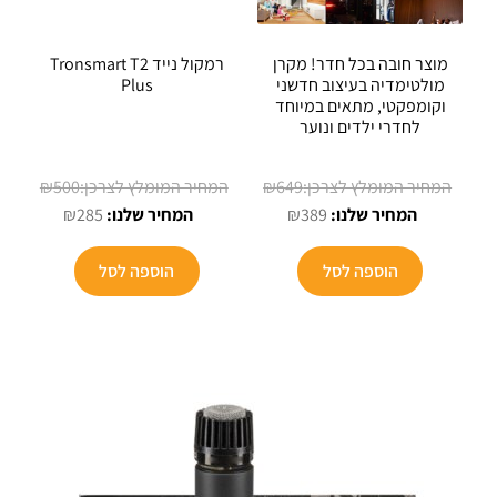
מוצר חובה בכל חדר! מקרן
רמקול נייד Tronsmart T2
מולטימדיה בעיצוב חדשני
Plus
וקומפקטי, מתאים במיוחד
לחדרי ילדים ונוער
המחיר
המחיר
₪
500
₪
649
המחיר
המקורי
המחיר
המקורי
₪
285
₪
389
הנוכחי
היה:
הנוכחי
היה:
הוא:
₪649.
הוא:
₪500.
הוספה לסל
הוספה לסל
₪285.
₪389.