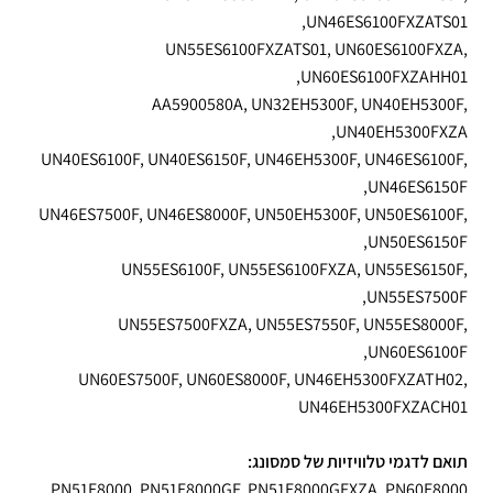
UN46ES6100FXZATS01,
UN55ES6100FXZATS01, UN60ES6100FXZA,
UN60ES6100FXZAHH01,
AA5900580A, UN32EH5300F, UN40EH5300F,
UN40EH5300FXZA,
UN40ES6100F, UN40ES6150F, UN46EH5300F, UN46ES6100F,
UN46ES6150F,
UN46ES7500F, UN46ES8000F, UN50EH5300F, UN50ES6100F,
UN50ES6150F,
UN55ES6100F, UN55ES6100FXZA, UN55ES6150F,
UN55ES7500F,
UN55ES7500FXZA, UN55ES7550F, UN55ES8000F,
UN60ES6100F,
UN60ES7500F, UN60ES8000F, UN46EH5300FXZATH02,
UN46EH5300FXZACH01
תואם לדגמי טלוויזיות של סמסונג:
PN51E8000, PN51E8000GF, PN51E8000GFXZA, PN60E8000,