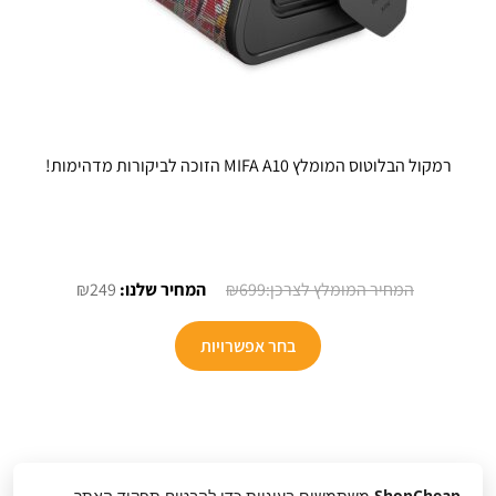
רמקול הבלוטוס המומלץ MIFA A10 הזוכה לביקורות מדהימות!
המחיר
המחיר
₪
249
₪
699
המקורי
הנוכחי
למוצר
היה:
הוא:
בחר אפשרויות
זה
₪249.
₪699.
יש
מספר
סוגים.
ניתן
ShopCheap
משתמשים בעוגיות כדי להבטיח תפקוד האתר