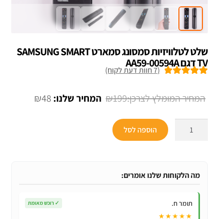
שלט לטלוויזיות סמסונג סמארט SAMSUNG SMART
TV דגם AA59-00594A
(
7
חוות דעת לקוח)
7
מדורגים
5.00
מתוך 5 מבוסס
המחיר
המחיר
₪
48
₪
199
על
דירוגים של
המקורי
הנוכחי
לקוחות
כמות
היה:
הוא:
הוספה לסל
של
₪48.
₪199.
שלט
לטלוויזיות
סמסונג
מה הלקוחות שלנו אומרים:
סמארט
SAMSUNG
תומר ח.
✓
רוכש מאומת
SMART
★★★★★