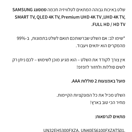
שלט באיכות גבוהה המתאים לטלוויזיה חכמה
סמסונג SAMSUNG
SMART TV,
QLED 4K TV, Premium UHD 4K TV ,UHD 4K TV,
FULL HD / HD TV.
*שימו לב: אם השלט שברשותכם תואם לשלט בתמונות, ב-99%
מהמקרים הוא יתאים ויעבוד.
אין צורך לקודד את השלט – הוא מגיע מוכן לשימוש – לכם ניתן רק
לשים סוללות ולחזור לזפזפ!
פועל באמצעות 2 סוללות AAA.
השלט מכיל את כל הפונקציות הקיימות.
מחיר הכי טוב בארץ!
מתאים לגרסאות:
UN32EH5300FXZA, UN40ES6100FXZATS01,