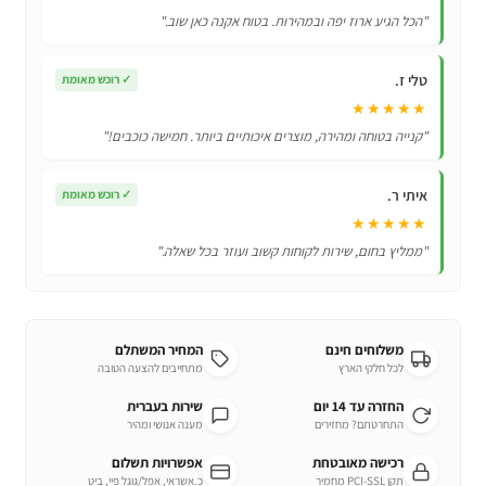
TV
"הכל הגיע ארוז יפה ובמהירות. בטוח אקנה כאן שוב."
דגם
AA59-
טלי ז.
✓
רוכש מאומת
00594A
★★★★★
"קנייה בטוחה ומהירה, מוצרים איכותיים ביותר. חמישה כוכבים!"
איתי ר.
✓
רוכש מאומת
★★★★★
"ממליץ בחום, שירות לקוחות קשוב ועוזר בכל שאלה."
משלוחים חינם
המחיר המשתלם
לכל חלקי הארץ
מתחייבים להצעה הטובה
החזרה עד 14 יום
שירות בעברית
התחרטתם? מחזירים
מענה אנושי ומהיר
רכישה מאובטחת
אפשרויות תשלום
תקן PCI-SSL מחמיר
כ.אשראי, אפל/גוגל פיי, ביט