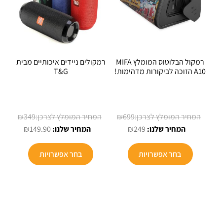
רמקול הבלוטוס המומלץ MIFA
רמקולים ניידים איכותיים מבית
A10 הזוכה לביקורות מדהימות!
T&G
המחיר
המחיר
₪
349
₪
699
המחיר
המקורי
המחיר
המקורי
₪
149.90
₪
249
הנוכחי
היה:
היה:
הנוכחי
למוצר
למוצר
הוא:
₪699.
הוא:
₪349.
בחר אפשרויות
בחר אפשרויות
זה
זה
₪149.90.
₪249.
יש
יש
מספר
מספר
סוגים.
סוגים.
ניתן
ניתן