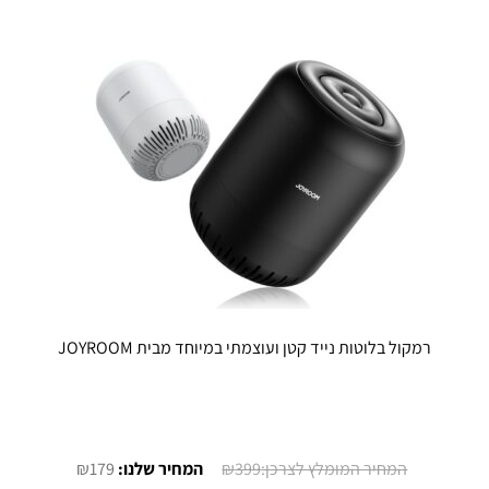
לבחור
לבחור
את
את
האפשרויות
האפשרויו
בעמוד
בעמוד
המוצר
המוצר
רמקול בלוטות נייד קטן ועוצמתי במיוחד מבית JOYROOM
המחיר
המחיר
₪
179
₪
399