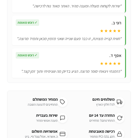
TV
"שירות לקוחות מעולה ומענה מהיר. האתר מאוד נוח לרכישה."
דגם
AA59-
רוני ב.
✓
רוכש מאומת
00581A
★★★★★
"חווית קנייה מצוינת, זו כבר פעם שנייה שאני מזמין מכאן ותמיד מרוצה."
אסף ד.
✓
רוכש מאומת
★★★★★
"הזמנתי ויצאתי סופר מרוצה. הגיע בדיוק מה שציפיתי ותוך זמן קצר."
משלוחים חינם
המחיר המשתלם
לכל חלקי הארץ
מתחייבים להצעה הטובה
החזרה עד 14 יום
שירות בעברית
התחרטתם? מחזירים
מענה אנושי ומהיר
רכישה מאובטחת
אפשרויות תשלום
תקן PCI-SSL מחמיר
כ.אשראי, אפל/גוגל פיי, ביט