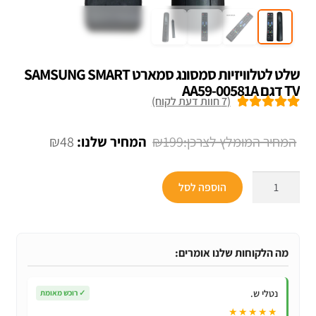
שלט לטלוויזיות סמסונג סמארט SAMSUNG SMART
TV דגם AA59-00581A
(
7
חוות דעת לקוח)
7
מדורגים
5.00
מתוך 5 מבוסס
המחיר
המחיר
₪
48
₪
199
על
דירוגים של
המקורי
הנוכחי
לקוחות
כמות
היה:
הוא:
הוספה לסל
של
₪48.
₪199.
שלט
לטלוויזיות
סמסונג
מה הלקוחות שלנו אומרים:
סמארט
SAMSUNG
נטלי ש.
✓
רוכש מאומת
SMART
★★★★★