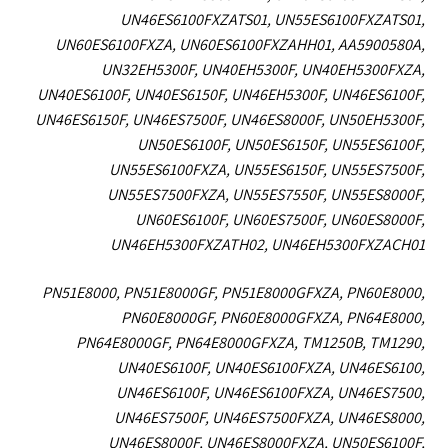
UN46ES6100FXZATS01, UN55ES6100FXZATS01,
UN60ES6100FXZA, UN60ES6100FXZAHH01, AA5900580A,
UN32EH5300F, UN40EH5300F, UN40EH5300FXZA,
UN40ES6100F, UN40ES6150F, UN46EH5300F, UN46ES6100F,
UN46ES6150F, UN46ES7500F, UN46ES8000F, UN50EH5300F,
UN50ES6100F, UN50ES6150F, UN55ES6100F,
UN55ES6100FXZA, UN55ES6150F, UN55ES7500F,
UN55ES7500FXZA, UN55ES7550F, UN55ES8000F,
UN60ES6100F, UN60ES7500F, UN60ES8000F,
UN46EH5300FXZATH02, UN46EH5300FXZACH01
PN51E8000, PN51E8000GF, PN51E8000GFXZA, PN60E8000,
PN60E8000GF, PN60E8000GFXZA, PN64E8000,
PN64E8000GF, PN64E8000GFXZA, TM1250B, TM1290,
UN40ES6100F, UN40ES6100FXZA, UN46ES6100,
UN46ES6100F, UN46ES6100FXZA, UN46ES7500,
UN46ES7500F, UN46ES7500FXZA, UN46ES8000,
UN46ES8000F, UN46ES8000FXZA, UN50ES6100F,