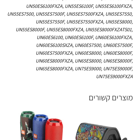
UN50ES6100FXZA, UN55ES6100F, UN55ES6100FXZA,
UN55ES7500, UN55ES7500F, UN55ES7500FXZA, UN55ES7550,
UN55ES7550F, UN55ES7550FXZA, UN55ES8000,
UN55ES8000F, UN55ES8000FXZA, UN55ES8000FXZATS01,
UN60ES6100, UN60ES6100F, UN60ES6100FXZA,
UN60ES6100SXZA, UN60ES7500, UN60ES7500F,
UN60ES7500FXZA, UN60ES8000, UN60ES8000F,
UN60ES8000FXZA, UN65ES8000, UN65ES8000F,
UN65ES8000FXZA, UN75ES9000, UN75ES9000F,
UN75ES9000FXZA
מוצרים קשורים