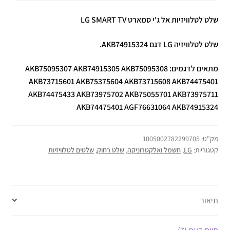
שלט לטלוויזיות אל ג'י סמארט LG SMART TV
שלט לטלוויזיה LG דגם AKB74915324.
מתאים לדגמים: AKB75095307 AKB74915305 AKB75095308
AKB73715601 AKB75375604 AKB73715608 AKB74475401
AKB74475433 AKB73975702 AKB75055701 AKB73975711
AKB74475401 AGF76631064 AKB74915324
מק"ט:
1005002782299705
קטגוריות:
LG
,
חשמל ואלקטרוניקה
,
שלט רחוק
,
שלטים לטלוויזיות
תיאור