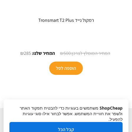
רמקול נייד Tronsmart T2 Plus
המחיר
המחיר
₪
285
₪
500
המקורי
הנוכחי
היה:
הוא:
הוספה לסל
₪285.
₪500.
ShopCheap
משתמשים בעוגיות כדי להבטיח תפקוד האתר
ולשפר את חוויית המשתמש. אפשר לבחור אילו סוגי עוגיות
להפעיל.
קבל הכל