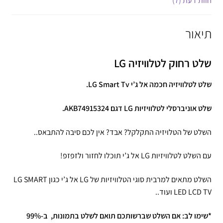
חוות דעת (7)
תיאור
שלט רחוק לטלוויזיה LG
שלט לטלוויזיה חכמה אל ג’י LG Smart Tv.
שלט אוניברסלי לטלוויזיות LG דגם AKB74915324.
השלט של הטלויזיה התקלקל? אבד? אין לכם סיבה להתבאס..
עם השלט לטלוויזיות LG אל ג’י תוכלו לחזור ולזפזפ!
השלט מתאים למרבית סוגי הטלוויזיות של LG אל ג’י כגון LG SMART
LED LCD TV ועוד..
*שימו לב: אם השלט שברשותכם תואם לשלט בתמונות, ב-99%