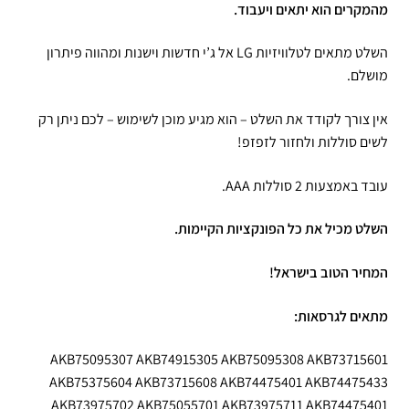
מהמקרים הוא יתאים ויעבוד.
השלט מתאים לטלוויזיות LG אל ג’י חדשות וישנות ומהווה פיתרון
מושלם.
אין צורך לקודד את השלט – הוא מגיע מוכן לשימוש – לכם ניתן רק
לשים סוללות ולחזור לזפזפ!
עובד באמצעות 2 סוללות AAA.
השלט מכיל את כל הפונקציות הקיימות.
המחיר הטוב בישראל!
מתאים לגרסאות:
AKB75095307 AKB74915305 AKB75095308 AKB73715601
AKB75375604 AKB73715608 AKB74475401 AKB74475433
AKB73975702 AKB75055701 AKB73975711 AKB74475401