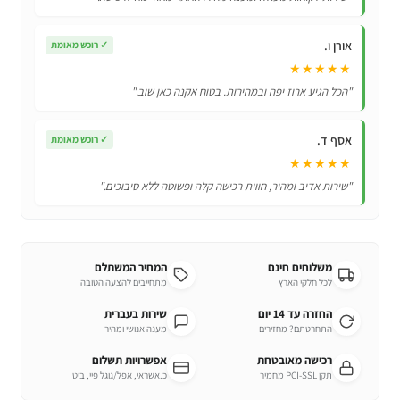
אורן ו.
✓
רוכש מאומת
★★★★★
"הכל הגיע ארוז יפה ובמהירות. בטוח אקנה כאן שוב."
אסף ד.
✓
רוכש מאומת
★★★★★
"שירות אדיב ומהיר, חווית רכישה קלה ופשוטה ללא סיבוכים."
משלוחים חינם
המחיר המשתלם
לכל חלקי הארץ
מתחייבים להצעה הטובה
החזרה עד 14 יום
שירות בעברית
התחרטתם? מחזירים
מענה אנושי ומהיר
רכישה מאובטחת
אפשרויות תשלום
תקן PCI-SSL מחמיר
כ.אשראי, אפל/גוגל פיי, ביט