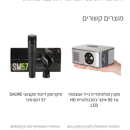
מוצרים קשורים
מקרן מולטימדיה נייד ועוצמתי
מיקרופון דינמי מקצועי SHURE
עד 90 אינץ' בטכנולוגיית HD
57 דגם סיני
LED
המחיר
₪
500
₪
1,124