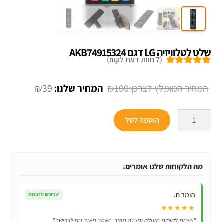
שלט לטלוויזיה LG דגם AKB74915324
(
7
חוות דעת לקוח)
7
מדורגים
5.00
מתוך 5 מבוסס
המחיר
המחיר
₪
39
₪
100
על
דירוגים של
המקורי
הנוכחי
לקוחות
כמות
היה:
הוא:
הוספה לסל
של
₪39.
₪100.
שלט
לטלוויזיה
LG
מה הלקוחות שלנו אומרים:
דגם
AKB74915324
תומר ח.
✓
רוכש מאומת
★★★★★
"שירות לקוחות מעולה ומענה מהיר. האתר מאוד נוח לרכישה."