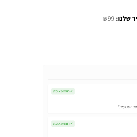
המחיר
₪
99
י
הנוכחי
הוא:
₪99.
✓
רוכש מאומת
וך זמן קצר."
✓
רוכש מאומת