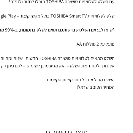
עם השלט לטלוויזיות טושיבה TOSHIBA תוכלו לחזור ולזפזפ!
שלט לטלוויזיות TOSHIBA Smart TV כולל מקשי קיצור – NETFLIX , Google Play כפתור בית ועוד..
*שימו לב: אם השלט שברשותכם תואם לשלט בתמונות, ב-99% מהמקרים הוא יתאים ויעבוד.
פועל על 2 סוללות AA.
השלט מתאים לטלוויזיות טושיבה TOSHIBA חדשות וישנות ומהווה פתרון מושלם.
אין צורך לקודד את השלט – הוא מגיע מוכן לשימוש – לכם ניתן רק 
השלט מכיל את כל הפונקציות הקיימות.
המחיר הטוב בישראל!
מוצרים קשורים