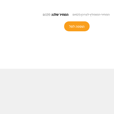
המחיר
המחיר
₪
199
₪
425
המקורי
הנוכחי
היה:
הוא:
הוספה לסל
₪199.
₪425.