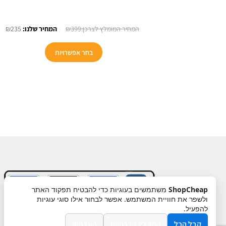
המחיר
המ
₪
235
₪
399
המקורי
הנו
היה:
הוא
בחר אפשרויות
5.
₪399.
ShopCheap
משתמשים בעוגיות כדי להבטיח תפקוד האתר
ולשפר את חוויית המשתמש. אפשר לבחור אילו סוגי עוגיות
תקנון
ביטול עסקה
מדיניות פרטיות
להפעיל.
קבל הכל
הסר לא הכרחיות
העדפות