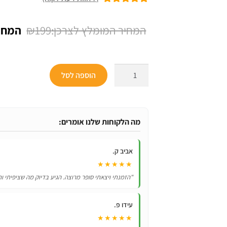
7
מדורגים
5.00
מתוך 5 מבוסס
המחיר
₪
199
על
דירוגים של
המקור
לקוחות
היה:
כמות
הוספה לסל
₪199.
של
שלט
לטלוויזיה
טושיבה
מה הלקוחות שלנו אומרים:
TOSHIBA
דגם
אביב ק.
CT-
★★★★★
8516
"הזמנתי ויצאתי סופר מרוצה. הגיע בדיוק מה שציפיתי ות
עידו פ.
★★★★★