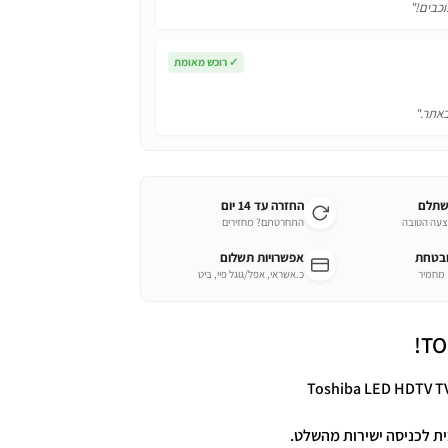
וכבים!"
✓
רוכש מאומת
באתר."
שתלם
החזרה עד 14 יום
צעה הטובה
התחרטתם? מחזירים
ובטחת
אפשרויות תשלום
כ.אשראי, אפל/גוגל פיי, ביט
ית לכניסה ישירות מהשלט.