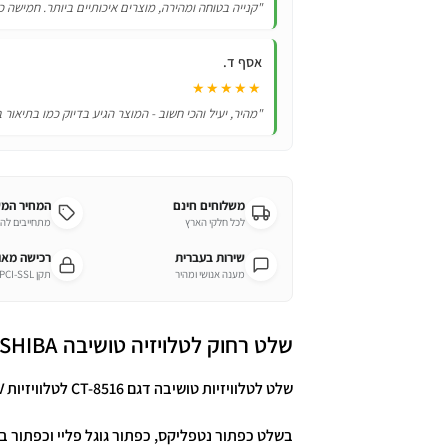
"קנייה בטוחה ומהירה, מוצרים איכותיים ביותר. חמישה כ
אסף ד.
★★★★★
"מהיר, יעיל והכי חשוב - המוצר הגיע בדיוק כמו בתיאור 
משלוחים חינם
המחיר המ
לכל חלקי הארץ
מתחייבים לה
שירות בעברית
רכישה מא
מענה אנושי ומהיר
תקן PCI-SSL מחמיר
שלט רחוק לטלויזיה טושיבה TOSHIBA!
שלט לטלוויזיות טושיבה דגם CT-8516 לטלוויזיות Toshiba LED HDTV TV
בשלט כפתור נטפליקס, כפתור גוגל פליי וכפתור ב