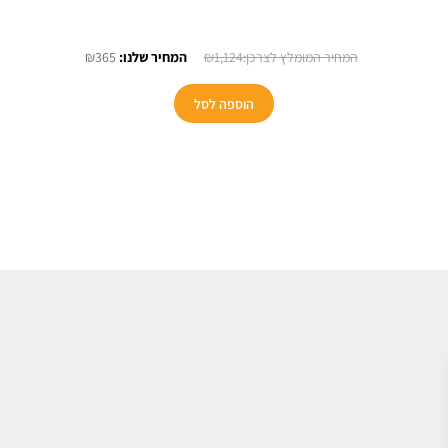
חיר
המחיר
המחיר
₪
365
₪
1,124
כחי
המקורי
הנוכחי
:
היה:
הוא:
הוספה לסל
₪365.
₪1,124.
₪23