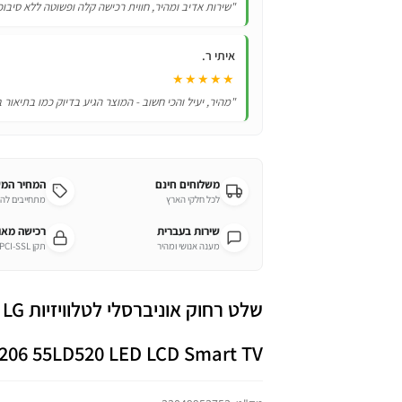
"שירות אדיב ומהיר, חווית רכישה קלה ופשוטה ללא סיבוכ
איתי ר.
★★★★★
"מהיר, יעיל והכי חשוב - המוצר הגיע בדיוק כמו בתיאור 
משלוחים חינם
המחיר המ
לכל חלקי הארץ
מתחייבים לה
שירות בעברית
רכישה מא
מענה אנושי ומהיר
תקן PCI-SSL מחמיר
שלט רחוק אוניברסלי לטלוויזיות LG אל ג’י.
206 55LD520 LED LCD Smart TV