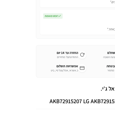
ים."
✓
רוכש מאומת
באתר."
שתלם
החזרה עד 14 יום
צעה הטובה
התחרטתם? מחזירים
ובטחת
אפשרויות תשלום
כ.אשראי, אפל/גוגל פיי, ביט
AKB72915207 LG AKB72915