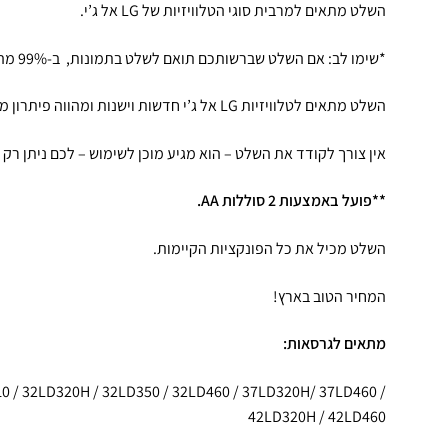
השלט מתאים למרבית סוגי הטלוויזיות של LG אל ג’י.
*שימו לב: אם השלט שברשותכם תואם לשלט בתמונות, ב-99% מהמקרים הוא יתאים ויעבוד.
השלט מתאים לטלוויזיות LG אל ג’י חדשות וישנות ומהווה פיתרון מושלם.
אין צורך לקודד את השלט – הוא מגיע מוכן לשימוש – לכם ניתן רק 
**פועל באמצעות 2 סוללות AA.
השלט מכיל את כל הפונקציות הקיימות.
המחיר הטוב בארץ!
מתאים לגרסאות:
10 / 32LD320H / 32LD350 / 32LD460 / 37LD320H/ 37LD460 /
42LD320H / 42LD460