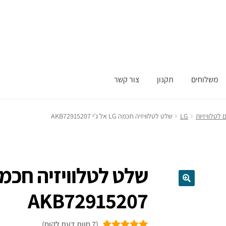
משלוחים
תקנון
צור קשר
לטלוויזיות
LG
שלט לטלוויזיה חכמה LG אל ג’י AKB72915207
AKB72915207
(
7
חוות דעת לקוח)