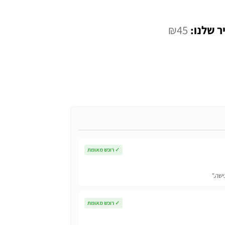
המחיר
₪
45
י
הנוכחי
הוא:
₪45.
✓
רוכש מאומת
ישה."
✓
רוכש מאומת