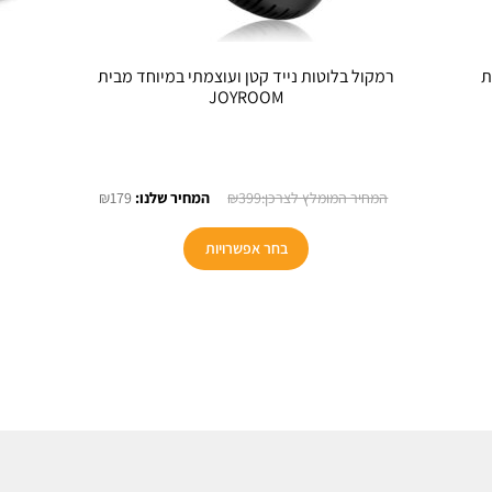
ת
רמקול בלוטות נייד קטן ועוצמתי במיוחד מבית
JOYROOM
חיר
המחיר
המחיר
₪
179
₪
399
כחי
המקורי
הנוכחי
:
היה:
הוא:
בחר אפשרויות
₪179.
₪399.
₪1