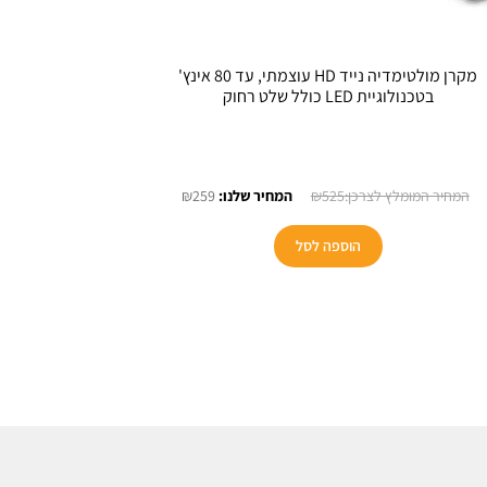
מקרן מולטימדיה נייד HD עוצמתי, עד 80 אינץ'
בטכנולוגיית LED כולל שלט רחוק
המחיר
המחיר
₪
259
₪
525
המקורי
הנוכחי
היה:
הוא:
הוספה לסל
₪259.
₪525.