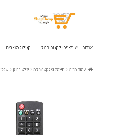
דלג
לדלג
לתוכן
לניווט
אודות – שופצ'יפ: לקנות בזול
קטלוג מוצרים
עמוד הבית
חשמל ואלקטרוניקה
שלט רחוק
שלטים 