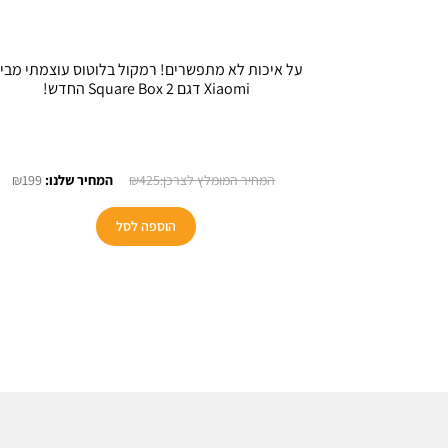
על איכות לא מתפשרים! רמקול בלוטוס עוצמתי מבי
Xiaomi דגם Square Box 2 החדש!
המחיר
המ
₪
199
₪
425
המקורי
הנו
היה:
הוא
הוספה לסל
99.
₪425.