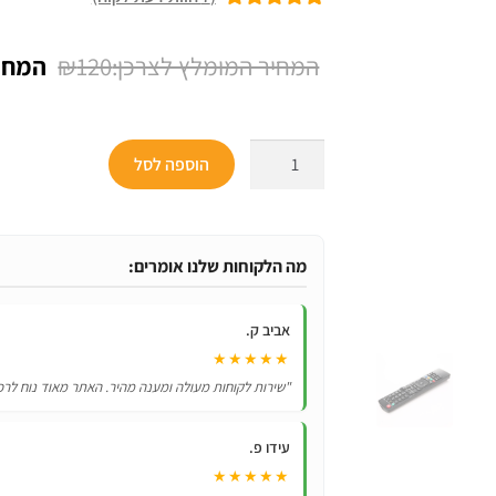
7
מדורגים
5.00
מתוך 5 מבוסס
המחיר
₪
120
על
דירוגים של
המקור
לקוחות
היה:
כמות
הוספה לסל
₪120.
של
שלט
לטלוויזיה
חכמה
מה הלקוחות שלנו אומרים:
LG
אל
אביב ק.
ג’י
★★★★★
AKB72915207
"שירות לקוחות מעולה ומענה מהיר. האתר מאוד נוח לרכ
עידו פ.
★★★★★