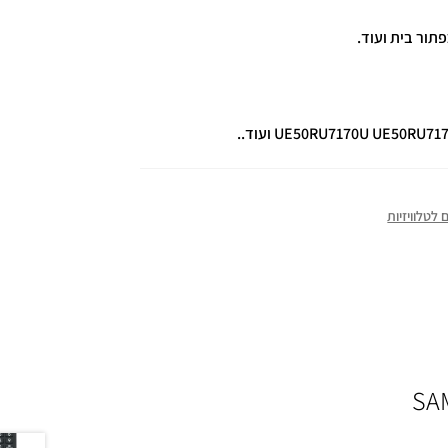
UE50RU7170U UE50 ועוד..
לטלוויזיות