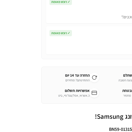
✓
רוכש מאומת
וכבים!"
✓
רוכש מאומת
שתלם
החזרה עד 14 יום
צעה הטובה
התחרטתם? מחזירים
ובטחת
אפשרויות תשלום
כ.אשראי, אפל/גוגל פיי, ביט
Sa!