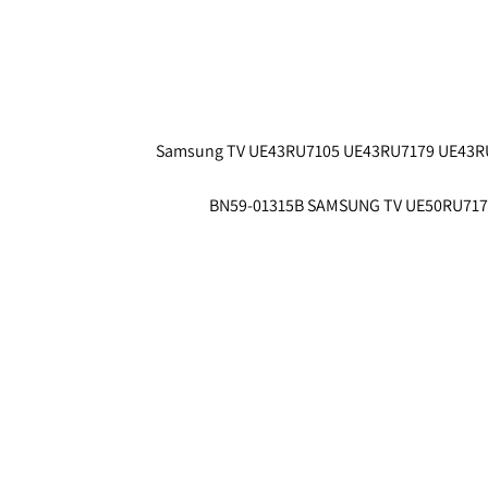
Samsung TV UE43RU7105 UE43RU7179 UE43R
BN59-01315B SAMSUNG TV UE50RU71