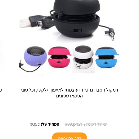
רמקול המבורגר נייד ועוצמתי לאייפון, גלקסי, וכל סוגי
הסמארטפונים
חיר
המחיר
המחיר
₪
35
₪
99
וכחי
המקורי
הנוכחי
א:
היה:
הוא:
בחר אפשרויות