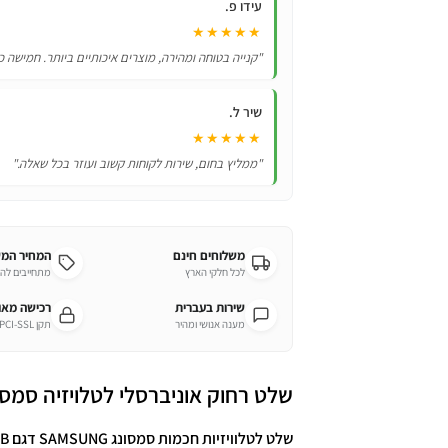
עידו פ.
01315B
★★★★★
"קנייה בטוחה ומהירה, מוצרים איכותיים ביותר. חמישה כ
שיר ל.
★★★★★
"ממליץ בחום, שירות לקוחות קשוב ועוזר בכל שאלה."
משלוחים חינם
המחיר המ
לכל חלקי הארץ
מתחייבים לה
שירות בעברית
רכישה מא
מענה אנושי ומהיר
תקן PCI-SSL מחמיר
שלט רחוק אוניברסלי לטלויזיה סמסונג msung
שלט לטלוויזיות חכמות סמסונג SAMSUNG דגם BN59-01315B