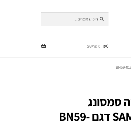
חיפוש
חיפוש
עבור:
₪
0
0 פריטים
ה סמסונג
SAMSUNG SMART TV דגם BN59-