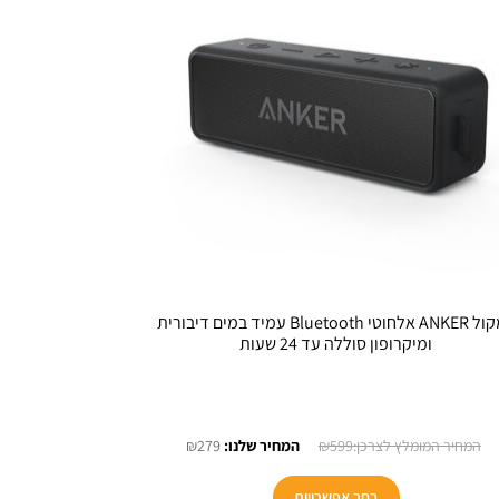
רמקול ANKER אלחוטי Bluetooth עמיד במים דיבורית
ומיקרופון סוללה עד 24 שעות
המחיר
המחיר
₪
279
₪
599
המקורי
הנוכחי
היה:
הוא:
בחר אפשרויות