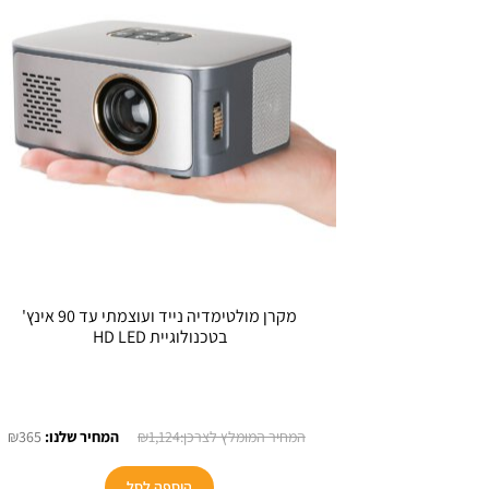
מקרן מולטימדיה נייד ועוצמתי עד 90 אינץ'
בטכנולוגיית HD LED
המחיר
המ
₪
365
₪
1,124
המקורי
הנ
היה:
הו
הוספה לסל