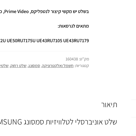
בשלט יש מקשי קיצור לנטפליקס, Prime Video, כפתור בית ועוד.
מתאים לגרסאות:
RU7172U UE50RU7175U UE43RU7105 UE43RU7179
מק"ט:
160438
קטגוריות:
חשמל ואלקטרוניקה
,
סמסונג
,
שלט רחוק
,
שלטים 
תיאור
שלט אוניברסלי לטלוויזיות סמסונג SAMSUNG