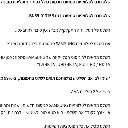
שלט חכם לטלוויזיות סמסונג חכמות כולל כפתור נטפליקס מובנה 
שלט חכם לטלוויזיות
סמסונג
דגם BN59-01315B
.
השלט של הטלוויזיה התקלקל? אבד? אין סיבה להתבאס..
עם השלט לטלוויזיות SAMSUNG סמסונג תוכלו לחזור ולזפזפ!
השלט מ
4K TV ,UHD 4K TV, FULL HD / HD TV ועוד..
*שימו לב: אם השלט שברשותכם תואם לשלט בתמונות, ב-99% מהמקרים הוא יתאים ויעבוד.
פועל על 2 סוללות AAA.
השלט מתאים לטלוויזיות SAMSUNG סמסונג חדשות וישנות ומהווה פתרון מושלם.
אין צורך לקודד את השלט – הוא מגיע מוכן לשימוש – לכם ניתן רק 
השלט מכיל את כל הפונקציות הקיימות.