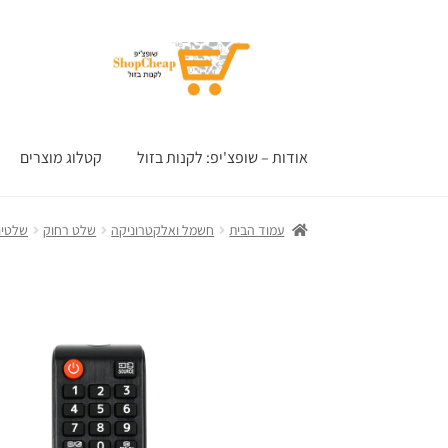
דלג
לדלג
לתוכן
לניווט
אודות – שופצ'יפ: לקנות בזול
קטלוג מוצרים
עמוד הבית
חשמל ואלקטרוניקה
שלט רחוק
שלטים 