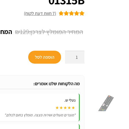
(
7
חוות דעת לקוח)
7
מדורגים
5.00
מתוך 5 מבוסס
המחיר
₪
129
על
דירוגים של
המקור
לקוחות
היה:
כמות
הוספה לסל
₪129.
של
שלט
לטלוויזיה
חכמה
מה הלקוחות שלנו אומרים:
סמסונג
SAMSUNG
נטלי ש.
SMART
★★★★★
TV
"מוצרים מעולים ושירות פצצה. מומלץ בחום לכולם."
דגם
BN59-