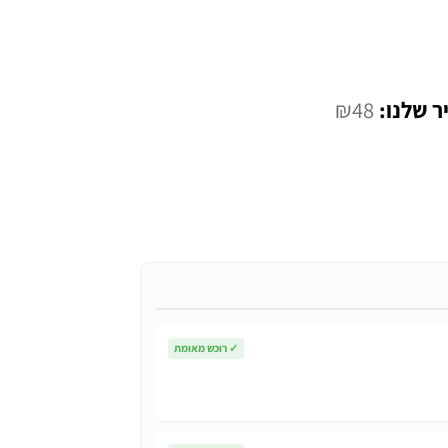
המחיר
₪
48
י
הנוכחי
הוא:
₪48.
✓
רוכש מאומת