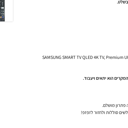
בשלט.
תאים לרוב סוגי הטלוויזיות של SAMSUNG סמסונג כגון SAMSUNG SMART TV QLED 4K TV, Premium UHD
לשים סוללות ולחזור לזפזפ!