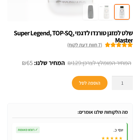
שלט למזגן טורנדו לדגמי Super Legend, TOP-SQ,
Master
(
7
חוות דעת לקוח)
7
מדורגים
5.00
מתוך 5 מבוסס
המחיר
המחיר
₪
65
₪
129
על
דירוגים של
המקורי
הנוכחי
לקוחות
כמות
היה:
הוא:
הוספה לסל
של
₪65.
₪129.
שלט
למזגן
טורנדו
מה הלקוחות שלנו אומרים:
לדגמי
Super
יוסי כ.
✓
רוכש מאומת
Legend,
★★★★★