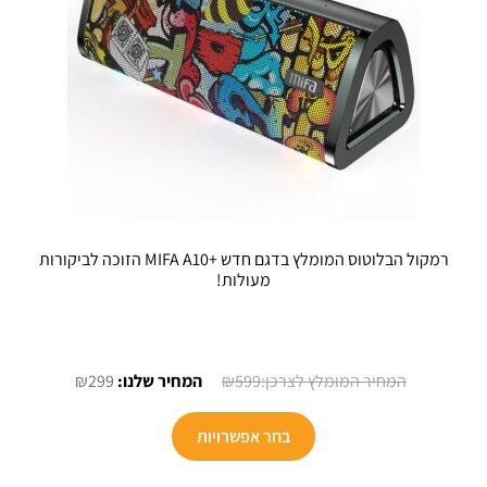
המוצר
רמקול הבלוטוס המומלץ בדגם חדש +MIFA A10 הזוכה לביקורות
מעולות!
המחיר
המחיר
₪
299
₪
599
המקורי
הנוכחי
למוצר
היה:
הוא:
בחר אפשרויות
זה
₪299.
₪599.
יש