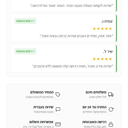
TOP-
"שירות לקוחות מעולה ומענה מהיר. האתר מאוד נוח לרכישה."
SQ,
Master
עמית נ.
✓
רוכש מאומת
★★★★★
"אתר אמין, מחירים הוגנים ושירות ברמה גבוהה מאוד."
שיר ל.
✓
רוכש מאומת
★★★★★
"שירות אדיב ומהיר, חווית רכישה קלה ופשוטה ללא סיבוכים."
משלוחים חינם
המחיר המשתלם
לכל חלקי הארץ
מתחייבים להצעה הטובה
החזרה עד 14 יום
שירות בעברית
התחרטתם? מחזירים
מענה אנושי ומהיר
רכישה מאובטחת
אפשרויות תשלום
תקן PCI-SSL מחמיר
כ.אשראי, אפל/גוגל פיי, ביט