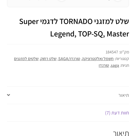
שלט למזגני TORNADO לדגמי Super
Legend, TOP-SQ, Master
מק"ט:
184547
קטגוריות:
חשמל ואלקטרוניקה
,
טורנדו/SAGA
,
שלט רחוק
,
שלטים למזגנים
תגיות:
saga
,
טורנדו
תיאור
חוות דעת (7)
תיאור