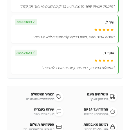
ZM340!
"הזמנתי ויצאתי סופר מרוצה. הגיע בדיוק מה שציפיתי ותוך זמן קצר."
שיר ל.
✓
רוכש מאומת
★★★★★
"שירות אדיב ומהיר, חווית רכישה קלה ופשוטה ללא סיבוכים."
אסף ד.
✓
רוכש מאומת
★★★★★
"המשלוח הגיע תוך כמה ימים, שירות מעבר למצופה."
משלוחים חינם
המחיר המשתלם
לכל חלקי הארץ
מתחייבים להצעה הטובה
החזרה עד 14 יום
שירות בעברית
התחרטתם? מחזירים
מענה אנושי ומהיר
רכישה מאובטחת
אפשרויות תשלום
תקן PCI-SSL מחמיר
כ.אשראי, אפל/גוגל פיי, ביט