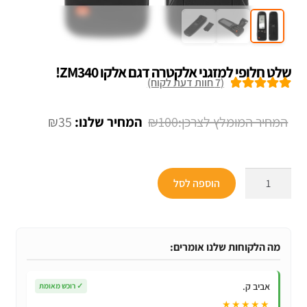
שלט חלופי למזגני אלקטרה דגם אלקו ZM340!
(
7
חוות דעת לקוח)
7
מדורגים
5.00
מתוך 5 מבוסס
המחיר
המחיר
₪
35
₪
100
על
דירוגים של
המקורי
הנוכחי
לקוחות
היה:
הוא:
כמות
הוספה לסל
₪35.
₪100.
של
שלט
חלופי
למזגני
מה הלקוחות שלנו אומרים:
אלקטרה
דגם
אביב ק.
✓
רוכש מאומת
אלקו
★★★★★