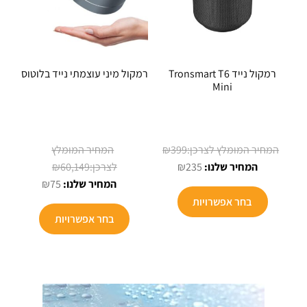
רמקול נייד Tronsmart T6
רמקול מיני עוצמתי נייד בלוטוס
Mini
המחיר
₪
399
המחיר
המקורי
המחיר
₪
60,149
₪
235
הנוכחי
היה:
המקורי
המחיר
₪
75
הוא:
₪399.
היה:
הנוכחי
בחר אפשרויות
₪235.
הוא:
₪60,149.
בחר אפשרויות
₪75.