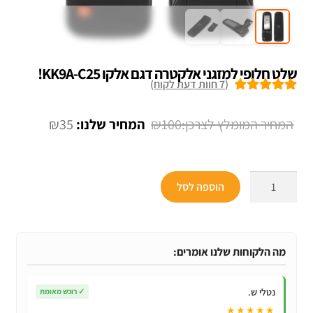
שלט חלופי למזגני אלקטרה דגם אלקו KK9A-C25!
(
7
חוות דעת לקוח)
7
מדורגים
5.00
מתוך 5 מבוסס
המחיר
המחיר
₪
35
₪
100
על
דירוגים של
המקורי
הנוכחי
לקוחות
היה:
הוא:
כמות
הוספה לסל
₪35.
₪100.
של
שלט
חלופי
למזגני
מה הלקוחות שלנו אומרים:
אלקטרה
דגם
נטלי ש.
✓
רוכש מאומת
אלקו
★★★★★