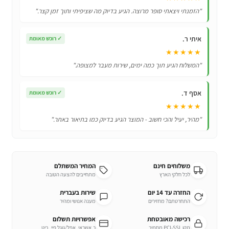
KK9A-
"הזמנתי ויצאתי סופר מרוצה. הגיע בדיוק מה שציפיתי ותוך זמן קצר."
C25!
איתי ר.
✓
רוכש מאומת
★★★★★
"המשלוח הגיע תוך כמה ימים, שירות מעבר למצופה."
אסף ד.
✓
רוכש מאומת
★★★★★
"מהיר, יעיל והכי חשוב - המוצר הגיע בדיוק כמו בתיאור באתר."
משלוחים חינם
המחיר המשתלם
לכל חלקי הארץ
מתחייבים להצעה הטובה
החזרה עד 14 יום
שירות בעברית
התחרטתם? מחזירים
מענה אנושי ומהיר
רכישה מאובטחת
אפשרויות תשלום
תקן PCI-SSL מחמיר
כ.אשראי, אפל/גוגל פיי, ביט