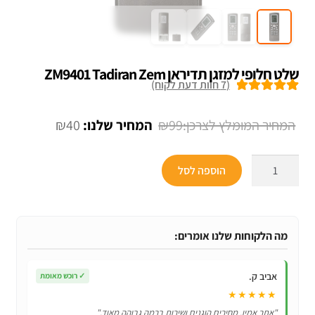
שלט חלופי למזגן תדיראן ZM9401 Tadiran Zem
(
7
חוות דעת לקוח)
7
מדורגים
5.00
מתוך 5 מבוסס
המחיר
המחיר
₪
40
₪
99
על
דירוגים של
המקורי
הנוכחי
לקוחות
כמות
היה:
הוא:
הוספה לסל
של
₪40.
₪99.
שלט
חלופי
למזגן
מה הלקוחות שלנו אומרים:
תדיראן
ZM9401
אביב ק.
✓
רוכש מאומת
Tadiran
★★★★★
Zem
"אתר אמין, מחירים הוגנים ושירות ברמה גבוהה מאוד."