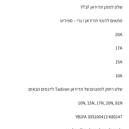
שלט למזגן תדיראן YT1F
מתאים לדגמי תדיראן / גרי – ספיריט
20A
17A
15A
10A
שלט רחוק ‏למזגנים של תדיראן Tadiran לדגמים הבאים:
10N, 15N, 17N, 20N, 81N
YB1FA 305100413 K80147