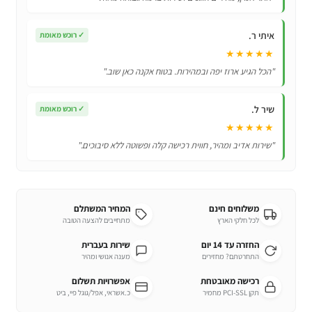
איתי ר.
✓
רוכש מאומת
★★★★★
"הכל הגיע ארוז יפה ובמהירות. בטוח אקנה כאן שוב."
שיר ל.
✓
רוכש מאומת
★★★★★
"שירות אדיב ומהיר, חווית רכישה קלה ופשוטה ללא סיבוכים."
משלוחים חינם
המחיר המשתלם
לכל חלקי הארץ
מתחייבים להצעה הטובה
החזרה עד 14 יום
שירות בעברית
התחרטתם? מחזירים
מענה אנושי ומהיר
רכישה מאובטחת
אפשרויות תשלום
תקן PCI-SSL מחמיר
כ.אשראי, אפל/גוגל פיי, ביט