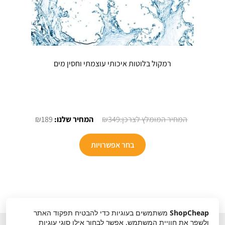
רמקול בלוטות איכותי עוצמתי וחסין מים
המחיר
המחיר
₪
189
₪
349
המקורי
הנוכחי
היה:
הוא:
בחר אפשרויות
₪189.
₪349.
ShopCheap
משתמשים בעוגיות כדי להבטיח תפקוד האתר
ולשפר את חוויית המשתמש. אפשר לבחור אילו סוגי עוגיות