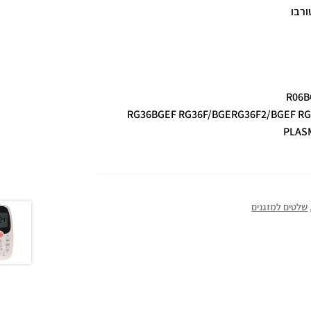
ורבו
R06B
RG36BGEF RG36F/BGERG36F2/BGEF RG
PLASM
שלטים למזגנים