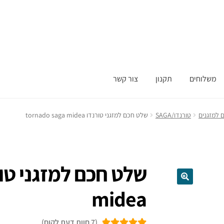
משלוחים
תקנון
צור קשר
 למזגנים
טורנדו/SAGA
שלט חכם למזגני טורנדו ​tornado saga midea
midea
(
7
חוות דעת לקוח)