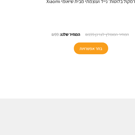
מקול בלוטות’ נייד ועוצמתי מבית שיאומי Xiaomi
המחיר
המחיר
₪
99
₪
199
המקורי
הנוכחי
למוצר
היה:
הוא:
בחר אפשרויות
זה
₪99.
₪199.
יש
מספר
סוגים.
ניתן
לבחור
את
האפשרויות
בעמוד
המוצר