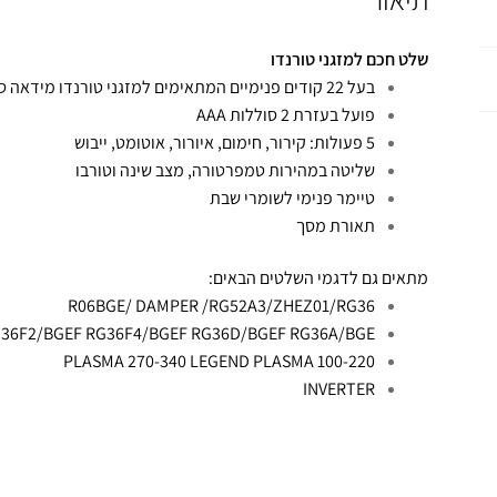
שלט חכם למזגני טורנדו ​
בעל 22 קודים פנימיים המתאימים למזגני טורנדו מידאה סאגה בלבד
פועל בעזרת 2 סוללות AAA
5 פעולות: קירור, חימום, איורור, אוטומט, ייבוש
שליטה במהירות טמפרטורה, מצב שינה וטורבו
טיימר פנימי לשומרי שבת
תאורת מסך
מתאים גם לדגמי השלטים הבאים:
R06BGE/ DAMPER /RG52A3/ZHEZ01/RG36
36F2/BGEF RG36F4/BGEF RG36D/BGEF RG36A/BGE
PLASMA 270-340 LEGEND PLASMA 100-220
INVERTER