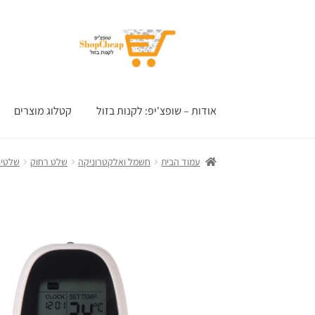
דלג
לדלג
לתוכן
לניווט
אודות – שופצ'יפ: לקנות בזול
קטלוג מוצרים
עמוד הבית
חשמל ואלקטרוניקה
שלט רחוק
שלטים