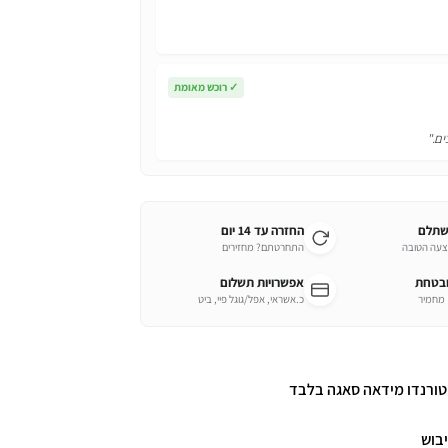
✓
רוכש מאומת
ים."
שתלם
החזרה עד 14 יום
צעה הטובה
התחרטתם? מחזירים
ובטחת
אפשרויות תשלום
כ.אשראי, אפל/גוגל פיי, ביט