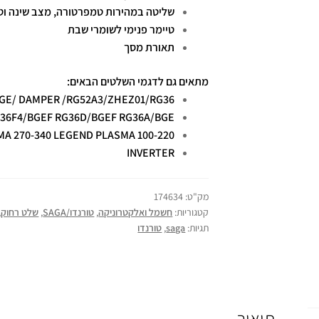
שליטה במהירות טמפרטורה, מצב שינה וט
טיימר פנימי לשומרי שבת
תאורת מסך
מתאים גם לדגמי השלטים הבאים:
GE/ DAMPER /RG52A3/ZHEZ01/RG36
36F4/BGEF RG36D/BGEF RG36A/BGE
A 270-340 LEGEND PLASMA 100-220
INVERTER
מק"ט:
174634
קטגוריות:
חשמל ואלקטרוניקה
,
טורנדו/SAGA
,
שלט רחוק
,
תגיות:
saga
,
טורנדו
תיאור