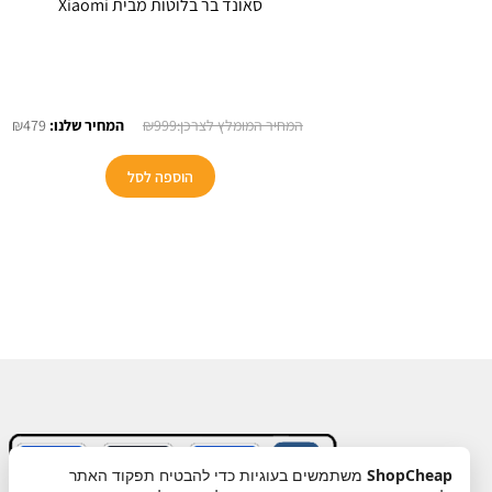
סאונד בר בלוטות מבית Xiaomi
המחיר
המ
₪
479
₪
999
המקורי
הנו
היה:
הוא
הוספה לסל
9.
₪999.
ShopCheap
משתמשים בעוגיות כדי להבטיח תפקוד האתר