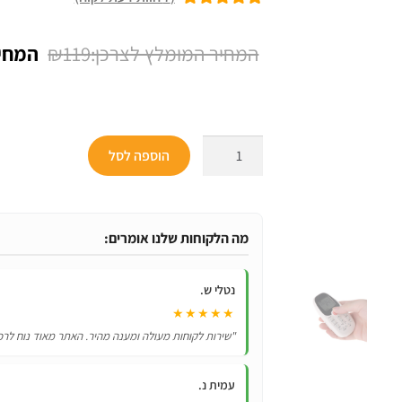
7
מדורגים
5.00
מתוך 5 מבוסס
המחיר
₪
119
על
דירוגים של
המקורי
לקוחות
היה:
₪119.
כמות
הוספה לסל
של
שלט
חכם
למזגני
מה הלקוחות שלנו אומרים:
טורנדו
נטלי ש.
tornado
★★★★★
saga
"שירות לקוחות מעולה ומענה מהיר. האתר מאוד נוח לרכ
midea
עמית נ.