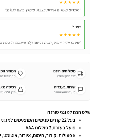
★★★★★
"מוצרים מעולים ושירות פצצה. מומלץ בחום לכולם."
שיר ל.
★★★★★
"שירות אדיב ומהיר, חווית רכישה קלה ופשוטה ללא סיבוכ
משלוחים חינם
המחיר המ
לכל חלקי הארץ
מתחייבים לה
שירות בעברית
רכישה מא
מענה אנושי ומהיר
תקן PCI-SSL מחמיר
שלט חכם למזגני טורנדו ​
בעל 22 קודים פנימיים המתאימים למזגני טורנדו מידאה סאגה בלבד
פועל בעזרת 2 סוללות AAA
5 פעולות: קירור, חימום, איורור, אוטומט, ייבוש