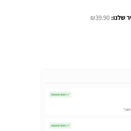
המחיר
₪
39.90
הנוכחי
הוא:
₪39.90.
✓
רוכש מאומת
ישה."
✓
רוכש מאומת