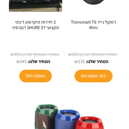
רמקול נייד Tronsmart T6
2 יחידות מיקרופון דינמי
Mini
מקצועי SHURE 57 דגם סיני
המחיר
המחיר
₪
999
₪
399
המחיר
המקורי
המחיר
המקורי
₪
345
₪
235
הנוכחי
היה:
הנוכחי
היה:
הוא:
₪399.
הוא:
₪999.
בחר אפשרויות
הוספה לסל
₪345.
₪235.