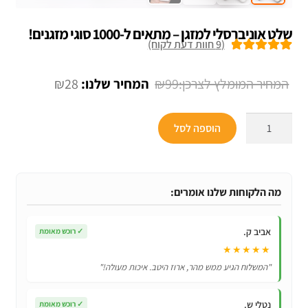
שלט אוניברסלי למזגן – מתאים ל-1000 סוגי מזגנים!
(
9
חוות דעת לקוח)
9
מדורגים
5.00
מתוך 5 מבוסס
המחיר
המחיר
₪
28
₪
99
על
דירוגים של
המקורי
הנוכחי
לקוחות
כמות
היה:
הוא:
הוספה לסל
של
₪28.
₪99.
שלט
אוניברסלי
למזגן
מה הלקוחות שלנו אומרים:
–
מתאים
אביב ק.
✓
רוכש מאומת
ל-1000
★★★★★
סוגי
"המשלוח הגיע ממש מהר, ארוז היטב. איכות מעולה!"
מזגנים!
נטלי ש.
✓
רוכש מאומת