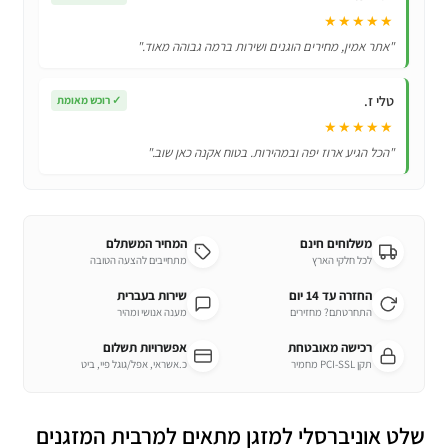
★★★★★
"אתר אמין, מחירים הוגנים ושירות ברמה גבוהה מאוד."
טלי ז.
✓
רוכש מאומת
★★★★★
"הכל הגיע ארוז יפה ובמהירות. בטוח אקנה כאן שוב."
משלוחים חינם
המחיר המשתלם
לכל חלקי הארץ
מתחייבים להצעה הטובה
החזרה עד 14 יום
שירות בעברית
התחרטתם? מחזירים
מענה אנושי ומהיר
רכישה מאובטחת
אפשרויות תשלום
תקן PCI-SSL מחמיר
כ.אשראי, אפל/גוגל פיי, ביט
שלט אוניברסלי למזגן מתאים למרבית המזגנים