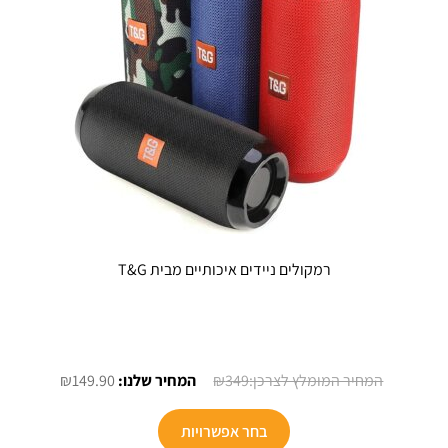
רמקולים ניידים איכותיים מבית T&G
המחיר
המחיר
₪
149.90
₪
349
המקורי
הנוכחי
למוצר
היה:
הוא:
בחר אפשרויות
זה