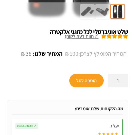
שלט אוניברסלי לכל מזגני אלקטרה
(
7
חוות דעת לקוח)
7
מדורגים
5.00
מתוך 5 מבוסס
המחיר
המחיר
₪
38
₪
100
על
דירוגים של
המקורי
הנוכחי
לקוחות
היה:
הוא:
כמות
הוספה לסל
₪38.
₪100.
של
שלט
אוניברסלי
לכל
מה הלקוחות שלנו אומרים:
מזגני
אלקטרה
יעל ג.
✓
רוכש מאומת
★★★★★