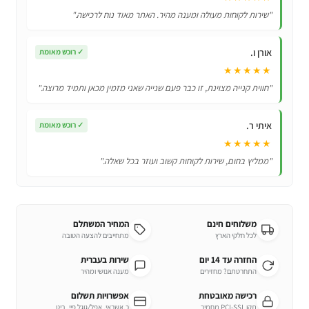
"שירות לקוחות מעולה ומענה מהיר. האתר מאוד נוח לרכישה."
אורן ו.
✓
רוכש מאומת
★★★★★
"חווית קנייה מצוינת, זו כבר פעם שנייה שאני מזמין מכאן ותמיד מרוצה."
איתי ר.
✓
רוכש מאומת
★★★★★
"ממליץ בחום, שירות לקוחות קשוב ועוזר בכל שאלה."
משלוחים חינם
המחיר המשתלם
לכל חלקי הארץ
מתחייבים להצעה הטובה
החזרה עד 14 יום
שירות בעברית
התחרטתם? מחזירים
מענה אנושי ומהיר
רכישה מאובטחת
אפשרויות תשלום
תקן PCI-SSL מחמיר
כ.אשראי, אפל/גוגל פיי, ביט