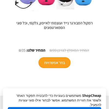
רמקול המבורגר נייד ועוצמתי לאייפון, גלקסי, וכל סוגי
הסמארטפונים
המחיר
המחיר
₪
35
₪
99
המקורי
הנוכחי
היה:
הוא:
בחר אפשרויות
₪35.
₪99.
ShopCheap
משתמשים בעוגיות כדי להבטיח תפקוד האתר
ולשפר את חוויית המשתמש. אפשר לבחור אילו סוגי עוגיות
להפעיל.