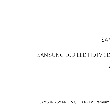
השלט מתאים למרבית סוגי הטלוויזיות של SAMSUNG סמסונג כגון SAMSUNG SMART TV QLED 4K TV, Premium