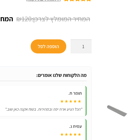
7
מדורגים
5.00
מתוך 5 מבוסס
המחיר
₪
120
על
דירוגים של
המקור
לקוחות
היה:
כמות
הוספה לסל
₪120.
של
שלט
אוניברסלי
לטלוויזיות
מה הלקוחות שלנו אומרים:
סמסונג
Samsung
תומר ח.
BN59-
★★★★★
01198Q
"הכל הגיע ארוז יפה ובמהירות. בטוח אקנה כאן שוב."
עמית נ.
★★★★★