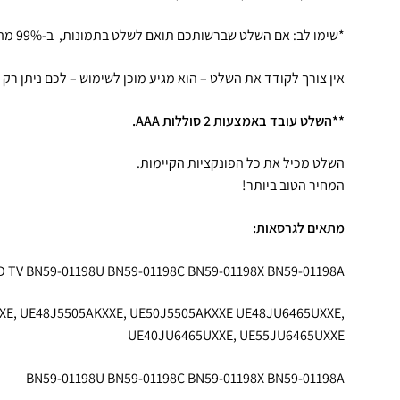
*שימו לב: אם השלט שברשותכם תואם לשלט בתמונות, ב-99% מהמקרים הוא יתאים ויעבוד.
אין צורך לקודד את השלט – הוא מגיע מוכן לשימוש – לכם ניתן רק 
**השלט עובד באמצעות 2 סוללות AAA.
השלט מכיל את כל הפונקציות הקיימות.
המחיר הטוב ביותר!
מתאים לגרסאות:
TV BN59-01198U BN59-01198C BN59-01198X BN59-01198A
XE, UE48J5505AKXXE, UE50J5505AKXXE UE48JU6465UXXE,
UE40JU6465UXXE, UE55JU6465UXXE
BN59-01198U BN59-01198C BN59-01198X BN59-01198A