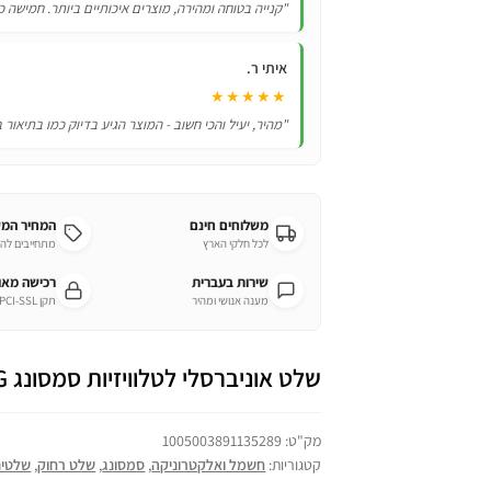
"קנייה בטוחה ומהירה, מוצרים איכותיים ביותר. חמישה כ
איתי ר.
★★★★★
"מהיר, יעיל והכי חשוב - המוצר הגיע בדיוק כמו בתיאור 
משלוחים חינם
המחיר המ
לכל חלקי הארץ
מתחייבים לה
שירות בעברית
רכישה מא
מענה אנושי ומהיר
תקן PCI-SSL מחמיר
שלט אוניברסלי לטלוויזיות סמסונג SAMSUNG דגם BN59-01198Q
מק"ט:
1005003891135289
קטגוריות:
חשמל ואלקטרוניקה
,
סמסונג
,
שלט רחוק
,
שלטים 