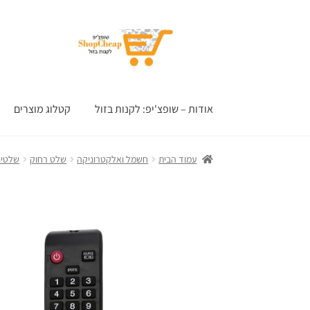
דלג
לדלג
לתוכן
לניווט
אודות – שופצ'יפ: לקנות בזול
קטלוג מוצרים
עמוד הבית
חשמל ואלקטרוניקה
שלט רחוק
שלטים 