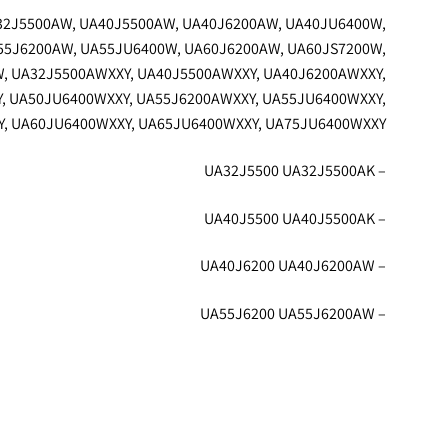
A32J5500AW, UA40J5500AW, UA40J6200AW, UA40JU6400W,
55J6200AW, UA55JU6400W, UA60J6200AW, UA60JS7200W,
, UA32J5500AWXXY, UA40J5500AWXXY, UA40J6200AWXXY,
, UA50JU6400WXXY, UA55J6200AWXXY, UA55JU6400WXXY,
, UA60JU6400WXXY, UA65JU6400WXXY, UA75JU6400WXXY.
– UA32J5500 UA32J5500AK
– UA40J5500 UA40J5500AK
– UA40J6200 UA40J6200AW
– UA55J6200 UA55J6200AW