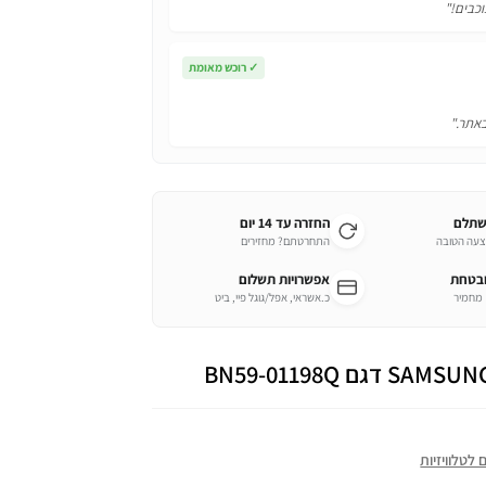
וכבים!"
✓
רוכש מאומת
באתר."
שתלם
החזרה עד 14 יום
צעה הטובה
התחרטתם? מחזירים
ובטחת
אפשרויות תשלום
כ.אשראי, אפל/גוגל פיי, ביט
לטלוויזיות