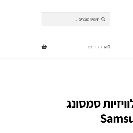
חיפוש
חיפוש
עבור:
₪
0
0 פריטים
ויזיות סמסונג
Samsu