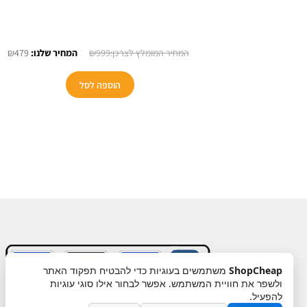
המחיר
המ
₪
479
₪
999
המקורי
הנו
היה:
הוא
הוספה לסל
9.
₪999.
ShopCheap
משתמשים בעוגיות כדי להבטיח תפקוד האתר
ולשפר את חוויית המשתמש. אפשר לבחור אילו סוגי עוגיות
תקנון
ביטול עסקה
מדיניות פרטיות
להפעיל.