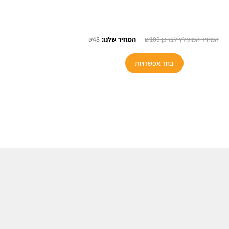
המחיר
המחיר
₪
48
₪
100
המקורי
הנוכחי
למוצר
היה:
הוא:
בחר אפשרויות
זה
₪48.
₪100.
יש
מספר
סוגים.
ניתן
לבחור
את
האפשרויות
בעמוד
המוצר