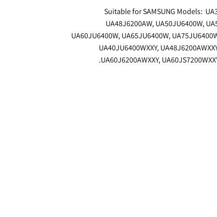
Suitable for SAMSUNG Models: U
UA48J6200AW, UA50JU6400W, UA
UA60JU6400W, UA65JU6400W, UA75JU6400W
UA40JU6400WXXY, UA48J6200AWXXY
UA60J6200AWXXY, UA60JS7200WXXY