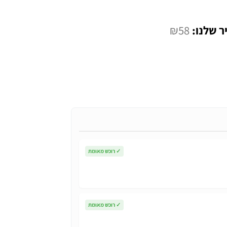
המחיר
₪
58
י
הנוכחי
הוא:
₪58.
✓
רוכש מאומת
✓
רוכש מאומת