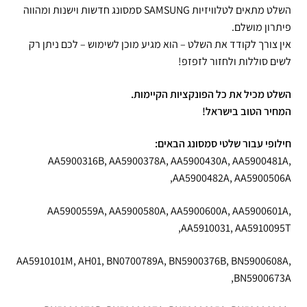
השלט מתאים לטלוויזיות SAMSUNG סמסונג חדשות וישנות ומהווה
פיתרון מושלם.
אין צורך לקודד את השלט – הוא מגיע מוכן לשימוש – לכם ניתן רק
לשים סוללות ולחזור לזפזפ!
השלט מכיל את כל הפונקציות הקיימות.
המחיר הטוב בישראל!
חילופי עבור שלטי סמסונג הבאים:
AA5900316B, AA5900378A, AA5900430A, AA5900481A,
AA5900482A, AA5900506A,
AA5900559A, AA5900580A, AA5900600A, AA5900601A,
AA5910031, AA5910095T,
AA5910101M, AH01, BN0700789A, BN5900376B, BN5900608A,
BN5900673A,