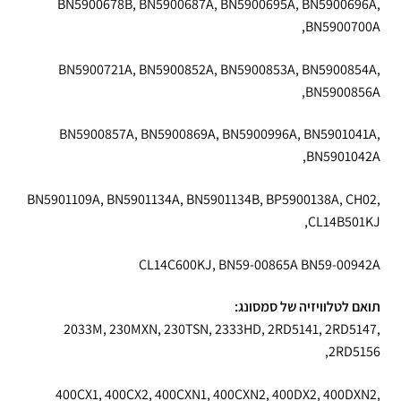
BN5900678B, BN5900687A, BN5900695A, BN5900696A,
BN5900700A,
BN5900721A, BN5900852A, BN5900853A, BN5900854A,
BN5900856A,
BN5900857A, BN5900869A, BN5900996A, BN5901041A,
BN5901042A,
BN5901109A, BN5901134A, BN5901134B, BP5900138A, CH02,
CL14B501KJ,
CL14C600KJ, BN59-00865A BN59-00942A
תואם לטלוויזיה של סמסונג:
2033M, 230MXN, 230TSN, 2333HD, 2RD5141, 2RD5147,
2RD5156,
400CX1, 400CX2, 400CXN1, 400CXN2, 400DX2, 400DXN2,