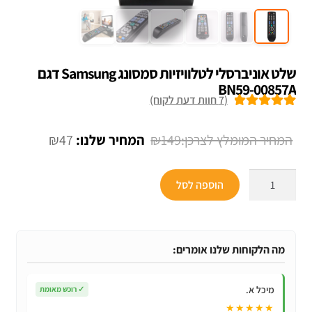
שלט אוניברסלי לטלוויזיות סמסונג Samsung דגם
BN59-00857A
(
7
חוות דעת לקוח)
7
מדורגים
5.00
מתוך 5 מבוסס
המחיר
המחיר
₪
47
₪
149
על
דירוגים של
המקורי
הנוכחי
לקוחות
כמות
היה:
הוא:
הוספה לסל
של
₪47.
₪149.
שלט
אוניברסלי
לטלוויזיות
מה הלקוחות שלנו אומרים:
סמסונג
Samsung
מיכל א.
✓
רוכש מאומת
דגם
★★★★★