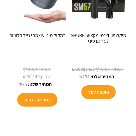
מיקרופון דינמי מקצועי SHURE
רמקול מיני עוצמתי נייד בלוטוס
57 דגם סיני
המחיר
₪
500
המחיר
המקורי
המחיר
₪
60,149
₪
264
הנוכחי
היה:
המקורי
המחיר
₪
75
הוא:
₪500.
היה:
הנוכחי
הוספה לסל
₪264.
הוא:
₪60,149.
בחר אפשרויות
₪75.