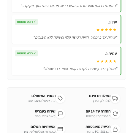
BN59-
"הזמנתי ויצאתי סופר מרוצה. הגיע בדיוק מה שציפיתי ותוך זמן קצר."
00857A
יעל ג.
✓
רוכש מאומת
★★★★★
"שירות אדיב ומהיר, חווית רכישה קלה ופשוטה ללא סיבוכים."
עמית נ.
✓
רוכש מאומת
★★★★★
"ממליץ בחום, שירות לקוחות קשוב ועוזר בכל שאלה."
משלוחים חינם
המחיר המשתלם
לכל חלקי הארץ
מתחייבים להצעה הטובה
החזרה עד 14 יום
שירות בעברית
התחרטתם? מחזירים
מענה אנושי ומהיר
רכישה מאובטחת
אפשרויות תשלום
תקן PCI-SSL מחמיר
כ.אשראי, אפל/גוגל פיי, ביט