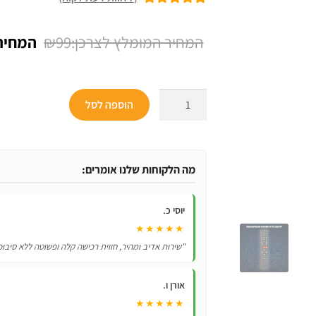
7
מדורגים
5.00
מתוך 5 מבוסס
המחיר
₪
99
על
דירוגים של
המקורי
לקוחות
היה:
כמות
הוספה לסל
₪99.
של
שלט
אוניברסלי
לטלוויזיות
מה הלקוחות שלנו אומרים:
טי
סי
יוסי כ.
אל
★★★★★
TCL
"שירות אדיב ומהיר, חווית רכישה קלה ופשוטה ללא סיבוכ
דגם
RC311
אורן ו.
★★★★★