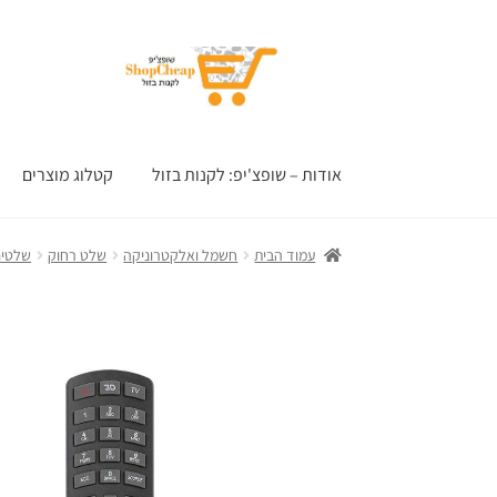
דלג
לדלג
לתוכן
לניווט
אודות – שופצ'יפ: לקנות בזול
קטלוג מוצרים
עמוד הבית
חשמל ואלקטרוניקה
שלט רחוק
שלטים 