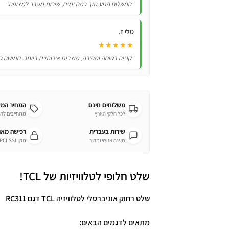
"המשלוח הגיע תוך כמה ימים, שירות מעבר למצופה."
טלי ז.
★★★★★
"קנייה בטוחה ומהירה, מוצרים איכותיים ביותר. חמישה כ
משלוחים חינם
המחיר המ
לכל חלקי הארץ
מתחייבים לה
שירות בעברית
רכישה מא
מענה אנושי ומהיר
תקן PCI-SSL מחמיר
שלט חלופי לטלוויזיות של TCL!
שלט רחוק אוניברסלי לטלוויזיה TCL דגם RC311
מתאים לדגמים הבאים: