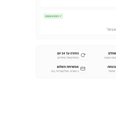
✓
רוכש מאומת
וכבים!"
שתלם
החזרה עד 14 יום
צעה הטובה
התחרטתם? מחזירים
ובטחת
אפשרויות תשלום
כ.אשראי, אפל/גוגל פיי, ביט