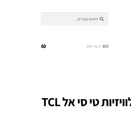
חיפוש
חיפוש
עבור:
₪
0
0 פריטים
שלט אוניברסלי לטלוויזיות טי סי אל TCL