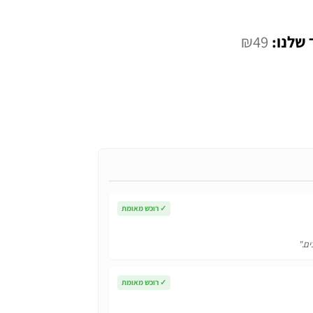
המחיר
₪
49
הנוכחי
הוא:
₪49.
✓
רוכש מאומת
ים."
✓
רוכש מאומת