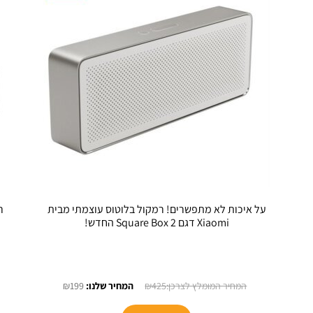
על איכות לא מתפשרים! רמקול בלוטוס עוצמתי מבית
Xiaomi דגם Square Box 2 החדש!
חיר
המחיר
המחיר
₪
199
₪
425
כחי
המקורי
הנוכחי