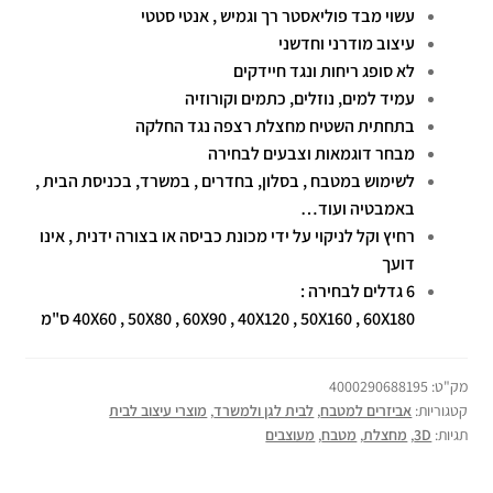
עשוי מבד פוליאסטר רך וגמיש , אנטי סטטי
עיצוב מודרני וחדשני
לא סופג ריחות ונגד חיידקים
עמיד למים, נוזלים, כתמים וקורוזיה
בתחתית השטיח מחצלת רצפה נגד החלקה
מבחר דוגמאות וצבעים לבחירה
לשימוש במטבח , בסלון, בחדרים , במשרד, בכניסת הבית ,
באמבטיה ועוד…
רחיץ וקל לניקוי על ידי מכונת כביסה או בצורה ידנית , אינו
דועך
6 גדלים לבחירה :
40X60 , 50X80 , 60X90 , 40X120 , 50X160 , 60X180 ס"מ
מק"ט:
4000290688195
קטגוריות:
אביזרים למטבח
,
לבית לגן ולמשרד
,
מוצרי עיצוב לבית
תגיות:
3D
,
מחצלת
,
מטבח
,
מעוצבים