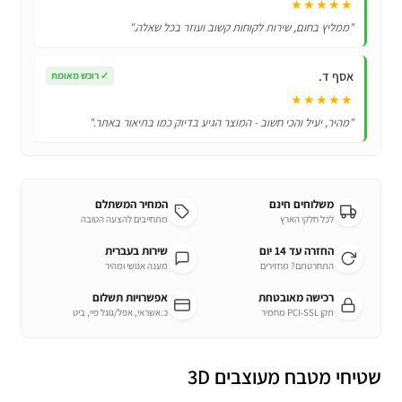
★★★★★
"ממליץ בחום, שירות לקוחות קשוב ועוזר בכל שאלה."
אסף ד.
✓
רוכש מאומת
★★★★★
"מהיר, יעיל והכי חשוב - המוצר הגיע בדיוק כמו בתיאור באתר."
משלוחים חינם
המחיר המשתלם
לכל חלקי הארץ
מתחייבים להצעה הטובה
החזרה עד 14 יום
שירות בעברית
התחרטתם? מחזירים
מענה אנושי ומהיר
רכישה מאובטחת
אפשרויות תשלום
תקן PCI-SSL מחמיר
כ.אשראי, אפל/גוגל פיי, ביט
שטיחי מטבח מעוצבים 3D