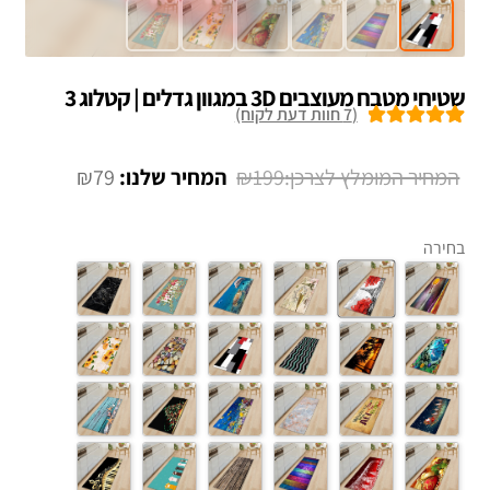
שטיחי מטבח מעוצבים 3D במגוון גדלים | קטלוג 3
(
7
חוות דעת לקוח)
7
מדורגים
5.00
מתוך 5 מבוסס
המחיר
המחיר
₪
79
₪
199
על
דירוגים של
המקורי
הנוכחי
לקוחות
היה:
הוא:
בחירה
₪79.
₪199.