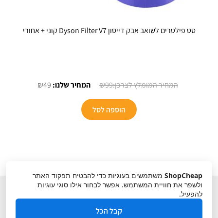
סט פילטרים לשואב אבק דייסון Dyson Filter V7 קוני + אחורי
המחיר
המחיר
₪
49
₪
99
המקורי
הנוכחי
היה:
הוא:
הוספה לסל
₪49.
₪99.
ShopCheap
משתמשים בעוגיות כדי להבטיח תפקוד האתר
ולשפר את חוויית המשתמש. אפשר לבחור אילו סוגי עוגיות
להפעיל.
קבל הכל