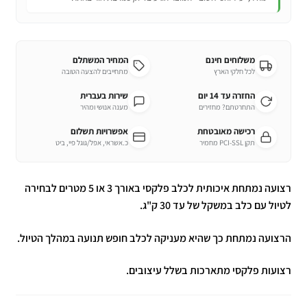
משלוחים חינם
המחיר המשתלם
לכל חלקי הארץ
מתחייבים להצעה הטובה
החזרה עד 14 יום
שירות בעברית
התחרטתם? מחזירים
מענה אנושי ומהיר
רכישה מאובטחת
אפשרויות תשלום
תקן PCI-SSL מחמיר
כ.אשראי, אפל/גוגל פיי, ביט
רצועה נמתחת איכותית לכלב פלקסי באורך 3 או 5 מטרים לבחירה
לטיול עם כלב במשקל של עד 30 ק"ג.
הרצועה נמתחת כך שהיא מעניקה לכלב חופש תנועה במהלך הטיול.
רצועות פלקסי מתארכות בשלל עיצובים.