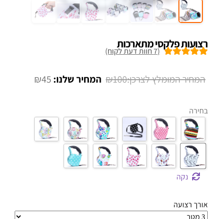
רצועות פלקסי מתארכות
(
7
חוות דעת לקוח)
7
מדורגים
5.00
מתוך 5 מבוסס
המחיר
המחיר
₪
45
₪
100
על
דירוגים של
המקורי
הנוכחי
לקוחות
היה:
הוא:
בחירה
₪45.
₪100.
נקה
אורך רצועה