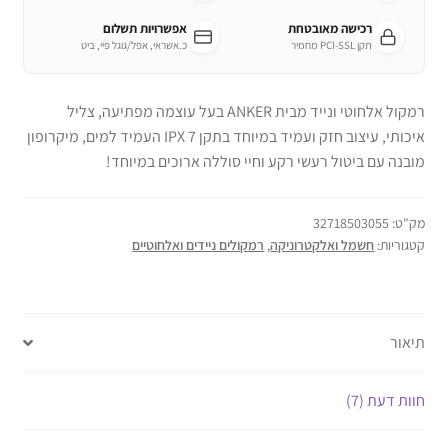
רכישה מאובטחת
אפשרויות תשלום
תקן PCI-SSL מחמיר
כ.אשראי, אפל/גוגל פיי, ביט
רמקול אלחוטי ונייד מבית ANKER בעל עוצמה מפתיעה, צליל
איכותי, עיצוב חזק ועמיד במיוחד בתקן 7 IPX העמיד למים, מיקרופון
מובנה עם ביטול רעשי רקע וחיי סוללה ארוכים במיוחד!
מק"ט:
32718503055
קטגוריות:
חשמל ואלקטרוניקה
,
רמקולים ניידים ואלחוטיים
תיאור
חוות דעת (7)