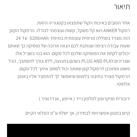
תיאור
אחד הטובים באיכות הקול שתמצאו בקטגוריה הזאת.
רמקול ANKER הוא קל משקל, קשוח ועוצמתי לגודלו. הרמקול הקטן
הזה מצויד בסוללה פנימית עוצמתית במיוחד 5200mAh- עד 24
שעות עבודה רציפה שנותנת לכם הנאה ארוכה של מוסיקה כך שאתם
יכולים לקחת את המוסיקה שלכם לכל מקום. הוא בנוי בשביל אלו
שצריכים PLUG AND PLAY כשהם בתנועה, ללא צורך להסתבך, הכל
פשוט ומתוכנן לרמקול קטן שאתה יכול לסחוב איתך לכל מקום.
הרמקול מצויד בחיבור בלוטוס שיאפשר לך להתחבר אליו באופן
אלחוטי.
דיבורית ומיקרופון לטלפון נייד ( אייפון , אנדרואיד )
קיים במגוון אפשרויות לבחירה, אך ישלח ע"פ המלאי הקיים