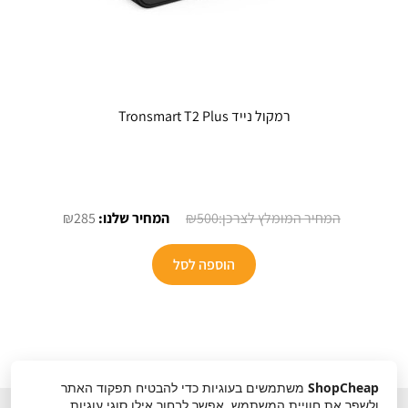
רמקול נייד Tronsmart T2 Plus
המחיר
המחיר
₪
285
₪
500
המקורי
הנוכחי
היה:
הוא:
הוספה לסל
₪285.
₪500.
ShopCheap
משתמשים בעוגיות כדי להבטיח תפקוד האתר
ולשפר את חוויית המשתמש. אפשר לבחור אילו סוגי עוגיות