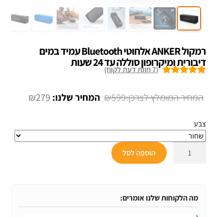
רמקול ANKER אלחוטי Bluetooth עמיד במים
דיבורית ומיקרופון סוללה עד 24 שעות
(
7
חוות דעת לקוח)
7
מדורגים
5.00
מתוך 5 מבוסס
המחיר
המחיר
₪
279
₪
599
על
דירוגים של
המקורי
הנוכחי
לקוחות
צבע
היה:
הוא:
₪279.
₪599.
כמות
הוספה לסל
של
רמקול
ANKER
אלחוטי
מה הלקוחות שלנו אומרים:
Bluetooth