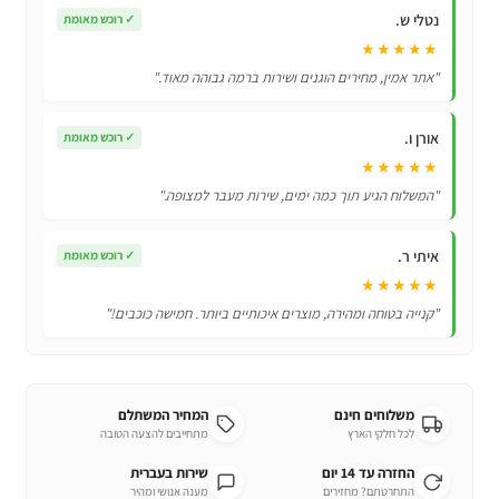
עמיד
נטלי ש.
✓
רוכש מאומת
במים
★★★★★
דיבורית
"אתר אמין, מחירים הוגנים ושירות ברמה גבוהה מאוד."
ומיקרופון
סוללה
אורן ו.
✓
רוכש מאומת
עד
★★★★★
24
"המשלוח הגיע תוך כמה ימים, שירות מעבר למצופה."
שעות
איתי ר.
✓
רוכש מאומת
★★★★★
"קנייה בטוחה ומהירה, מוצרים איכותיים ביותר. חמישה כוכבים!"
משלוחים חינם
המחיר המשתלם
לכל חלקי הארץ
מתחייבים להצעה הטובה
החזרה עד 14 יום
שירות בעברית
התחרטתם? מחזירים
מענה אנושי ומהיר