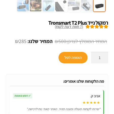
רמקול נייד Tronsmart T2 Plus
(
7
חוות דעת לקוח)
7
מדורגים
5.00
מתוך 5 מבוסס
המחיר
המחיר
₪
285
₪
500
על
דירוגים של
המקורי
הנוכחי
לקוחות
כמות
היה:
הוא:
הוספה לסל
של
₪285.
₪500.
רמקול
נייד
Tronsmart
מה הלקוחות שלנו אומרים:
T2
Plus
אביב ק.
✓
רוכש מאומת
★★★★★
"שירות לקוחות מעולה ומענה מהיר. האתר מאוד נוח לרכישה."