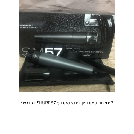
ניתן
לבחור
את
האפשרויו
בעמוד
המוצר
2 יחידות מיקרופון דינמי מקצועי SHURE 57 דגם סיני