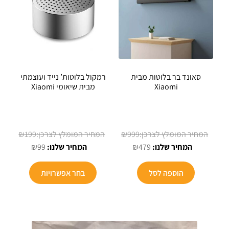
סאונד בר בלוטות מבית
רמקול בלוטות’ נייד ועוצמתי
Xiaomi
מבית שיאומי Xiaomi
המחיר
המחיר
₪
199
₪
999
המחיר
המקורי
המחיר
המקורי
₪
99
₪
479
הנוכחי
היה:
הנוכחי
היה:
למוצר
הוא:
₪999.
הוא:
₪199.
הוספה לסל
בחר אפשרויות
זה
₪99.
₪479.
יש
מספר
סוגים.