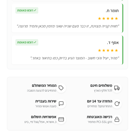
תומר ח.
✓
רוכש מאומת
★★★★★
"חווית קנייה מצוינת, זו כבר פעם שנייה שאני מזמין מכאן ותמיד מרוצה."
אסף ד.
✓
רוכש מאומת
★★★★★
"מהיר, יעיל והכי חשוב - המוצר הגיע בדיוק כמו בתיאור באתר."
משלוחים חינם
המחיר המשתלם
לכל חלקי הארץ
מתחייבים להצעה הטובה
החזרה עד 14 יום
שירות בעברית
התחרטתם? מחזירים
מענה אנושי ומהיר
רכישה מאובטחת
אפשרויות תשלום
תקן PCI-SSL מחמיר
כ.אשראי, אפל/גוגל פיי, ביט