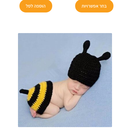
למוצר
הוא:
₪99.
הוא:
₪149.
בחר אפשרויות
הוספה לסל
זה
₪74.
₪39.90.
יש
מספר
סוגים.
ניתן
לבחור
את
האפשרויות
בעמוד
המוצר