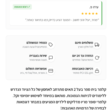
עידו פ.
✓
רוכש מאומת
★★★★★
"מהיר, יעיל והכי חשוב - המוצר הגיע בדיוק כמו בתיאור באתר."
משלוחים חינם
המחיר המשתלם
לכל חלקי הארץ
מתחייבים להצעה הטובה
החזרה עד 14 יום
שירות בעברית
התחרטתם? מחזירים
מענה אנושי ומהיר
רכישה מאובטחת
אפשרויות תשלום
תקן PCI-SSL מחמיר
כ.אשראי, אפל/גוגל פיי, ביט
קלמר בית ספר בעל 2 תאים מתרחב לאחסון של כל הציוד הנדרש
ללימודים לכיתות הנמוכות. מותאם במיוחד לשימוש יומיומי וקל.
קלמרי סופר מריו מדליקים לילדים המגיעים במבחר דוגמאות
לבחירה של הדמויות האהובות!