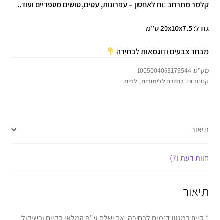
קלמר מתרחב נוח לאחסון – עפרונות, עטים, טושים מספריים ועוד..
גודל: 20x10x7.5 ס"מ
מבחר צבעים ודוגמאות לבחירה
מק"ט:
1005004063179544
קטגוריות:
בחזרה ללימודים
,
ילדים
תיאור
חוות דעת (7)
תיאור
* קיים במגוון דגמים לבחירה, אך ישלח ע"פ המלאי הקיים ובשיקול