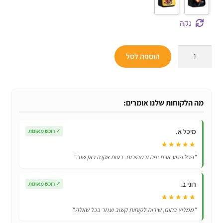
נקה
כמות
הוספה לסל
של
קלמר
2
תאים
מה הלקוחות שלנו אומרים:
רחב
סופר
מיכל א.
✓
רוכש מאומת
מריו
★★★★★
-
"הכל הגיע ארוז יפה ובמהירות. בטוח אקנה כאן שוב."
מגוון
דוגמאות
רוני ב.
✓
רוכש מאומת
לבחירה!
★★★★★
"ממליץ בחום, שירות לקוחות קשוב ועוזר בכל שאלה."