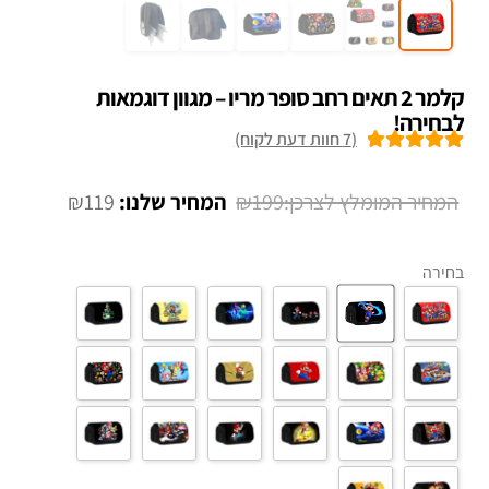
קלמר 2 תאים רחב סופר מריו – מגוון דוגמאות
לבחירה!
(
7
חוות דעת לקוח)
7
מדורגים
5.00
מתוך 5 מבוסס
המחיר
המחיר
₪
119
₪
199
על
דירוגים של
המקורי
הנוכחי
לקוחות
היה:
הוא:
בחירה
₪119.
₪199.